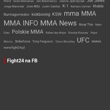
Jon Jones
Jan Błachowicz
Pierre
Israel Adesanya
Joanna Jędrzejczyk
K-1
Khabib
Jorge Masvidal
Jose Aldo
Justin Gaethje
Kamaru Usman
mma
MMA
KSW
kickboxing
Nurmagomedov
MMA INFO
MMA News
Muay Thai
Nate
Polskie MMA
Diaz
Ronda Rousey
Rafael dos Anjos
Stipe
UFC
Strikeforce
Tony Ferguson
WMMA
Miocic
Tyron Woodley
www.fight24.pl
Fight24 na FB