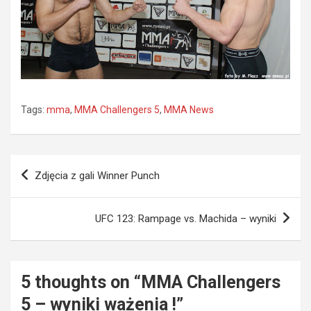
Tags:
mma
,
MMA Challengers 5
,
MMA News
Nawigacja
Zdjęcia z gali Winner Punch
wpisu
UFC 123: Rampage vs. Machida – wyniki
5 thoughts on “
MMA Challengers
5 – wyniki ważenia !
”