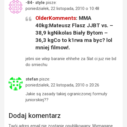
-84- style
pisze:
poniedziałek, 22 listopada, 2010 o 10:48
OlderKomments
: MMA
40kg:Mateusz Flasz JJBT vs. –
38,9 kgNikolas Biały Bytom –
36,3 kgCo to k1rwa ma byc? lol
mniej filmow!.
jebni sie wlep baranie ehhehe za 5lat ci juz nie bd
do smiechu
stefan
pisze:
poniedziałek, 22 listopada, 2010 o 20:26
Jakie są zasady takiej ograniczonej formuły
juniorskiej??
Dodaj komentarz
Twój adres email nie zostanie opublikowany.
Wymagane