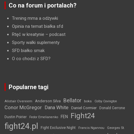
Co na forum i portalach?
Trening mma a odżywki
Opinia na temat białka sfd
Rtęć w kreatynie
– podcast
Sporty walki suplementy
SFD białko smak
O co chodzi z SFD?
Popularne tagi
Bellator
Anderson Silva
Alistair Overeem
boks
Colby Covington
Conor McGregor
Dana White
Daniel Cormier
Donald Cerrone
Fight24
FEN
Dustin Poirier
Fedor Emelianenko
fight24.pl
Fight Exclusive Night
Francis Ngannou
Georges St.