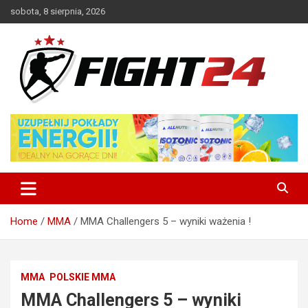
Skip
sobota, 8 sierpnia, 2026
to
content
Polski serwis informacyjny MMA i K-1
FIGHT24.PL – MMA i K-1, UFC
Home
MMA
MMA Challengers 5 – wyniki ważenia !
MMA
POLSKIE MMA
MMA Challengers 5 – wyniki