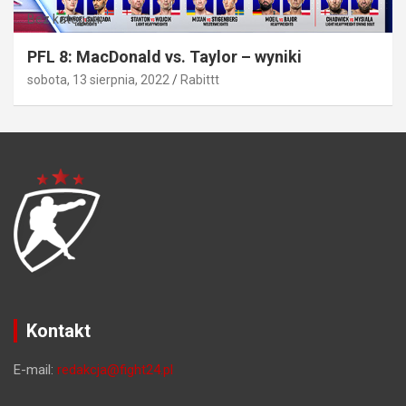
Bez kategorii
PFL 8: MacDonald vs. Taylor – wyniki
sobota, 13 sierpnia, 2022
Rabittt
Kontakt
E-mail:
redakcja@fight24.pl