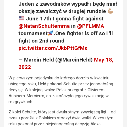
Jeden z zawodników wypadł i będę miał
okazję zawalczyć w drugiej rundzie
June 17th I gonna fight against
@NatanSchultemma
in
@PFLMMA
tournament
.One fighter is off so I 'll
fight on 2nd round
pic.twitter.com/JkbPttGfMx
— Marcin Held (@MarcinHeld)
May 18,
2022
W pierwszym pojedynku do którego doszło w kwietniu
ubiegłego roku, Held pokonał Schulte przez jednogłośną
decyzję. W kolejnej walce Polak przegrał z Olivierem
Aubinem-Mercierm, co zakończyło jego rywalizację w
rozgrywkach.
Z kolei Schulte, który jest dwukrotnym zwycięzcą ligi – od
czasu porażki z Polakiem stoczył dwie walki. W zeszłym
roku pokonał przez niejednogłośną decyzję Alexa