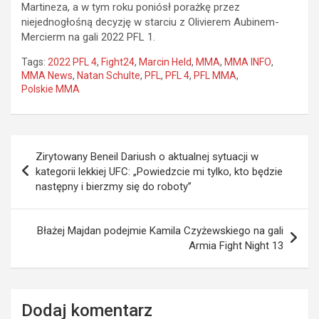
Martineza, a w tym roku poniósł porażkę przez
niejednogłośną decyzję w starciu z Olivierem Aubinem-
Mercierm na gali 2022 PFL 1.
Tags:
2022 PFL 4
,
Fight24
,
Marcin Held
,
MMA
,
MMA INFO
,
MMA News
,
Natan Schulte
,
PFL
,
PFL 4
,
PFL MMA
,
Polskie MMA
Nawigacja
Zirytowany Beneil Dariush o aktualnej sytuacji w
wpisu
kategorii lekkiej UFC: „Powiedzcie mi tylko, kto będzie
następny i bierzmy się do roboty”
Błażej Majdan podejmie Kamila Czyżewskiego na gali
Armia Fight Night 13
Dodaj komentarz