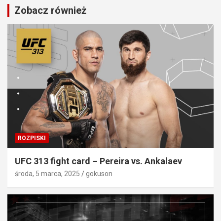
Zobacz również
ROZPISKI
UFC 313 fight card – Pereira vs. Ankalaev
środa, 5 marca, 2025
gokuson