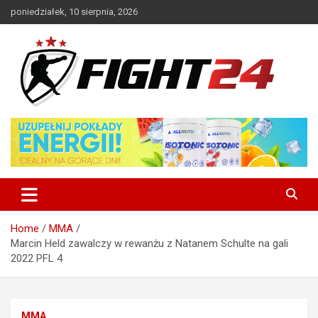
Skip
poniedziałek, 10 sierpnia, 2026
to
content
Polski serwis informacyjny MMA i K-1
FIGHT24.PL – MMA i K-1, UFC
Home
MMA
Marcin Held zawalczy w rewanżu z Natanem Schulte na gali
2022 PFL 4
MMA