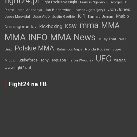
fight24.pl
Fight Exclusive Night
Francis Ngannou
Georges St.
Jon Jones
Jan Błachowicz
Pierre
Israel Adesanya
Joanna Jędrzejczyk
K-1
Khabib
Jorge Masvidal
Jose Aldo
Justin Gaethje
Kamaru Usman
mma
MMA
KSW
kickboxing
Nurmagomedov
MMA INFO
MMA News
Muay Thai
Nate
Polskie MMA
Diaz
Ronda Rousey
Rafael dos Anjos
Stipe
UFC
Strikeforce
Tony Ferguson
WMMA
Miocic
Tyron Woodley
www.fight24.pl
Fight24 na FB