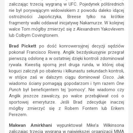
zaliczając trzecią wygraną w UFC. Pojedynek półśrednich
nie był porywającym widowiskiem z powodu daleko idącej
ostrożności Japończyka, Breese tylko na krótkie
fragmenty walki oddawał inicjatywę Nakamurze. W kolejnej
walce Tom mógłby zmierzyć się z Alexandrem Yakovlevem
lub Colbym Covingtonem.
Brad Pickett
po dość konrowersyjnej decyzji sędziów
pokonał Francisco Riverę. Anglik bezdyskusyjnie przegrał
pierwszą odsłonę a w ostatniej dzięki kontroli zdominował
rywala. Kwestią sporną jest druga runda, w której obaj
koguci zaliczyli po obaleniu i kilkunastu sekundach kontroli,
w stójce zaś w dalszym ciągu dominował
Cisco
. Jak
wiadomo ściany pomagają gopodarzom i tym razem
One
Punch
był beneficjentem tej 'pomocy’. Nie wiadomo czy
Anglik jeszcze zawalczy, po walce przebąkiwał coś o
sportowej emeryturze. Jeśli Brad zdecyduje inaczej
mógłby zmierzyć się z Robem Fontem lub Erikem
Perezem.
Makwan Amirkhani
wypunktował Mike’a Wilkinsona
zaliczając trzecią wygraną w największej organizacji MMA