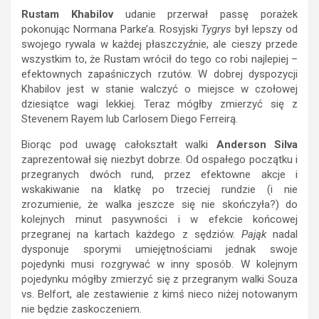
Rustam Khabilov
udanie przerwał passę porażek
pokonując Normana Parke’a. Rosyjski
Tygrys
był lepszy od
swojego rywala w każdej płaszczyźnie, ale cieszy przede
wszystkim to, że Rustam wrócił do tego co robi najlepiej –
efektownych zapaśniczych rzutów. W dobrej dyspozycji
Khabilov jest w stanie walczyć o miejsce w czołowej
dziesiątce wagi lekkiej. Teraz mógłby zmierzyć się z
Stevenem Rayem lub Carlosem Diego Ferreirą.
Biorąc pod uwagę całokształt walki
Anderson Silva
zaprezentował się niezbyt dobrze. Od ospałego początku i
przegranych dwóch rund, przez efektowne akcje i
wskakiwanie na klatkę po trzeciej rundzie (i nie
zrozumienie, że walka jeszcze się nie skończyła?) do
kolejnych minut pasywności i w efekcie końcowej
przegranej na kartach każdego z sędziów.
Pająk
nadal
dysponuje sporymi umiejętnościami jednak swoje
pojedynki musi rozgrywać w inny sposób. W kolejnym
pojedynku mógłby zmierzyć się z przegranym walki Souza
vs. Belfort, ale zestawienie z kimś nieco niżej notowanym
nie będzie zaskoczeniem.