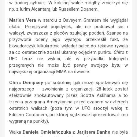
w trudnej sytuacji. W kolejnej walce mógłby zmierzyć się
np. z Iurim Alcantarą lub Russellem Doanem.
Marlon Vera
w starciu z Daveyem Grantem nie wyglądał
słabo. Przegrywał pojedynek, ale nie poddawał się i
walczył, zwłaszcza z pleców szukając poddań. Szanse na
przyzwoite oceny jego występu przekreślił fakt, że
Ekwadorczyk kilkukrotnie wkładał palce do rękawic rywala
za co ostatecznie został ukarany odjęciem punktu.
Chito
z
UFC teraz nie wyleci, ale w przypadku kolejnych
przegranych nie może być pewny swojego bytu w
największej organizacji MMA na świecie.
Chris Dempsey
po sobotniej gali może spodziewać się
najgorszego – zwolnienia z organizacji. 28-latek został
efektownie znokautowany przez Scotta Askhama a to
trzecia przegrana Amerykanina przed czasem w czterech
ostatnich walkach (poza tym w UFC stoczył walkę z
Eddiem Gordonem, po której sędziowie sprezentowali mu
wygraną na punkty).
Walka
Daniela Omielańczuka
z
Jarjisem Danho
nie była