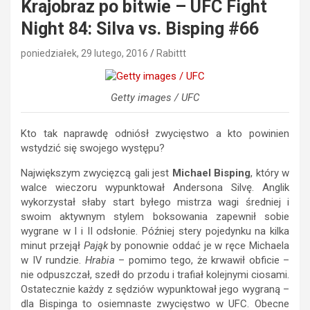
Krajobraz po bitwie – UFC Fight
Night 84: Silva vs. Bisping #66
poniedziałek, 29 lutego, 2016
Rabittt
Getty images / UFC
Kto tak naprawdę odniósł zwycięstwo a kto powinien
wstydzić się swojego występu?
Największym zwycięzcą gali jest
Michael Bisping
, który w
walce wieczoru wypunktował Andersona Silvę. Anglik
wykorzystał słaby start byłego mistrza wagi średniej i
swoim aktywnym stylem boksowania zapewnił sobie
wygrane w I i II odsłonie. Później stery pojedynku na kilka
minut przejął
Pająk
by ponownie oddać je w ręce Michaela
w IV rundzie.
Hrabia
– pomimo tego, że krwawił obficie –
nie odpuszczał, szedł do przodu i trafiał kolejnymi ciosami.
Ostatecznie każdy z sędziów wypunktował jego wygraną –
dla Bispinga to osiemnaste zwycięstwo w UFC. Obecne