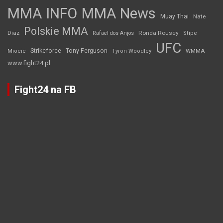
MMA INFO
MMA News
Muay Thai
Nate
Polskie MMA
Diaz
Ronda Rousey
Rafael dos Anjos
Stipe
UFC
Strikeforce
Tony Ferguson
WMMA
Miocic
Tyron Woodley
www.fight24.pl
Fight24 na FB