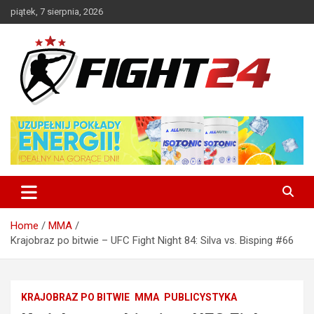
Skip
piątek, 7 sierpnia, 2026
to
content
Polski serwis informacyjny MMA i K-1
FIGHT24.PL – MMA i K-1, UFC
Home
MMA
Krajobraz po bitwie – UFC Fight Night 84: Silva vs. Bisping #66
KRAJOBRAZ PO BITWIE
MMA
PUBLICYSTYKA