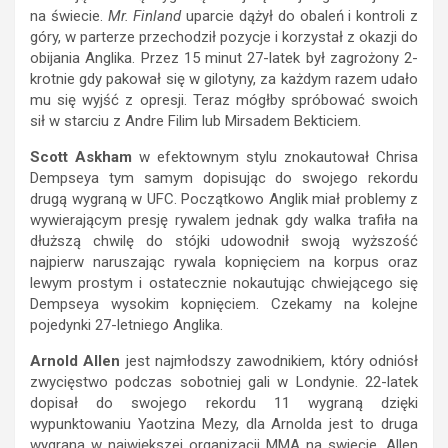
na świecie.
Mr. Finland
uparcie dążył do obaleń i kontroli z
góry, w parterze przechodził pozycje i korzystał z okazji do
obijania Anglika. Przez 15 minut 27-latek był zagrożony 2-
krotnie gdy pakował się w gilotyny, za każdym razem udało
mu się wyjść z opresji. Teraz mógłby spróbować swoich
sił w starciu z Andre Filim lub Mirsadem Bekticiem.
Scott Askham
w efektownym stylu znokautował Chrisa
Dempseya tym samym dopisując do swojego rekordu
drugą wygraną w UFC. Początkowo Anglik miał problemy z
wywierającym presję rywalem jednak gdy walka trafiła na
dłuższą chwilę do stójki udowodnił swoją wyższość
najpierw naruszając rywala kopnięciem na korpus oraz
lewym prostym i ostatecznie nokautując chwiejącego się
Dempseya wysokim kopnięciem. Czekamy na kolejne
pojedynki 27-letniego Anglika.
Arnold Allen
jest najmłodszy zawodnikiem, który odniósł
zwycięstwo podczas sobotniej gali w Londynie. 22-latek
dopisał do swojego rekordu 11 wygraną dzięki
wypunktowaniu Yaotzina Mezy, dla Arnolda jest to druga
wygrana w największej organizacji MMA na swiecie. Allen