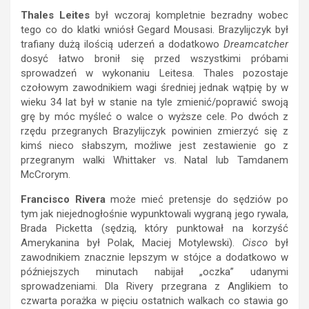
Thales Leites
był wczoraj kompletnie bezradny wobec
tego co do klatki wniósł Gegard Mousasi. Brazylijczyk był
trafiany dużą ilością uderzeń a dodatkowo
Dreamcatcher
dosyć łatwo bronił się przed wszystkimi próbami
sprowadzeń w wykonaniu Leitesa. Thales pozostaje
czołowym zawodnikiem wagi średniej jednak wątpię by w
wieku 34 lat był w stanie na tyle zmienić/poprawić swoją
grę by móc myśleć o walce o wyższe cele. Po dwóch z
rzędu przegranych Brazylijczyk powinien zmierzyć się z
kimś nieco słabszym, możliwe jest zestawienie go z
przegranym walki Whittaker vs. Natal lub Tamdanem
McCrorym.
Francisco Rivera
może mieć pretensje do sędziów po
tym jak niejednogłośnie wypunktowali wygraną jego rywala,
Brada Picketta (sędzią, który punktował na korzyść
Amerykanina był Polak, Maciej Motylewski).
Cisco
był
zawodnikiem znacznie lepszym w stójce a dodatkowo w
późniejszych minutach nabijał „oczka” udanymi
sprowadzeniami. Dla Rivery przegrana z Anglikiem to
czwarta porażka w pięciu ostatnich walkach co stawia go