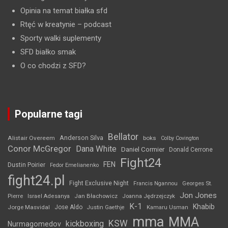
Opinia na temat białka sfd
Rtęć w kreatynie
– podcast
Sporty walki suplementy
SFD białko smak
O co chodzi z SFD?
Popularne tagi
Bellator
Anderson Silva
Alistair Overeem
boks
Colby Covington
Conor McGregor
Dana White
Daniel Cormier
Donald Cerrone
Fight24
FEN
Dustin Poirier
Fedor Emelianenko
fight24.pl
Fight Exclusive Night
Francis Ngannou
Georges St.
Jon Jones
Jan Błachowicz
Pierre
Israel Adesanya
Joanna Jędrzejczyk
K-1
Khabib
Jorge Masvidal
Jose Aldo
Justin Gaethje
Kamaru Usman
mma
MMA
KSW
kickboxing
Nurmagomedov