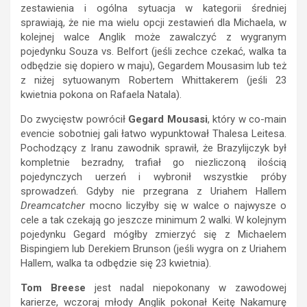
zestawienia i ogólna sytuacja w kategorii średniej
sprawiają, że nie ma wielu opcji zestawień dla Michaela, w
kolejnej walce Anglik może zawalczyć z wygranym
pojedynku Souza vs. Belfort (jeśli zechce czekać, walka ta
odbędzie się dopiero w maju), Gegardem Mousasim lub też
z niżej sytuowanym Robertem Whittakerem (jeśli 23
kwietnia pokona on Rafaela Natala).
Do zwycięstw powrócił
Gegard Mousasi
, który w co-main
evencie sobotniej gali łatwo wypunktował Thalesa Leitesa.
Pochodzący z Iranu zawodnik sprawił, że Brazylijczyk był
kompletnie bezradny, trafiał go niezliczoną ilością
pojedynczych uerzeń i wybronił wszystkie próby
sprowadzeń. Gdyby nie przegrana z Uriahem Hallem
Dreamcatcher
mocno liczyłby się w walce o najwysze o
cele a tak czekają go jeszcze minimum 2 walki. W kolejnym
pojedynku Gegard mógłby zmierzyć się z Michaelem
Bispingiem lub Derekiem Brunson (jeśli wygra on z Uriahem
Hallem, walka ta odbędzie się 23 kwietnia).
Tom Breese
jest nadal niepokonany w zawodowej
karierze, wczoraj młody Anglik pokonał Keitę Nakamurę