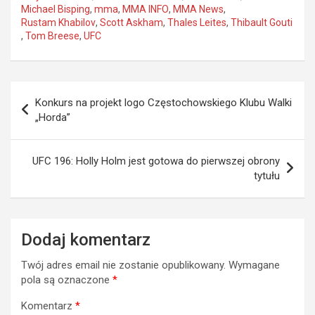
Michael Bisping
,
mma
,
MMA INFO
,
MMA News
,
Rustam Khabilov
,
Scott Askham
,
Thales Leites
,
Thibault Gouti
,
Tom Breese
,
UFC
Nawigacja
Konkurs na projekt logo Częstochowskiego Klubu Walki
wpisu
„Horda”
UFC 196: Holly Holm jest gotowa do pierwszej obrony
tytułu
Dodaj komentarz
Twój adres email nie zostanie opublikowany.
Wymagane
pola są oznaczone
*
Komentarz
*