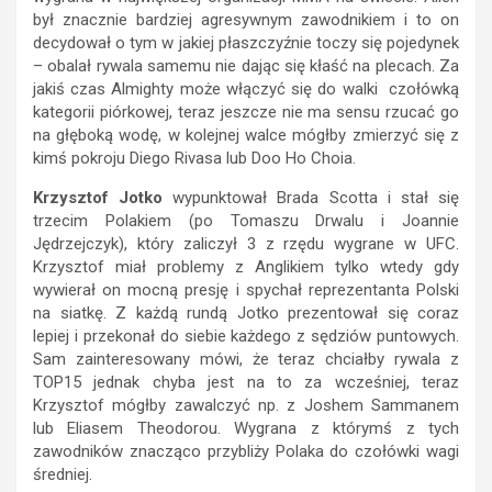
był znacznie bardziej agresywnym zawodnikiem i to on
decydował o tym w jakiej płaszczyźnie toczy się pojedynek
– obalał rywala samemu nie dając się kłaść na plecach. Za
jakiś czas Almighty może włączyć się do walki czołówką
kategorii piórkowej, teraz jeszcze nie ma sensu rzucać go
na głęboką wodę, w kolejnej walce mógłby zmierzyć się z
kimś pokroju Diego Rivasa lub Doo Ho Choia.
Krzysztof Jotko
wypunktował Brada Scotta i stał się
trzecim Polakiem (po Tomaszu Drwalu i Joannie
Jędrzejczyk), który zaliczył 3 z rzędu wygrane w UFC.
Krzysztof miał problemy z Anglikiem tylko wtedy gdy
wywierał on mocną presję i spychał reprezentanta Polski
na siatkę. Z każdą rundą Jotko prezentował się coraz
lepiej i przekonał do siebie każdego z sędziów puntowych.
Sam zainteresowany mówi, że teraz chciałby rywala z
TOP15 jednak chyba jest na to za wcześniej, teraz
Krzysztof mógłby zawalczyć np. z Joshem Sammanem
lub Eliasem Theodorou. Wygrana z którymś z tych
zawodników znacząco przybliży Polaka do czołówki wagi
średniej.