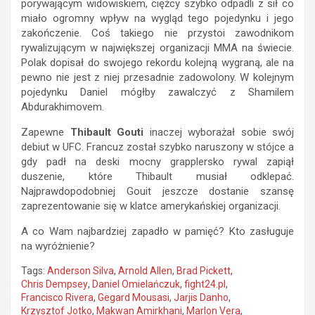
porywającym widowiskiem, ciężcy szybko odpadli z sił co
miało ogromny wpływ na wygląd tego pojedynku i jego
zakończenie. Coś takiego nie przystoi zawodnikom
rywalizującym w największej organizacji MMA na świecie.
Polak dopisał do swojego rekordu kolejną wygraną, ale na
pewno nie jest z niej przesadnie zadowolony. W kolejnym
pojedynku Daniel mógłby zawalczyć z Shamilem
Abdurakhimovem.
Zapewne
Thibault Gouti
inaczej wyborażał sobie swój
debiut w UFC. Francuz został szybko naruszony w stójce a
gdy padł na deski mocny grapplersko rywal zapiął
duszenie, które Thibault musiał odklepać.
Najprawdopodobniej Gouit jeszcze dostanie szansę
zaprezentowanie się w klatce amerykańskiej organizacji.
A co Wam najbardziej zapadło w pamięć? Kto zasługuje
na wyróżnienie?
Tags:
Anderson Silva
,
Arnold Allen
,
Brad Pickett
,
Chris Dempsey
,
Daniel Omielańczuk
,
fight24.pl
,
Francisco Rivera
,
Gegard Mousasi
,
Jarjis Danho
,
Krzysztof Jotko
,
Makwan Amirkhani
,
Marlon Vera
,