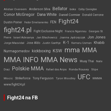
Bellator
Anderson Silva
Alistair Overeem
boks
Colby Covington
Conor McGregor
Dana White
Daniel Cormier
Donald Cerrone
Fight24
FEN
Dustin Poirier
Fedor Emelianenko
fight24.pl
Fight Exclusive Night
Francis Ngannou
Georges St.
Jon Jones
Jan Błachowicz
Pierre
Israel Adesanya
Joanna Jędrzejczyk
K-1
Khabib
Jorge Masvidal
Jose Aldo
Justin Gaethje
Kamaru Usman
mma
MMA
KSW
kickboxing
Nurmagomedov
MMA INFO
MMA News
Muay Thai
Nate
Polskie MMA
Diaz
Ronda Rousey
Rafael dos Anjos
Stipe
UFC
Strikeforce
Tony Ferguson
WMMA
Miocic
Tyron Woodley
www.fight24.pl
Fight24 na FB