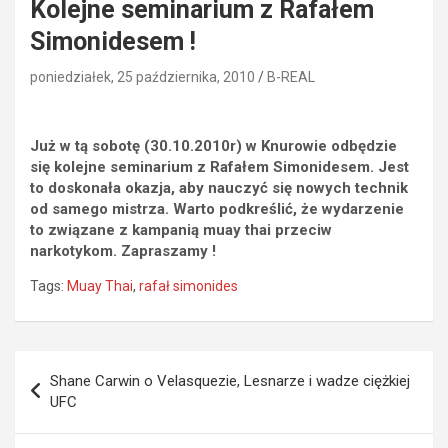
Kolejne seminarium z Rafałem
Simonidesem !
poniedziałek, 25 października, 2010
B-REAL
Już w tą sobotę (30.10.2010r) w Knurowie odbędzie
się kolejne seminarium z Rafałem Simonidesem. Jest
to doskonała okazja, aby nauczyć się nowych technik
od samego mistrza. Warto podkreślić, że wydarzenie
to związane z kampanią muay thai przeciw
narkotykom. Zapraszamy !
Tags:
Muay Thai
,
rafał simonides
Nawigacja
Shane Carwin o Velasquezie, Lesnarze i wadze ciężkiej
wpisu
UFC