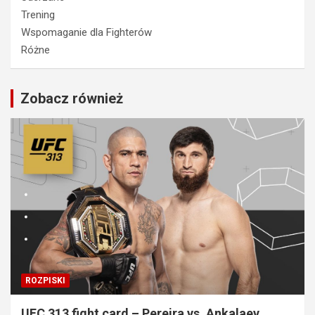
Trening
Wspomaganie dla Fighterów
Różne
Zobacz również
ROZPISKI
UFC 313 fight card – Pereira vs. Ankalaev