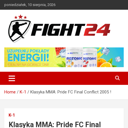
Skip
poniedziałek, 10 sierpnia, 2026
to
content
Polski serwis informacyjny MMA i K-1
FIGHT24.PL – MMA i K-1, UFC
Home
K-1
Klasyka MMA: Pride FC Final Conflict 2005 !
K-1
Klasyka MMA: Pride FC Final