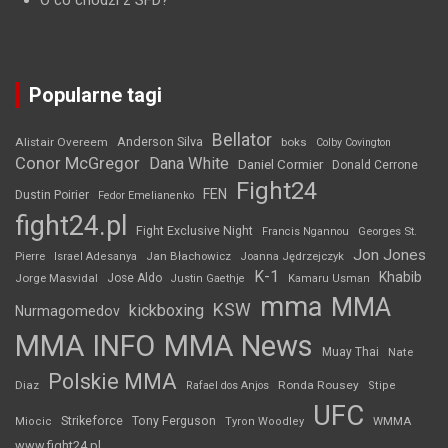
O co chodzi z SFD?
Popularne tagi
Bellator
Anderson Silva
Alistair Overeem
boks
Colby Covington
Conor McGregor
Dana White
Daniel Cormier
Donald Cerrone
Fight24
FEN
Dustin Poirier
Fedor Emelianenko
fight24.pl
Fight Exclusive Night
Francis Ngannou
Georges St.
Jon Jones
Jan Błachowicz
Pierre
Israel Adesanya
Joanna Jędrzejczyk
K-1
Khabib
Jorge Masvidal
Jose Aldo
Justin Gaethje
Kamaru Usman
mma
MMA
KSW
kickboxing
Nurmagomedov
MMA INFO
MMA News
Muay Thai
Nate
Polskie MMA
Diaz
Ronda Rousey
Rafael dos Anjos
Stipe
UFC
Strikeforce
Tony Ferguson
WMMA
Miocic
Tyron Woodley
www.fight24.pl