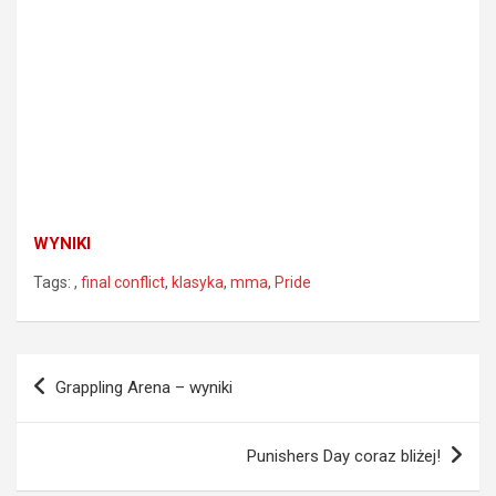
WYNIKI
Tags:
,
final conflict
,
klasyka
,
mma
,
Pride
Nawigacja
Grappling Arena – wyniki
wpisu
Punishers Day coraz bliżej!