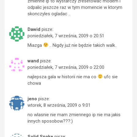
zmienne ip to wystarczy zresetowac modem i
odpalic jeszcze raz w tym momencie w ktorym
skonczyles ogladac ..
Dawid
pisze:
poniedziałek, 7 września, 2009 o 20:51
Miazga
.. Nigdy już nie będzie takich walk..
wand
pisze:
poniedziałek, 7 września, 2009 o 22:00
najlepsza gala w historii nie ma co
ufc sie
chowa
jeno
pisze:
wtorek, 8 września, 2009 o 9:01
no wlasnie nie mam zmiennego ip nie ma jakis
innych sposobow???:)
Solid Snake
pisze: