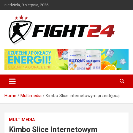
Skip
niedziela, 9 sierpnia, 2026
to
content
Polski serwis informacyjny MMA i K-1
FIGHT24.PL – MMA i K-1, UFC
Home
Multimedia
Kimbo Slice internetowym przestępcą.
MULTIMEDIA
Kimbo Slice internetowym