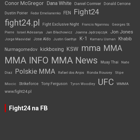
Conor McGregor
Dana White
Daniel Cormier
Donald Cerrone
Fight24
FEN
Dustin Poirier
Fedor Emelianenko
fight24.pl
Fight Exclusive Night
Francis Ngannou
Georges St.
Jon Jones
Jan Błachowicz
Pierre
Israel Adesanya
Joanna Jędrzejczyk
K-1
Khabib
Jorge Masvidal
Jose Aldo
Justin Gaethje
Kamaru Usman
mma
MMA
KSW
kickboxing
Nurmagomedov
MMA INFO
MMA News
Muay Thai
Nate
Polskie MMA
Diaz
Ronda Rousey
Rafael dos Anjos
Stipe
UFC
Strikeforce
Tony Ferguson
WMMA
Miocic
Tyron Woodley
www.fight24.pl
Fight24 na FB