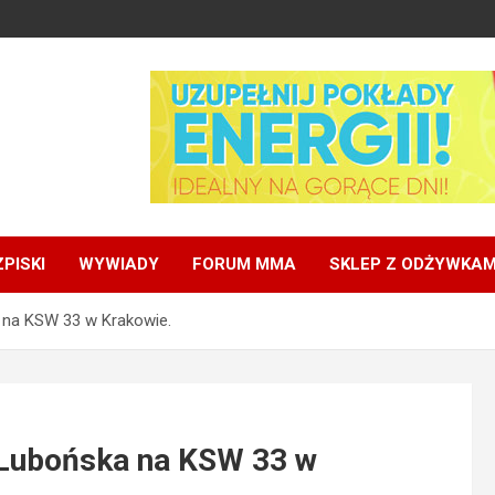
PISKI
WYWIADY
FORUM MMA
SKLEP Z ODŻYWKAM
 na KSW 33 w Krakowie.
 Lubońska na KSW 33 w