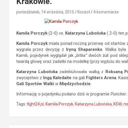
Krakowie.
poniedziałek, 14 września, 2015
Koczot
4 komentarze
Kamila Porczyk
(2-0) vs.
Katarzyna Lubońska
( 2-0) ten 
Kamila Porczyk
miała ponad roczną przerwę od startów 
wygrała przez decyzję z
Iryną Shaparenko
. Walka była
Kamili, pojedynek wyglądał jak „
bitka”
dwóch żuli pod skle
twardą głowę oraz zadatki na modelkę (przy wyjściu do walki
Katarzyna Lubońska
zadebiutowała walką z
Roksaną P
zwycięstwo z
Ingą Kaledaite
na gali
Fighters Arena
. Kas
Gali Sportów Walki
w
Międzychodzie
.
Informację o pojedynku podano dziś w programie
Puncher
.
Tags:
fight24.pl
,
Kamila Porczyk
,
Katarzyna Lubońska
,
KSW
,
m