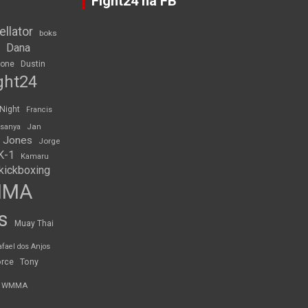
Fight24 na FB
ellator
boks
Dana
rone
Dustin
ght24
 Night
Francis
Jan
esanya
 Jones
Jorge
K-1
Kamaru
kickboxing
MMA
s
Muay Thai
afael dos Anjos
orce
Tony
WMMA