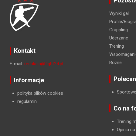
Pozosta
Wyniki gal
Profile/Biogra
Grappling
Uderzane
Trening
Kontakt
Wspomaganie
Różne
E-mail:
redakcja@fight24.pl
Polecan
Informacje
Sportowe
polityka plików cookies
regulamin
Co na f
Trening 
Opinia na