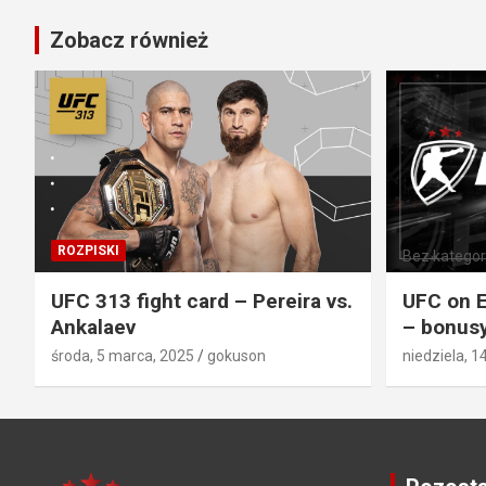
Zobacz również
ROZPISKI
Bez kategori
UFC 313 fight card – Pereira vs.
UFC on E
Ankalaev
– bonusy
środa, 5 marca, 2025
gokuson
niedziela, 1