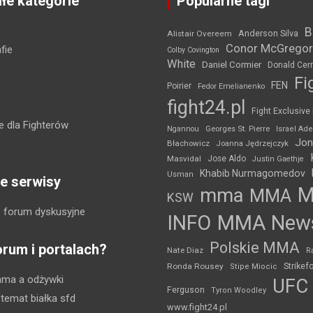
łe kategorie
Popularne tagi
B
Anderson Silva
Alistair Overeem
Conor McGregor
fie
Colby Covington
White
Daniel Cormier
Donald Cer
Fi
FEN
Poirier
Fedor Emelianenko
fight24.pl
Fight Exclusive
 dla Fighterów
Ngannou
Georges St. Pierre
Israel Ad
Jon
Błachowicz
Joanna Jędrzejczyk
Masvidal
Jose Aldo
Justin Gaethje
Khabib Nurmagomedov
Usman
e serwisy
mma
MMA
KSW
 forum dyskusyjne
INFO
MMA New
Polskie MMA
orum i portalach?
Nate Diaz
R
Strikef
Ronda Rousey
Stipe Miocic
mma a odżywki
UFC
Ferguson
Tyron Woodley
 temat białka sfd
www.fight24.pl