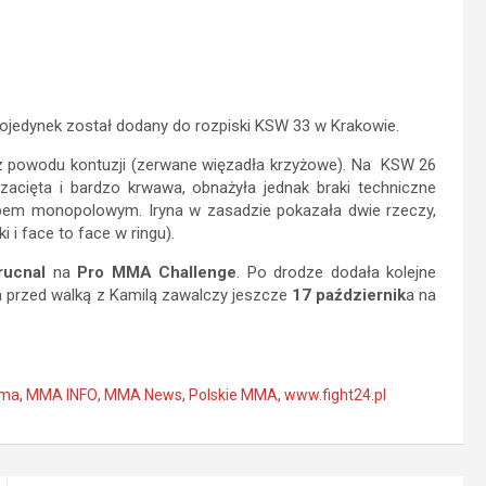
pojedynek został dodany do rozpiski KSW 33 w Krakowie.
z powodu kontuzji (zerwane więzadła krzyżowe). Na KSW 26
 zacięta i bardzo krwawa, obnażyła jednak braki techniczne
pem monopolowym. Iryna w zasadzie pokazała dwie rzeczy,
 i face to face w ringu).
rucnal
na
Pro MMA Challenge
. Po drodze dodała kolejne
ia przed walką z Kamilą zawalczy jeszcze
17 październik
a na
ma
,
MMA INFO
,
MMA News
,
Polskie MMA
,
www.fight24.pl