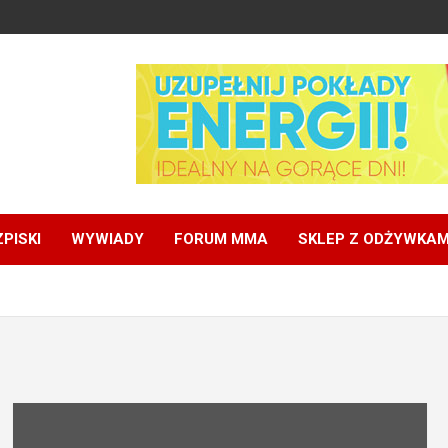
PISKI
WYWIADY
FORUM MMA
SKLEP Z ODŻYWKAM