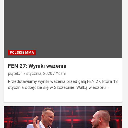
POLSKIE MMA
FEN 27: Wyniki ważenia
piątek, 17 stycznia, 2020
Yoshi
Przedstawiamy wyniki ważenia przed galą FEN 27, która 18
stycznia odbędzie się w Szczecinie. Walką wieczoru…