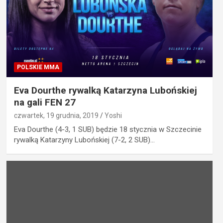
POLSKIE MMA
Eva Dourthe rywalką Katarzyna Lubońskiej
na gali FEN 27
czwartek, 19 grudnia, 2019
Yoshi
Eva Dourthe (4-3, 1 SUB) będzie 18 stycznia w Szczecinie
rywalką Katarzyny Lubońskiej (7-2, 2 SUB)…