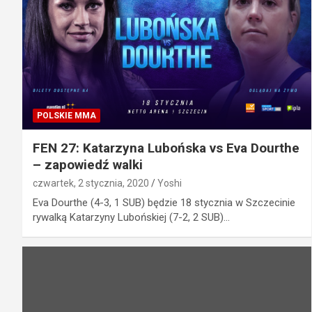
POLSKIE MMA
FEN 27: Katarzyna Lubońska vs Eva Dourthe
– zapowiedź walki
czwartek, 2 stycznia, 2020
Yoshi
Eva Dourthe (4-3, 1 SUB) będzie 18 stycznia w Szczecinie
rywalką Katarzyny Lubońskiej (7-2, 2 SUB)…