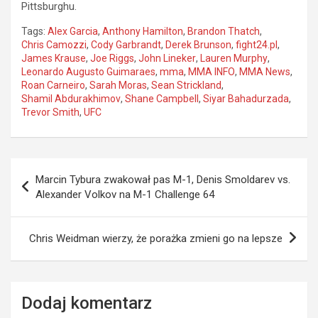
Pittsburghu.
Tags:
Alex Garcia
,
Anthony Hamilton
,
Brandon Thatch
,
Chris Camozzi
,
Cody Garbrandt
,
Derek Brunson
,
fight24.pl
,
James Krause
,
Joe Riggs
,
John Lineker
,
Lauren Murphy
,
Leonardo Augusto Guimaraes
,
mma
,
MMA INFO
,
MMA News
,
Roan Carneiro
,
Sarah Moras
,
Sean Strickland
,
Shamil Abdurakhimov
,
Shane Campbell
,
Siyar Bahadurzada
,
Trevor Smith
,
UFC
Nawigacja
Marcin Tybura zwakował pas M-1, Denis Smoldarev vs.
wpisu
Alexander Volkov na M-1 Challenge 64
Chris Weidman wierzy, że porażka zmieni go na lepsze
Dodaj komentarz