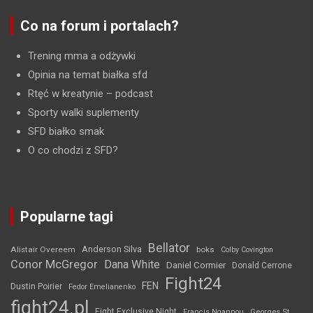
Co na forum i portalach?
Trening mma a odżywki
Opinia na temat białka sfd
Rtęć w kreatynie
– podcast
Sporty walki suplementy
SFD białko smak
O co chodzi z SFD?
Popularne tagi
Bellator
Anderson Silva
Alistair Overeem
boks
Colby Covington
Conor McGregor
Dana White
Daniel Cormier
Donald Cerrone
Fight24
FEN
Dustin Poirier
Fedor Emelianenko
fight24.pl
Fight Exclusive Night
Francis Ngannou
Georges St.