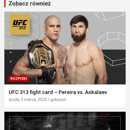
Zobacz również
ROZPISKI
UFC 313 fight card – Pereira vs. Ankalaev
środa, 5 marca, 2025
gokuson