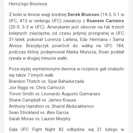
Henry’ego Brionesa.
Z kolei w limicie wagi średniej
Derek Brunson
(14-3, 5-1 w
UFC, #13 w rankingu UFC) zawalczy z
Roanem Carneiro
(20-9, 3-3 w UFC). Amerykanin jest obecnie na fali trzech
kolejnych zwycięstw, od czasu jedynej przegranej w UFC
31-latek pokonał Lorenza Larkina, Eda Hermana i Sama
Alveya. Brazylijczyk powrócił do walką na UFC 184,
podczas której podejmował Marka Munoza, Roan poddał
rywala w drugiej minucie walki.
Poza wyżej wymienionymi dwoma w rozpisce gali znalazło
się także 7 innych walk:
Brandon Thatch vs. Siyar Bahadurzada
Joe Riggs vs. Chris Camozzi
Trevor Smith vs. Leonardo Augusto Guimaraes
Shane Campbell vs. James Krause
Anthony Hamilton vs. Shamil Abdurakhimov
Sean Strickland vs. Alex Garcia
Sarah Moras vs. Lauren Murphy
Gala UFC Fight Night 82 odbędzie się 21 lutego w