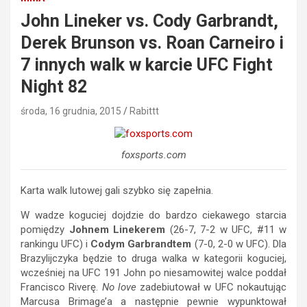
John Lineker vs. Cody Garbrandt,
Derek Brunson vs. Roan Carneiro i
7 innych walk w karcie UFC Fight
Night 82
środa, 16 grudnia, 2015
Rabittt
foxsports.com
Karta walk lutowej gali szybko się zapełnia.
W wadze koguciej dojdzie do bardzo ciekawego starcia
pomiędzy
Johnem Linekerem
(26-7, 7-2 w UFC, #11 w
rankingu UFC) i
Codym Garbrandtem
(7-0, 2-0 w UFC). Dla
Brazylijczyka będzie to druga walka w kategorii koguciej,
wcześniej na UFC 191 John po niesamowitej walce poddał
Francisco Riverę.
No love
zadebiutował w UFC nokautując
Marcusa Brimage’a a następnie pewnie wypunktował