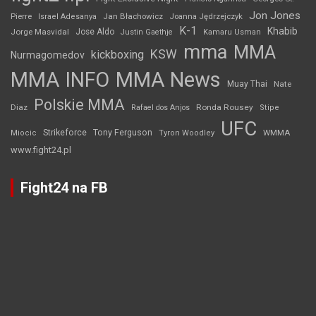
Jon Jones
Jan Błachowicz
Pierre
Israel Adesanya
Joanna Jędrzejczyk
K-1
Khabib
Jorge Masvidal
Jose Aldo
Justin Gaethje
Kamaru Usman
mma
MMA
KSW
kickboxing
Nurmagomedov
MMA INFO
MMA News
Muay Thai
Nate
Polskie MMA
Diaz
Ronda Rousey
Rafael dos Anjos
Stipe
UFC
Strikeforce
Tony Ferguson
WMMA
Miocic
Tyron Woodley
www.fight24.pl
Fight24 na FB