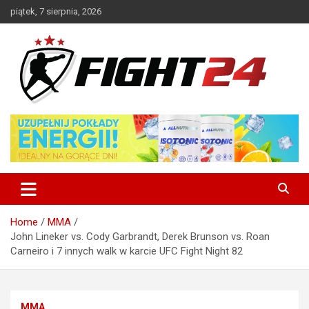
Skip
piątek, 7 sierpnia, 2026
to
content
Polski serwis informacyjny MMA i K-1
FIGHT24.PL – MMA i K-1, UFC
Home
MMA
John Lineker vs. Cody Garbrandt, Derek Brunson vs. Roan
Carneiro i 7 innych walk w karcie UFC Fight Night 82
MMA