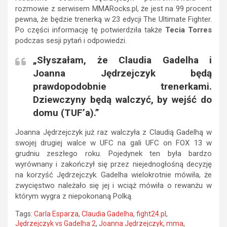
rozmowie z serwisem MMARocks.pl, że jest na 99 procent
pewna, że będzie trenerką w 23 edycji The Ultimate Fighter.
Po części informację tę potwierdziła także
Tecia Torres
podczas sesji pytań i odpowiedzi.
„Słyszałam, że Claudia Gadelha i
Joanna Jędrzejczyk będą
prawdopodobnie trenerkami.
Dziewczyny będą walczyć, by wejść do
domu (TUF’a).”
Joanna Jędrzejczyk już raz walczyła z Claudią Gadelhą w
swojej drugiej walce w UFC na gali UFC on FOX 13 w
grudniu zeszłego roku. Pojedynek ten była bardzo
wyrównany i zakończył się przez niejednogłośną decyzję
na korzyść Jędrzejczyk. Gadelha wielokrotnie mówiła, że
zwycięstwo należało się jej i wciąż mówiła o rewanżu w
którym wygra z niepokonaną Polką.
Tags:
Carla Esparza
,
Claudia Gadelha
,
fight24.pl
,
Jędrzejczyk vs Gadelha 2
,
Joanna Jędrzejczyk
,
mma
,