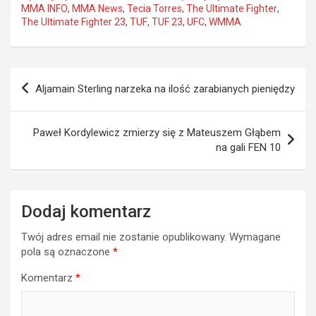
MMA INFO
,
MMA News
,
Tecia Torres
,
The Ultimate Fighter
,
The Ultimate Fighter 23
,
TUF
,
TUF 23
,
UFC
,
WMMA
Nawigacja
Aljamain Sterling narzeka na ilość zarabianych pieniędzy
wpisu
Paweł Kordylewicz zmierzy się z Mateuszem Głąbem
na gali FEN 10
Dodaj komentarz
Twój adres email nie zostanie opublikowany.
Wymagane
pola są oznaczone
*
Komentarz
*