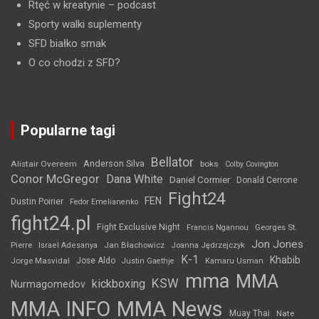
Rtęć w kreatynie
– podcast
Sporty walki suplementy
SFD białko smak
O co chodzi z SFD?
Popularne tagi
Bellator
Anderson Silva
Alistair Overeem
boks
Colby Covington
Conor McGregor
Dana White
Daniel Cormier
Donald Cerrone
Fight24
FEN
Dustin Poirier
Fedor Emelianenko
fight24.pl
Fight Exclusive Night
Francis Ngannou
Georges St.
Jon Jones
Jan Błachowicz
Pierre
Israel Adesanya
Joanna Jędrzejczyk
K-1
Khabib
Jorge Masvidal
Jose Aldo
Justin Gaethje
Kamaru Usman
mma
MMA
KSW
kickboxing
Nurmagomedov
MMA INFO
MMA News
Muay Thai
Nate