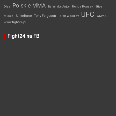
Polskie MMA
Diaz
Ronda Rousey
Rafael dos Anjos
Stipe
UFC
Strikeforce
Tony Ferguson
WMMA
Miocic
Tyron Woodley
www.fight24.pl
Fight24 na FB