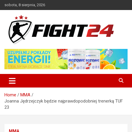
Skip
sobota, 8 sierpnia, 2026
to
content
Polski serwis informacyjny MMA i K-1
FIGHT24.PL – MMA i K-1, UFC
Home
MMA
Joanna Jędrzejczyk będzie najprawdopodobniej trenerką TUF
23
MMA