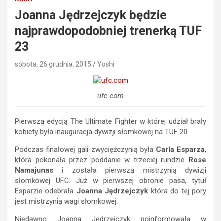
Joanna Jędrzejczyk będzie
najprawdopodobniej trenerką TUF
23
sobota, 26 grudnia, 2015
Yoshi
ufc.com
Pierwszą edycją The Ultimate Fighter w której udział brały
kobiety była inauguracja dywizji słomkowej na TUF 20.
Podczas finałowej gali zwyciężczynią była
Carla Esparza
,
która pokonała przez poddanie w trzeciej rundzie
Rose
Namajunas
i została pierwszą mistrzynią dywizji
słomkowej UFC. Już w pierwszej obronie pasa, tytuł
Esparzie odebrała
Joanna Jędrzejczyk
która do tej pory
jest mistrzynią wagi słomkowej.
Niedawno Joanna Jędrzejczyk poinformowała w