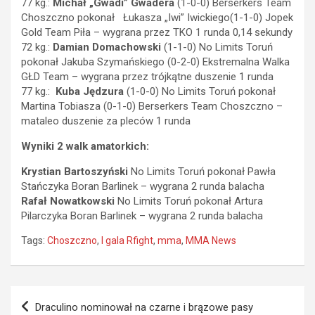
77 kg.:
Michał „Gwadi” Gwadera
(1-0-0) Berserkers Team
Choszczno pokonał Łukasza „Iwi” Iwickiego(1-1-0) Jopek
Gold Team Piła – wygrana przez TKO 1 runda 0,14 sekundy
72 kg.:
Damian Domachowski
(1-1-0) No Limits Toruń
pokonał Jakuba Szymańskiego (0-2-0) Ekstremalna Walka
GŁD Team – wygrana przez trójkątne duszenie 1 runda
77 kg.:
Kuba Jędzura
(1-0-0) No Limits Toruń pokonał
Martina Tobiasza (0-1-0) Berserkers Team Choszczno –
mataleo duszenie za pleców 1 runda
Wyniki 2 walk amatorkich:
Krystian Bartoszyński
No Limits Toruń pokonał Pawła
Stańczyka Boran Barlinek – wygrana 2 runda balacha
Rafał Nowatkowski
No Limits Toruń pokonał Artura
Pilarczyka Boran Barlinek – wygrana 2 runda balacha
Tags:
Choszczno
,
I gala Rfight
,
mma
,
MMA News
Nawigacja
Draculino nominował na czarne i brązowe pasy