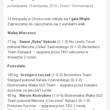
poniedziałek, 15 listopada, 2010
Yoshi
3 komentarze
13 listopada w Choszcznie odbyła się
I gala Rfight
.
Zapraszamy do zapoznania się z wynikami walk
Walka Wieczoru:
77 kg.:
Dawid „Ryba” Rybicki
(2-1-0) No Limits Toruń
pokonał Marcina „Cinka” Sadowskiego (0-1-0) Berserkers
Team Stargard – wygrana przez TKO uderzenia w
dosiadzie 2 runda
Pozostałe:
100 kg.:
Grzegorz Łuczak
(1-0-0) Berserkers Team
Stargard pokonał Rafała Czarneckiego (0-2-0)
Ekstremalna Walka GŁD Team – wygrana przez mataleo
duszenie za pleców1 runda
90 kg.:
Marcin Kostrubiec
(1-0-0) Ekstremalna Walka GŁD
Team pokonał Marcina „Czeczena” Wybacz (0-1-0)
Pretorian Gorzów – wygrana przez TKO 1 runda