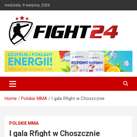
Skip
niedziela, 9 sierpnia, 2026
to
content
Polski serwis informacyjny MMA i K-1
FIGHT24.PL – MMA i K-1, UFC
Home
Polskie MMA
I gala Rfight w Choszcznie
POLSKIE MMA
I gala Rfight w Choszcznie