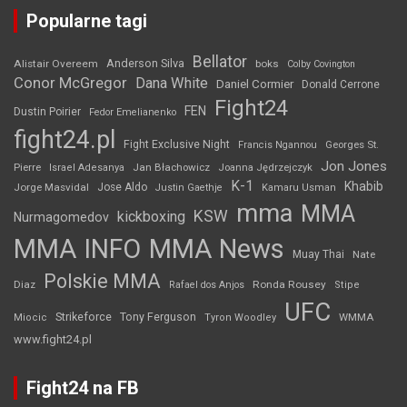
Popularne tagi
Bellator
Anderson Silva
Alistair Overeem
boks
Colby Covington
Conor McGregor
Dana White
Daniel Cormier
Donald Cerrone
Fight24
FEN
Dustin Poirier
Fedor Emelianenko
fight24.pl
Fight Exclusive Night
Francis Ngannou
Georges St.
Jon Jones
Jan Błachowicz
Pierre
Israel Adesanya
Joanna Jędrzejczyk
K-1
Khabib
Jorge Masvidal
Jose Aldo
Justin Gaethje
Kamaru Usman
mma
MMA
KSW
kickboxing
Nurmagomedov
MMA INFO
MMA News
Muay Thai
Nate
Polskie MMA
Diaz
Ronda Rousey
Rafael dos Anjos
Stipe
UFC
Strikeforce
Tony Ferguson
WMMA
Miocic
Tyron Woodley
www.fight24.pl
Fight24 na FB