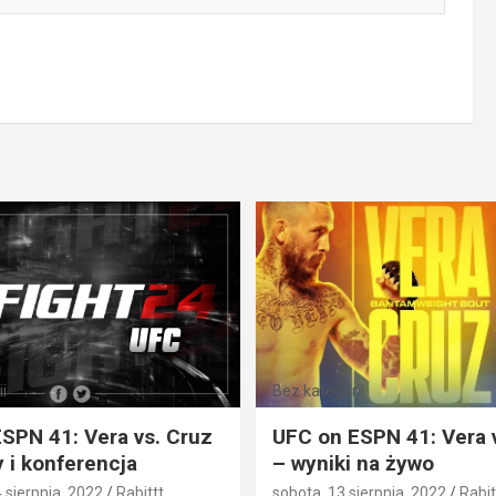
i
Bez kategorii
SPN 41: Vera vs. Cruz
UFC on ESPN 41: Vera 
 i konferencja
– wyniki na żywo
4 sierpnia, 2022
Rabittt
sobota, 13 sierpnia, 2022
Rabit