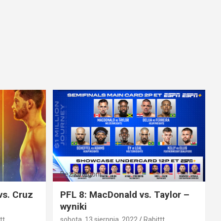
Bez kategorii
vs. Cruz
PFL 8: MacDonald vs. Taylor –
wyniki
tt
sobota, 13 sierpnia, 2022
Rabittt