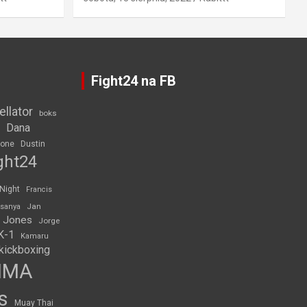
Fight24 na FB
ellator
boks
Dana
rone
Dustin
ght24
 Night
Francis
Jan
esanya
 Jones
Jorge
K-1
Kamaru
kickboxing
MMA
s
Muay Thai