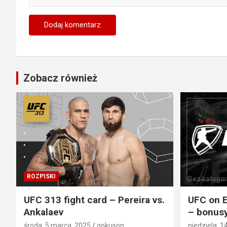
Zobacz również
ROZPISKI
Bez kategori
UFC 313 fight card – Pereira vs.
UFC on E
Ankalaev
– bonusy
środa, 5 marca, 2025
gokuson
niedziela, 1