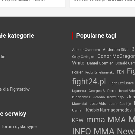
łe kategorie
Popularne tagi
B
Anderson Silva
Alistair Overeem
Conor McGregor
fie
Colby Covington
White
Daniel Cormier
Donald Cer
Fi
FEN
Poirier
Fedor Emelianenko
fight24.pl
Fight Exclusive
 dla Fighterów
Ngannou
Georges St. Pierre
Israel Ad
Jon
Błachowicz
Joanna Jędrzejczyk
Masvidal
Jose Aldo
Justin Gaethje
Khabib Nurmagomedov
Usman
e serwisy
mma
MMA
KSW
 forum dyskusyjne
INFO
MMA New