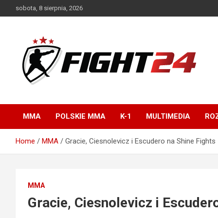
Skip
sobota, 8 sierpnia, 2026
to
content
Polski serwis informacyjny MMA i K-1
FIGHT24.PL – MMA i
K-1, UFC
MMA
POLSKIE MMA
K-1
MULTIMEDIA
ROZ
Home
MMA
Gracie, Ciesnolevicz i Escudero na Shine Fights
MMA
Gracie, Ciesnolevicz i Escuder