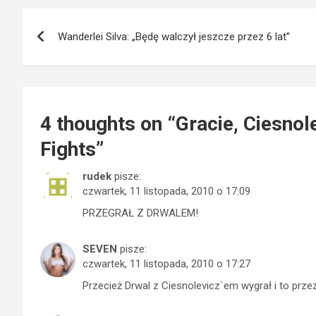
Nawigacja
Wanderlei Silva: „Będę walczył jeszcze przez 6 lat”
wpisu
4 thoughts on “
Gracie, Ciesnol
Fights
”
rudek
pisze:
czwartek, 11 listopada, 2010 o 17:09
PRZEGRAŁ Z DRWALEM!
SEVEN
pisze:
czwartek, 11 listopada, 2010 o 17:27
Przecież Drwal z Ciesnolevicz`em wygrał i to prze