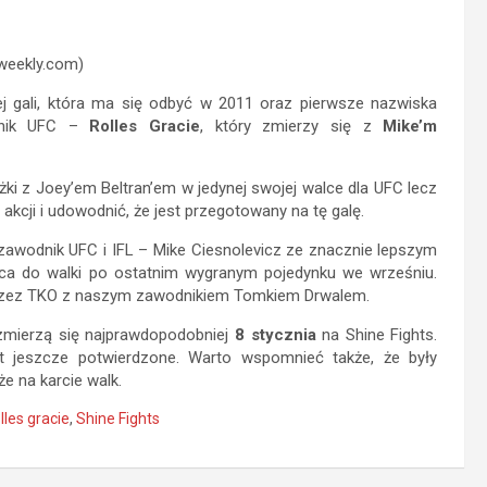
weekly.com)
j gali, która ma się odbyć w 2011 oraz pierwsze nazwiska
odnik UFC –
Rolles Gracie
, który zmierzy się z
Mike’m
ki z Joey’em Beltran’em w jedynej swojej walce dla UFC lecz
 akcji i udowodnić, że jest przegotowany na tę galę.
zawodnik UFC i IFL – Mike Ciesnolevicz ze znacznie lepszym
a do walki po ostatnim wygranym pojedynku we wrześniu.
 przez TKO z naszym zawodnikiem Tomkiem Drwalem.
y zmierzą się najprawdopodobniej
8 stycznia
na Shine Fights.
st jeszcze potwierdzone. Warto wspomnieć także, że były
że na karcie walk.
lles gracie
,
Shine Fights