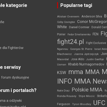
łe kategorie
Popularne tagi
B
Anderson Silva
Alistair Overeem
Conor McGregor
fie
Colby Covington
White
Daniel Cormier
Donald Cer
Fi
FEN
Poirier
Fedor Emelianenko
fight24.pl
Fight Exclusive
 dla Fighterów
Ngannou
Georges St. Pierre
Israel Ad
Jon
Błachowicz
Joanna Jędrzejczyk
Masvidal
Jose Aldo
Justin Gaethje
Khabib Nurmagomedov
Usman
e serwisy
mma
MMA
KSW
 forum dyskusyjne
INFO
MMA New
Polskie MMA
orum i portalach?
Nate Diaz
R
Strikef
Ronda Rousey
Stipe Miocic
mma a odżywki
UFC
Ferguson
Tyron Woodley
 temat białka sfd