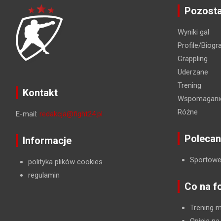
Pozosta
Wyniki gal
Profile/Biogra
Grappling
Uderzane
Trening
Kontakt
Wspomaganie
Różne
E-mail:
redakcja@fight24.pl
Polecan
Informacje
Sportowe
polityka plików cookies
regulamin
Co na f
Trening 
Opinia na