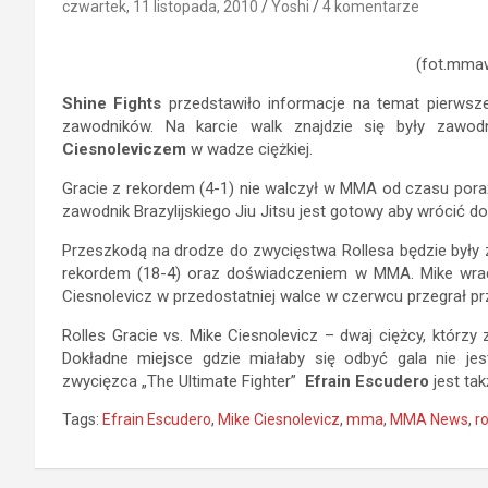
czwartek, 11 listopada, 2010
Yoshi
4 komentarze
(fot.mma
Shine Fights
przedstawiło informacje na temat pierwsze
zawodników. Na karcie walk znajdzie się były zaw
Ciesnoleviczem
w wadze ciężkiej.
Gracie z rekordem (4-1) nie walczył w MMA od czasu poraż
zawodnik Brazylijskiego Jiu Jitsu jest gotowy aby wrócić do
Przeszkodą na drodze do zwycięstwa Rollesa będzie były 
rekordem (18-4) oraz doświadczeniem w MMA. Mike wrac
Ciesnolevicz w przedostatniej walce w czerwcu przegrał
Rolles Gracie vs. Mike Ciesnolevicz – dwaj ciężcy, którz
Dokładne miejsce gdzie miałaby się odbyć gala nie je
zwycięzca „The Ultimate Fighter”
Efrain Escudero
jest tak
Tags:
Efrain Escudero
,
Mike Ciesnolevicz
,
mma
,
MMA News
,
ro