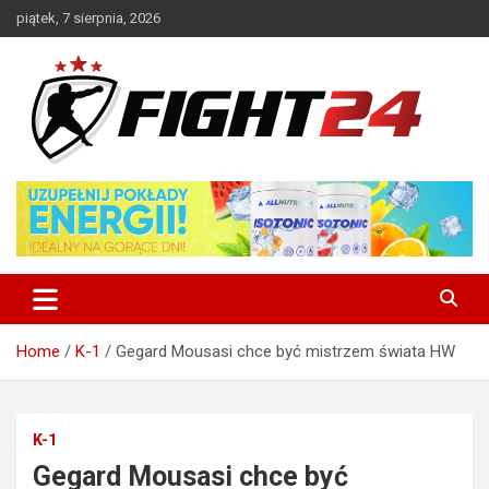
Skip
piątek, 7 sierpnia, 2026
to
content
Polski serwis informacyjny MMA i K-1
FIGHT24.PL – MMA i K-1, UFC
Home
K-1
Gegard Mousasi chce być mistrzem świata HW
K-1
Gegard Mousasi chce być