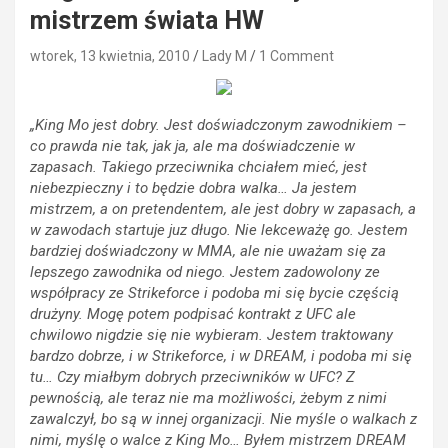
mistrzem świata HW
wtorek, 13 kwietnia, 2010
Lady M
1 Comment
„King Mo jest dobry. Jest doświadczonym zawodnikiem –
co prawda nie tak, jak ja, ale ma doświadczenie w
zapasach. Takiego przeciwnika chciałem mieć, jest
niebezpieczny i to będzie dobra walka… Ja jestem
mistrzem, a on pretendentem, ale jest dobry w zapasach, a
w zawodach startuje juz długo. Nie lekceważę go. Jestem
bardziej doświadczony w MMA, ale nie uważam się za
lepszego zawodnika od niego. Jestem zadowolony ze
współpracy ze Strikeforce i podoba mi się bycie częścią
drużyny. Mogę potem podpisać kontrakt z UFC ale
chwilowo nigdzie się nie wybieram. Jestem traktowany
bardzo dobrze, i w Strikeforce, i w DREAM, i podoba mi się
tu… Czy miałbym dobrych przeciwników w UFC? Z
pewnością, ale teraz nie ma możliwości, żebym z nimi
zawalczył, bo są w innej organizacji. Nie myśle o walkach z
nimi, myślę o walce z King Mo… Byłem mistrzem DREAM