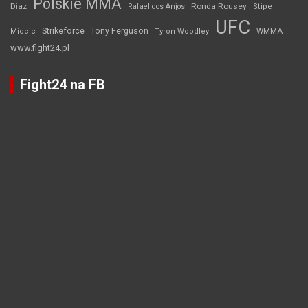
Polskie MMA
Diaz
Ronda Rousey
Rafael dos Anjos
Stipe
UFC
Strikeforce
Tony Ferguson
WMMA
Miocic
Tyron Woodley
www.fight24.pl
Fight24 na FB