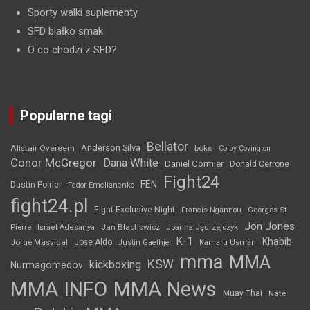
Sporty walki suplementy
SFD białko smak
O co chodzi z SFD?
Popularne tagi
Bellator
Anderson Silva
Alistair Overeem
boks
Colby Covington
Conor McGregor
Dana White
Daniel Cormier
Donald Cerrone
Fight24
FEN
Dustin Poirier
Fedor Emelianenko
fight24.pl
Fight Exclusive Night
Francis Ngannou
Georges St.
Jon Jones
Jan Błachowicz
Pierre
Israel Adesanya
Joanna Jędrzejczyk
K-1
Khabib
Jorge Masvidal
Jose Aldo
Justin Gaethje
Kamaru Usman
mma
MMA
KSW
kickboxing
Nurmagomedov
MMA INFO
MMA News
Muay Thai
Nate