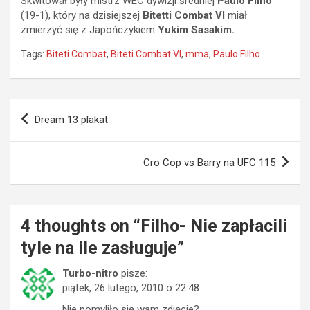
Skwitował były mistrz WEC dywizji średniej
Paulo Filho
(19-1), który na dzisiejszej
Bitetti Combat VI
miał
zmierzyć się z Japończykiem
Yukim Sasakim.
Tags:
Biteti Combat
,
Biteti Combat VI
,
mma
,
Paulo Filho
Nawigacja
Dream 13 plakat
wpisu
Cro Cop vs Barry na UFC 115
4 thoughts on “
Filho- Nie zapłacili
tyle na ile zasługuje
”
Turbo-nitro
pisze:
piątek, 26 lutego, 2010 o 22:48
Nie pomyliło się wam zdjęcie?