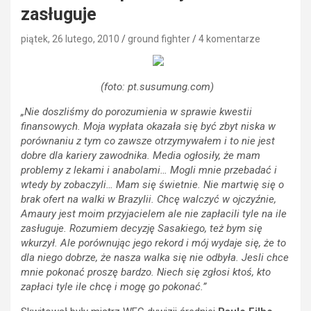
zasługuje
piątek, 26 lutego, 2010
ground fighter
4 komentarze
(foto: pt.susumung.com)
„Nie doszliśmy do porozumienia w sprawie kwestii
finansowych. Moja wypłata okazała się być zbyt niska w
porównaniu z tym co zawsze otrzymywałem i to nie jest
dobre dla kariery zawodnika. Media ogłosiły, że mam
problemy z lekami i anabolami… Mogli mnie przebadać i
wtedy by zobaczyli… Mam się świetnie. Nie martwię się o
brak ofert na walki w Brazylii. Chcę walczyć w ojczyźnie,
Amaury jest moim przyjacielem ale nie zapłacili tyle na ile
zasługuje. Rozumiem decyzję Sasakiego, też bym się
wkurzył. Ale porównując jego rekord i mój wydaje się, że to
dla niego dobrze, że nasza walka się nie odbyła. Jesli chce
mnie pokonać proszę bardzo. Niech się zgłosi ktoś, kto
zapłaci tyle ile chcę i mogę go pokonać.”