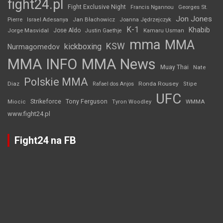
fight24.pl
Fight Exclusive Night
Francis Ngannou
Georges St.
Jon Jones
Jan Błachowicz
Pierre
Israel Adesanya
Joanna Jędrzejczyk
K-1
Khabib
Jorge Masvidal
Jose Aldo
Justin Gaethje
Kamaru Usman
mma
MMA
KSW
kickboxing
Nurmagomedov
MMA INFO
MMA News
Muay Thai
Nate
Polskie MMA
Diaz
Ronda Rousey
Rafael dos Anjos
Stipe
UFC
Strikeforce
Tony Ferguson
WMMA
Miocic
Tyron Woodley
www.fight24.pl
Fight24 na FB