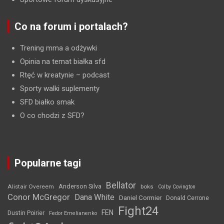
Co na forum i portalach?
Trening mma a odżywki
Opinia na temat białka sfd
Rtęć w kreatynie
– podcast
Sporty walki suplementy
SFD białko smak
O co chodzi z SFD?
Popularne tagi
Bellator
Anderson Silva
Alistair Overeem
boks
Colby Covington
Conor McGregor
Dana White
Daniel Cormier
Donald Cerrone
Fight24
FEN
Dustin Poirier
Fedor Emelianenko