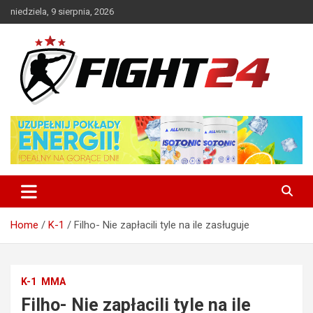
Skip
niedziela, 9 sierpnia, 2026
to
content
Polski serwis informacyjny MMA i K-1
FIGHT24.PL – MMA i K-1, UFC
Home
K-1
Filho- Nie zapłacili tyle na ile zasługuje
K-1
MMA
Filho- Nie zapłacili tyle na ile