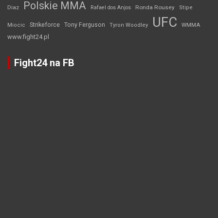
Polskie MMA
Diaz
Ronda Rousey
Rafael dos Anjos
Stipe
UFC
Strikeforce
Tony Ferguson
WMMA
Miocic
Tyron Woodley
www.fight24.pl
Fight24 na FB