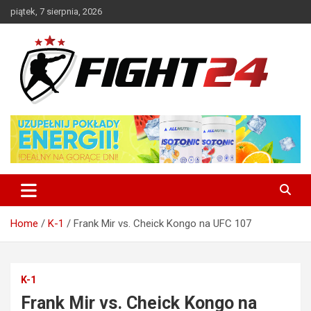
Skip
piątek, 7 sierpnia, 2026
to
content
Polski serwis informacyjny MMA i K-1
FIGHT24.PL – MMA i K-1, UFC
Home
K-1
Frank Mir vs. Cheick Kongo na UFC 107
K-1
Frank Mir vs. Cheick Kongo na