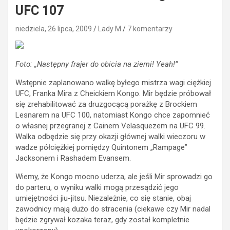
UFC 107
niedziela, 26 lipca, 2009
Lady M
7 komentarzy
Foto: „Następny frajer do obicia na ziemi! Yeah!”
Wstępnie zaplanowano walkę byłego mistrza wagi ciężkiej
UFC, Franka Mira z Cheickiem Kongo. Mir będzie próbował
się zrehabilitować za druzgocącą porażkę z Brockiem
Lesnarem na UFC 100, natomiast Kongo chce zapomnieć
o własnej przegranej z Cainem Velasquezem na UFC 99.
Walka odbędzie się przy okazji głównej walki wieczoru w
wadze półciężkiej pomiędzy Quintonem „Rampage”
Jacksonem i Rashadem Evansem.
Wiemy, że Kongo mocno uderza, ale jeśli Mir sprowadzi go
do parteru, o wyniku walki mogą przesądzić jego
umiejętności jiu-jitsu. Niezależnie, co się stanie, obaj
zawodnicy mają dużo do stracenia (ciekawe czy Mir nadal
będzie zgrywał kozaka teraz, gdy został kompletnie