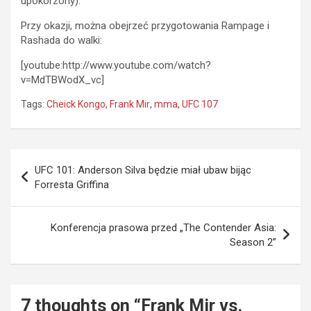
upokorzony).
Przy okazji, można obejrzeć przygotowania Rampage i
Rashada do walki:
[youtube:http://www.youtube.com/watch?
v=MdTBWodX_vc]
Tags:
Cheick Kongo
,
Frank Mir
,
mma
,
UFC 107
Nawigacja
UFC 101: Anderson Silva będzie miał ubaw bijąc
wpisu
Forresta Griffina
Konferencja prasowa przed „The Contender Asia:
Season 2”
7 thoughts on “
Frank Mir vs.