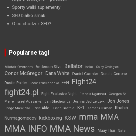
Sporty walki suplementy
SFD białko smak
O co chodzi z SFD?
Popularne tagi
Bellator
Anderson Silva
Alistair Overeem
boks
Colby Covington
Conor McGregor
Dana White
Daniel Cormier
Donald Cerrone
Fight24
FEN
Dustin Poirier
Fedor Emelianenko
fight24.pl
Fight Exclusive Night
Francis Ngannou
Georges St.
Jon Jones
Jan Błachowicz
Pierre
Israel Adesanya
Joanna Jędrzejczyk
K-1
Khabib
Jorge Masvidal
Jose Aldo
Justin Gaethje
Kamaru Usman
mma
MMA
KSW
kickboxing
Nurmagomedov
MMA INFO
MMA News
Muay Thai
Nate