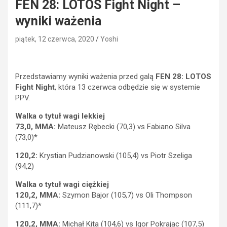
FEN 28: LOTOS Fight Night –
wyniki ważenia
piątek, 12 czerwca, 2020
Yoshi
Przedstawiamy wyniki ważenia przed galą
FEN 28: LOTOS
Fight Night
, która 13 czerwca odbędzie się w systemie
PPV.
Walka o tytuł wagi lekkiej
73,0, MMA:
Mateusz Rębecki (70,3) vs Fabiano Silva
(73,0)*
120,2:
Krystian Pudzianowski (105,4) vs Piotr Szeliga
(94,2)
Walka o tytuł wagi ciężkiej
120,2, MMA:
Szymon Bajor (105,7) vs Oli Thompson
(111,7)*
120,2, MMA:
Michał Kita (104,6) vs Igor Pokrajac (107,5)