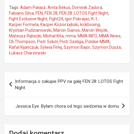
Tags:
Adam Pałasz
,
Anita Bekus
,
Dominik Zadora
,
Fabiano Silva
,
FEN
,
FEN 28
,
FEN 28: LOTOS Fight Night
,
Fight Exclusive Night
,
Fight24
,
Igor Pokrajac
,
K-1
,
Kacper Formela
,
Kacper Koziorzębski
,
kickboxing
,
Krystian Pudzianowski
,
Marcin Sianos
,
Marcin Wójcik
,
Mateusz Rębecki
,
Michał Kita
,
mma
,
MMA INFO
,
MMA News
,
Oli Thompson
,
Piotr Sokół
,
Piotr Szeliga
,
Polskie MMA
,
Rafał Kijańczuk
,
Sylwia Firlej
,
Szymon Bajor
,
Szymon Dusza
,
Łukasz Charzewski
Nawigacja
Informacja o zakupie PPV na galę FEN 28: LOTOS Fight
wpisu
Night
Jessica Eye: Byłam chora od tego siedzenia w domu
Dodaj komentarz