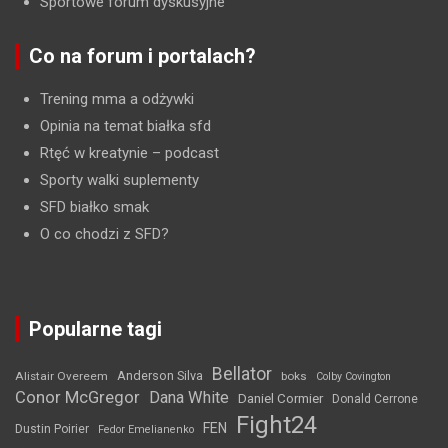
Sportowe forum dyskusyjne
Co na forum i portalach?
Trening mma a odżywki
Opinia na temat białka sfd
Rtęć w kreatynie
– podcast
Sporty walki suplementy
SFD białko smak
O co chodzi z SFD?
Popularne tagi
Bellator
Anderson Silva
Alistair Overeem
boks
Colby Covington
Conor McGregor
Dana White
Daniel Cormier
Donald Cerrone
Fight24
FEN
Dustin Poirier
Fedor Emelianenko