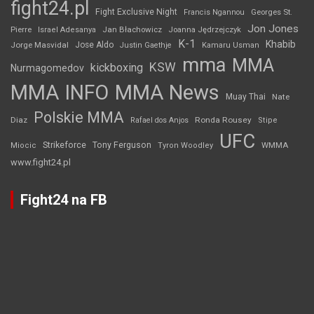
fight24.pl
Fight Exclusive Night
Francis Ngannou
Georges St.
Jon Jones
Jan Błachowicz
Pierre
Israel Adesanya
Joanna Jędrzejczyk
K-1
Khabib
Jorge Masvidal
Jose Aldo
Justin Gaethje
Kamaru Usman
mma
MMA
KSW
kickboxing
Nurmagomedov
MMA INFO
MMA News
Muay Thai
Nate
Polskie MMA
Diaz
Ronda Rousey
Rafael dos Anjos
Stipe
UFC
Strikeforce
Tony Ferguson
WMMA
Miocic
Tyron Woodley
www.fight24.pl
Fight24 na FB