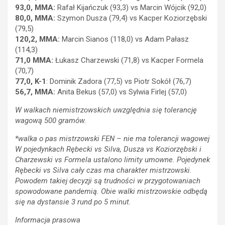
93,0, MMA:
Rafał Kijańczuk (93,3) vs Marcin Wójcik (92,0)
80,0, MMA:
Szymon Dusza (79,4) vs Kacper Koziorzębski
(79,5)
120,2, MMA:
Marcin Sianos (118,0) vs Adam Pałasz
(114,3)
71,0 MMA:
Łukasz Charzewski (71,8) vs Kacper Formela
(70,7)
77,0, K-1
: Dominik Zadora (77,5) vs Piotr Sokół (76,7)
56,7, MMA:
Anita Bekus (57,0) vs Sylwia Firlej (57,0)
W walkach niemistrzowskich uwzględnia się tolerancję
wagową 500 gramów.
*walka o pas mistrzowski FEN – nie ma tolerancji wagowej
W pojedynkach Rębecki vs Silva, Dusza vs Koziorzębski i
Charzewski vs Formela ustalono limity umowne. Pojedynek
Rębecki vs Silva cały czas ma charakter mistrzowski.
Powodem takiej decyzji są trudności w przygotowaniach
spowodowane pandemią. Obie walki mistrzowskie odbędą
się na dystansie 3 rund po 5 minut.
Informacja prasowa