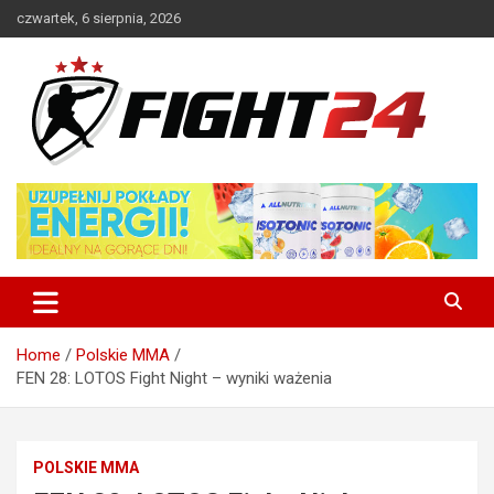
Skip
czwartek, 6 sierpnia, 2026
to
content
Polski serwis informacyjny MMA i K-1
FIGHT24.PL – MMA i K-1, UFC
Home
Polskie MMA
FEN 28: LOTOS Fight Night – wyniki ważenia
POLSKIE MMA