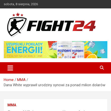
Skip
sobota, 8 sierpnia, 2026
to
content
Polski serwis informacyjny MMA i K-1
FIGHT24.PL – MMA i K-1, UFC
Home
MMA
Dana White wyprawił urodziny synowi za ponad milion dolarów
MMA