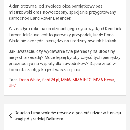
Aidan otrzymał od swojego ojca pamiątkowy pas
mistrzowski oraz nowoczesny, specjalnie przygotowany
samochód Land Rover Defender.
W zeszłym roku na urodzinach jego syna wystąpił Kendrick
Lamar, także nie jest to pierwszy przypadek, kiedy Dana
White nie szczędzi pieniędzy na urodziny swoich bliskich.
Jak uważacie, czy wydawanie tyle pieniędzy na urodziny
nie jest przesadą? Może lepiej byłoby część tych pieniędzy
przeznaczyć na wypłaty dla zawodników? Dajcie znać w
komentarzach, jaka jest wasza opinia.
Tags:
Dana White
,
fight24.pl
,
MMA
,
MMA INFO
,
MMA News
,
UFC
Nawigacja
Douglas Lima wolałby rewanż o pas niż udział w turnieju
wpisu
wagi półśredniej Bellatora