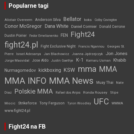
Popularne tagi
Bellator
Anderson Silva
Alistair Overeem
boks
Colby Covington
Conor McGregor
Dana White
Daniel Cormier
Donald Cerrone
Fight24
FEN
Dustin Poirier
Fedor Emelianenko
fight24.pl
Fight Exclusive Night
Francis Ngannou
Georges St.
Jon Jones
Jan Błachowicz
Pierre
Israel Adesanya
Joanna Jędrzejczyk
K-1
Khabib
Jorge Masvidal
Jose Aldo
Justin Gaethje
Kamaru Usman
mma
MMA
KSW
kickboxing
Nurmagomedov
MMA INFO
MMA News
Muay Thai
Nate
Polskie MMA
Diaz
Ronda Rousey
Rafael dos Anjos
Stipe
UFC
Strikeforce
Tony Ferguson
WMMA
Miocic
Tyron Woodley
www.fight24.pl
Fight24 na FB