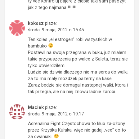
ty vee kontroluj bajere z ciebie taki sam pasozyt
jak z tego najmana !!!!!!!
kokosz
pisze:
środa, 9 maja, 2012 o 15:45
Ten koles „el estrogen” robi wszystkich w
bambuko
Postawil na swoja przegrana w buku, juz mialem
takie przypuszczenia po walce z Saleta, teraz sie
tylko utwierdzilem.
Ludzie sie dziwia dlaczego nie ma serca do walki,
za to ma maly mozdzek pazerny na kase.
Zaraz bedzie sie domagal nastepnej walki, ktora i
tak przegra, ale na niej znowu ladnie zarobi.
Maciek
pisze:
środa, 9 maja, 2012 o 19:17
Adrenalina Fight Częstochowa to klub założony
przez Krzyśka Kułaka, więc nie gadaj „vee” co to
za cwaniaki.