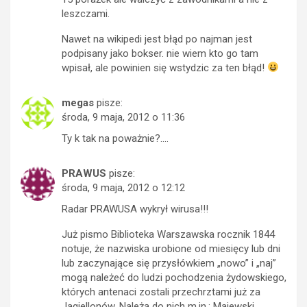
leszczami.
Nawet na wikipedi jest błąd po najman jest
podpisany jako bokser. nie wiem kto go tam
wpisał, ale powinien się wstydzic za ten błąd!
megas
pisze:
środa, 9 maja, 2012 o 11:36
Ty k tak na poważnie?….
PRAWUS
pisze:
środa, 9 maja, 2012 o 12:12
Radar PRAWUSA wykrył wirusa!!!
Już pismo Biblioteka Warszawska rocznik 1844
notuje, że nazwiska urobione od miesięcy lub dni
lub zaczynające się przysłówkiem „nowo” i „naj”
mogą należeć do ludzi pochodzenia żydowskiego,
których antenaci zostali przechrztami już za
Jagiellonów. Należą do nich m.in.: Majewski,