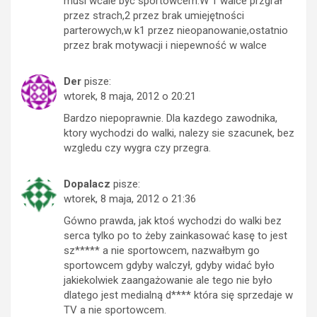
musi wcale byc sportowcem.W 1 walce przgrał
przez strach,2 przez brak umiejętności
parterowych,w k1 przez nieopanowanie,ostatnio
przez brak motywacji i niepewność w walce
Der
pisze:
wtorek, 8 maja, 2012 o 20:21
Bardzo niepoprawnie. Dla kazdego zawodnika,
ktory wychodzi do walki, nalezy sie szacunek, bez
wzgledu czy wygra czy przegra.
Dopalacz
pisze:
wtorek, 8 maja, 2012 o 21:36
Gówno prawda, jak ktoś wychodzi do walki bez
serca tylko po to żeby zainkasować kasę to jest
sz***** a nie sportowcem, nazwałbym go
sportowcem gdyby walczył, gdyby widać było
jakiekolwiek zaangażowanie ale tego nie było
dlatego jest medialną d**** która się sprzedaje w
TV a nie sportowcem.