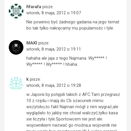
fifarafa
pisze:
wtorek, 8 maja, 2012 o 19:07
Nie powinno być żadnego gadania na jego temat
bo tak tylko nakręcamy mu popularnośc i tyle.
MAKI
pisze:
wtorek, 8 maja, 2012 o 19:11
hahaha ale jaja z tego Najmana. Wy***** !
Wy***** ! Wy***** ! hhaha
k
pisze:
wtorek, 8 maja, 2012 o 19:28
w Japonii by potępili takich z AFC.Tam przegrasz
10 z rzędu i mają do Cb szacunek mimo
wszytsko,to fakt Najman mógł z nim wygrać,ale
wyglądało to jakby nie chciał walczyć,tylko kasa
sie liczyła i tyle.Sportowcem nie jest ale
wojownikiem nazwać go można,a wojownik nie