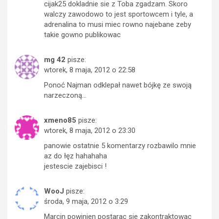
cijak25 dokladnie sie z Toba zgadzam. Skoro
walczy zawodowo to jest sportowcem i tyle, a
adrenalina to musi miec rowno najebane zeby
takie gowno publikowac
mg 42
pisze:
wtorek, 8 maja, 2012 o 22:58
Ponoć Najman odklepał nawet bójkę ze swoją
narzeczoną…
xmeno85
pisze:
wtorek, 8 maja, 2012 o 23:30
panowie ostatnie 5 komentarzy rozbawilo mnie
az do łęz hahahaha
jestescie zajebisci !
WooJ
pisze:
środa, 9 maja, 2012 o 3:29
Marcin powinien postarac sie zakontraktowac