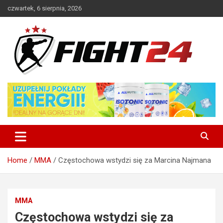
Skip
czwartek, 6 sierpnia, 2026
to
content
Polski serwis informacyjny MMA i K-1
FIGHT24.PL – MMA i K-1, UFC
Home
MMA
Częstochowa wstydzi się za Marcina Najmana
MMA
Częstochowa wstydzi się za