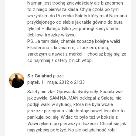
Najman jest trochę zniewieściały ale biznesmen
to z niego pierwsza klasa. Chylę czoła po tym
wszystkim do Przemka Salety który miał Najmana
przyklejonego do siebie jak takie gówno do buta
tyle lat – dlatego tylko ,że pomógł kiedyś temu
debilowi troszkę w życiu.
P.S. Ja tam dalej chętnie zobaczę kolejne walki
Elkisterona z kuźniarem, z tuskiem, dodą,
sarkozym a nawet z merkel – chociaż boję się, że
co najmniej z cztery z nich wtopi.
Sir Galahad
pisze:
piątek, 11 maja, 2012 o 21:33
Salety nie zlał. Opowiada dyrdymały. Spanikował
jak zwykle. SAM NAJMAN odklepał z Saletą, nie
podjął walki w sytuacji, która nie była wcale
jeszcze przegrana. Jak dostaje nawet leciutko to
panikuje, boi się. Widać to było też w boksie z
Wawrzykiem po pierwszym liczeniu. Chciał się jak
najszybciej położyć. No ale oglądalność robi!