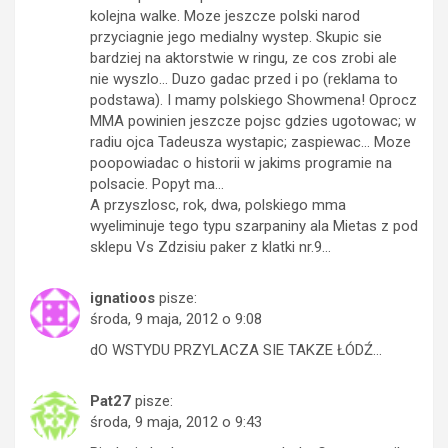
kolejna walke. Moze jeszcze polski narod
przyciagnie jego medialny wystep. Skupic sie
bardziej na aktorstwie w ringu, ze cos zrobi ale
nie wyszlo… Duzo gadac przed i po (reklama to
podstawa). I mamy polskiego Showmena! Oprocz
MMA powinien jeszcze pojsc gdzies ugotowac; w
radiu ojca Tadeusza wystapic; zaspiewac… Moze
poopowiadac o historii w jakims programie na
polsacie. Popyt ma…
A przyszlosc, rok, dwa, polskiego mma
wyeliminuje tego typu szarpaniny ala Mietas z pod
sklepu Vs Zdzisiu paker z klatki nr.9…
ignatioos
pisze:
środa, 9 maja, 2012 o 9:08
dO WSTYDU PRZYLACZA SIE TAKZE ŁÓDŹ…
Pat27
pisze:
środa, 9 maja, 2012 o 9:43