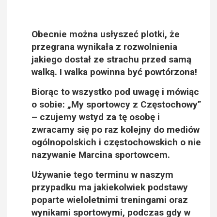
Obecnie można usłyszeć plotki, że
przegrana wynikała z rozwolnienia
jakiego dostał ze strachu przed samą
walką. I walka powinna być powtórzona!
Biorąc to wszystko pod uwagę i mówiąc
o sobie: „My sportowcy z Częstochowy”
– czujemy wstyd za tę osobę i
zwracamy się po raz kolejny do mediów
ogólnopolskich i częstochowskich o
nie
nazywanie Marcina sportowcem
.
Używanie tego terminu w naszym
przypadku ma jakiekolwiek podstawy
poparte wieloletnimi treningami oraz
wynikami sportowymi, podczas gdy w