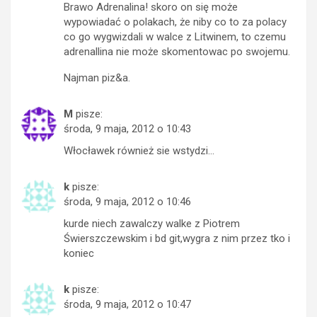
Brawo Adrenalina! skoro on się może
wypowiadać o polakach, że niby co to za polacy
co go wygwizdali w walce z Litwinem, to czemu
adrenallina nie może skomentowac po swojemu.
Najman piz&a.
M
pisze:
środa, 9 maja, 2012 o 10:43
Włocławek również sie wstydzi…
k
pisze:
środa, 9 maja, 2012 o 10:46
kurde niech zawalczy walke z Piotrem
Świerszczewskim i bd git,wygra z nim przez tko i
koniec
k
pisze:
środa, 9 maja, 2012 o 10:47