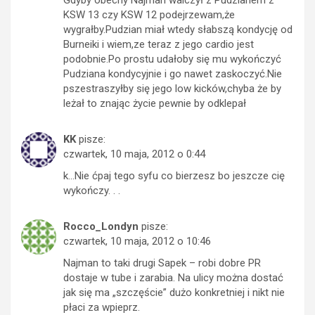
KSW 13 czy KSW 12 podejrzewam,że
wygrałby.Pudzian miał wtedy słabszą kondycję od
Burneiki i wiem,ze teraz z jego cardio jest
podobnie.Po prostu udałoby się mu wykończyć
Pudziana kondycyjnie i go nawet zaskoczyć.Nie
pszestraszyłby się jego low kicków,chyba że by
leżał to znając życie pewnie by odklepał
KK
pisze:
czwartek, 10 maja, 2012 o 0:44
k…Nie ćpaj tego syfu co bierzesz bo jeszcze cię
wykończy. . .
Rocco_Londyn
pisze:
czwartek, 10 maja, 2012 o 10:46
Najman to taki drugi Sapek – robi dobre PR
dostaje w tube i zarabia. Na ulicy można dostać
jak się ma „szczęście” dużo konkretniej i nikt nie
płaci za wpieprz.