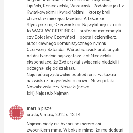
Lipiński, Poniedzielski, Wrzesiński. Podobnie jest z
Kwiatkowskimi i Kwiecińskimi – którzy brali
chrzest w miesiącu kwietniu. A także ze
Styczyńskimi, Czerwińskimi. Najwybitniejsi z nich
to WACŁAW SIERPIŃSKI – profesor matematyki,
czy Bolesław Czerwiński – poeta i dziennikarz,
autor dawnego komunistycznego hymnu
Czerwony Sztandar. Wśród nazwisk urobionych
od dni tygodnia najczęstsze jest Niedzielski…
eksponujące, że Żyd przyjął święcenie niedzieli i
odżegnał się od szabasu.
Najczęściej żydowskie pochodzenie wskazują
nazwiska z przysłówkiem nowo: Nowopolski,
Nowakowski czy Nowicki (nowe
Icki),Najsztub,Najman.
martin
pisze:
środa, 9 maja, 2012 o 12:14
Najman nigdy nie był ani bokserem ani
zwodnikiem mma. W boksie mimo, że ma dodatni