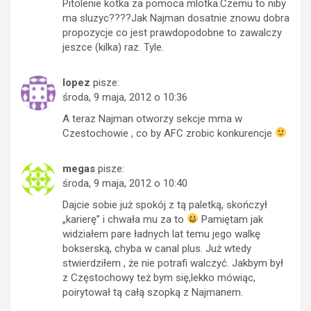
Pitolenie kotka za pomoca mlotka.Czemu to niby
ma sluzyc????Jak Najman dosatnie znowu dobra
propozycje co jest prawdopodobne to zawalczy
jeszce (kilka) raz. Tyle.
lopez
pisze:
środa, 9 maja, 2012 o 10:36
A teraz Najman otworzy sekcje mma w
Czestochowie , co by AFC zrobic konkurencje
megas
pisze:
środa, 9 maja, 2012 o 10:40
Dajcie sobie już spokój z tą paletką, skończył
„karierę” i chwała mu za to
Pamiętam jak
widziałem pare ładnych lat temu jego walkę
bokserską, chyba w canal plus. Już wtedy
stwierdziłem , że nie potrafi walczyć. Jakbym był
z Częstochowy też bym się,lekko mówiąc,
poirytował tą całą szopką z Najmanem.