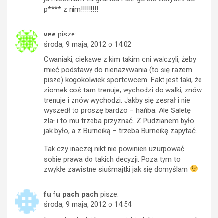
p**** z nim!!!!!!!!!
vee
pisze:
środa, 9 maja, 2012 o 14:02
Cwaniaki, ciekawe z kim takim oni walczyli, żeby
mieć podstawy do nienazywania (to się razem
pisze) kogokolwiek sportowcem. Fakt jest taki, że
ziomek coś tam trenuje, wychodzi do walki, znów
trenuje i znów wychodzi. Jakby się zesrał i nie
wyszedł to proszę bardzo – hańba. Ale Saletę
zlał i to mu trzeba przyznać. Z Pudzianem było
jak było, a z Burneiką – trzeba Burneikę zapytać.
Tak czy inaczej nikt nie powinien uzurpować
sobie prawa do takich decyzji. Poza tym to
zwykłe zawistne siuśmajtki jak się domyślam
fu fu pach pach
pisze:
środa, 9 maja, 2012 o 14:54