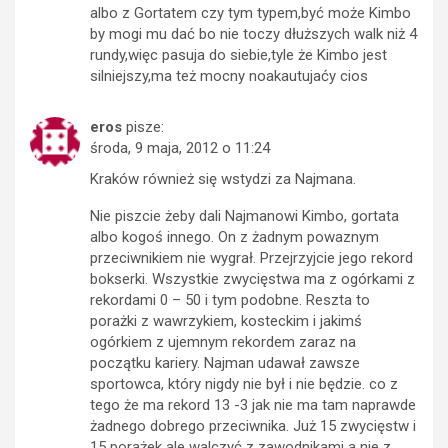
albo z Gortatem czy tym typem,być może Kimbo
by mogi mu dać bo nie toczy dłuższych walk niż 4
rundy,więc pasuja do siebie,tyle że Kimbo jest
silniejszy,ma też mocny noakautujaćy cios
eros
pisze:
środa, 9 maja, 2012 o 11:24
Kraków również się wstydzi za Najmana.
Nie piszcie żeby dali Najmanowi Kimbo, gortata
albo kogoś innego. On z żadnym powaznym
przeciwnikiem nie wygrał. Przejrzyjcie jego rekord
bokserki. Wszystkie zwycięstwa ma z ogórkami z
rekordami 0 – 50 i tym podobne. Reszta to
porażki z wawrzykiem, kosteckim i jakimś
ogórkiem z ujemnym rekordem zaraz na
początku kariery. Najman udawał zawsze
sportowca, który nigdy nie był i nie będzie. co z
tego że ma rekord 13 -3 jak nie ma tam naprawde
żadnego dobrego przeciwnika. Już 15 zwycięstw i
15 porażek ale walczyć z zawodnikami a nie z