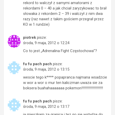
rekord to walczył z samymi amatorami z
rekordami 0 – 40 a jak chciał zaryzykowac to brał
słowaka z rekordem 2 – 39 i walczył z nim dwa
razy (raz nawet z takim gościem przegrał przez
KO w 1 rundzie)
piotrek
pisze:
środa, 9 maja, 2012 o 12:24
Co to jest „Adrenalina Fight Częstochowa”?
fu fu pach pach
pisze:
środa, 9 maja, 2012 o 13:15
wescie tego k**** popapranca najmana wsadzcie
w wor a wor o mur ten kaliczman uwaza sie za
boksera buahahaaaaaaa pokemon!!!!!!!!!!!!!!!!!!!!!
fu fu pach pach
pisze:
środa, 9 maja, 2012 o 13:17
ja mieszkam za granica i tez go sie wstydze do