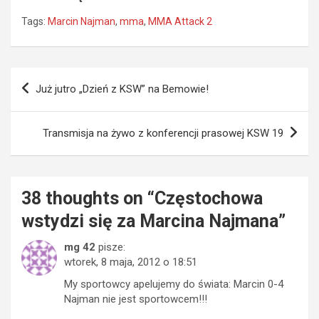
Tags:
Marcin Najman
,
mma
,
MMA Attack 2
Nawigacja
Już jutro „Dzień z KSW” na Bemowie!
wpisu
Transmisja na żywo z konferencji prasowej KSW 19
38 thoughts on “
Częstochowa
wstydzi się za Marcina Najmana
”
mg 42
pisze:
wtorek, 8 maja, 2012 o 18:51
My sportowcy apelujemy do świata: Marcin 0-4
Najman nie jest sportowcem!!!