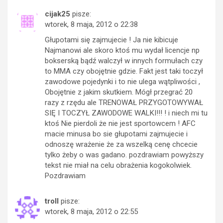
cijak25
pisze:
wtorek, 8 maja, 2012 o 22:38
Głupotami się zajmujecie ! Ja nie kibicuje
Najmanowi ale skoro ktoś mu wydał licencje np
bokserską bądź walczył w innych formułach czy
to MMA czy obojętnie gdzie. Fakt jest taki toczył
zawodowe pojedynki i to nie ulega wątpliwości ,
Obojętnie z jakim skutkiem. Mógł przegrać 20
razy z rzędu ale TRENOWAŁ PRZYGOTOWYWAŁ
SIĘ I TOCZYŁ ZAWODOWE WALKI!!! ! i niech mi tu
ktoś Nie pierdoli że nie jest sportowcem ! AFC
macie minusa bo sie głupotami zajmujecie i
odnoszę wrażenie że za wszelką cenę chcecie
tylko żeby o was gadano. pozdrawiam powyższy
tekst nie miał na celu obrażenia kogokolwiek.
Pozdrawiam
troll
pisze:
wtorek, 8 maja, 2012 o 22:55