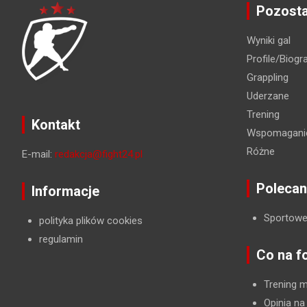
Pozosta
Wyniki gal
Profile/Biogra
Grappling
Uderzane
Trening
Kontakt
Wspomaganie
Różne
E-mail:
redakcja@fight24.pl
Polecan
Informacje
Sportowe
polityka plików cookies
regulamin
Co na f
Trening 
Opinia na