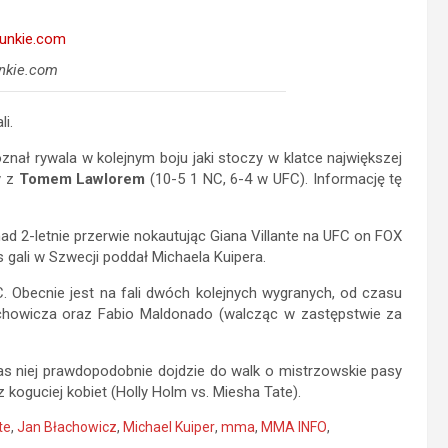
nkie.com
i.
nał rywala w kolejnym boju jaki stoczy w klatce największej
y z
Tomem Lawlorem
(10-5 1 NC, 6-4 w UFC). Informację tę
ad 2-letnie przerwie nokautując Giana Villante na UFC on FOX
gali w Szwecji poddał Michaela Kuipera.
. Obecnie jest na fali dwóch kolejnych wygranych, od czasu
achowicza oraz Fabio Maldonado (walcząc w zastępstwie za
s niej prawdopodobnie dojdzie do walk o mistrzowskie pasy
z koguciej kobiet (Holly Holm vs. Miesha Tate).
te
,
Jan Błachowicz
,
Michael Kuiper
,
mma
,
MMA INFO
,