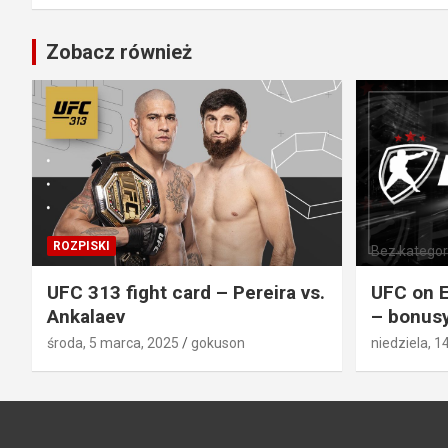
Zobacz również
ROZPISKI
Bez kategori
UFC 313 fight card – Pereira vs.
UFC on E
Ankalaev
– bonusy
środa, 5 marca, 2025
gokuson
niedziela, 1