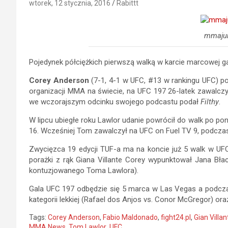
wtorek, 12 stycznia, 2016
Rabittt
mmaju
Pojedynek półciężkich pierwszą walką w karcie marcowej gal
Corey Anderson
(7-1, 4-1 w UFC, #13 w rankingu UFC) poz
organizacji MMA na świecie, na UFC 197 26-latek zawalcz
we wczorajszym odcinku swojego podcastu podał
Filthy
.
W lipcu ubiegłe roku Lawlor udanie powrócił do walk po pon
16. Wcześniej Tom zawalczył na UFC on Fuel TV 9, podczas 
Zwycięzca 19 edycji TUF-a ma na koncie już 5 walk w UFC
porażki z rąk Giana Villante Corey wypunktował Jana Bł
kontuzjowanego Toma Lawlora).
Gala UFC 197 odbędzie się 5 marca w Las Vegas a podcza
kategorii lekkiej (Rafael dos Anjos vs. Conor McGregor) ora
Tags:
Corey Anderson
,
Fabio Maldonado
,
fight24.pl
,
Gian Villan
MMA News
,
Tom Lawlor
,
UFC