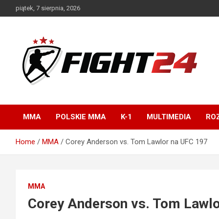
Skip
piątek, 7 sierpnia, 2026
to
content
Polski serwis informacyjny MMA i K-1
FIGHT24.PL – MMA i
K-1, UFC
MMA
POLSKIE MMA
K-1
MULTIMEDIA
ROZ
Home
MMA
Corey Anderson vs. Tom Lawlor na UFC 197
MMA
Corey Anderson vs. Tom Lawlo