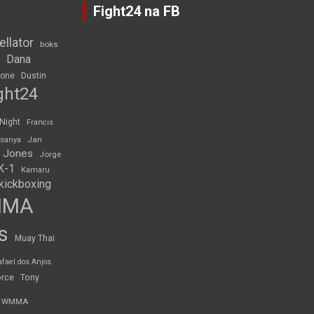
Fight24 na FB
ellator
boks
Dana
rone
Dustin
ght24
 Night
Francis
Jan
esanya
 Jones
Jorge
K-1
Kamaru
kickboxing
MMA
s
Muay Thai
afael dos Anjos
orce
Tony
WMMA