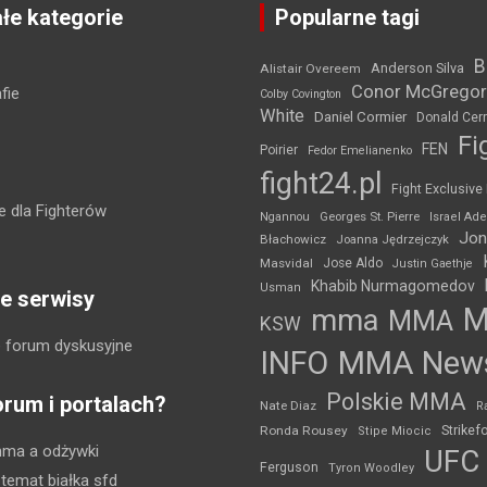
łe kategorie
Popularne tagi
B
Anderson Silva
Alistair Overeem
Conor McGregor
fie
Colby Covington
White
Daniel Cormier
Donald Cer
Fi
FEN
Poirier
Fedor Emelianenko
fight24.pl
Fight Exclusive
 dla Fighterów
Ngannou
Georges St. Pierre
Israel Ad
Jon
Błachowicz
Joanna Jędrzejczyk
Masvidal
Jose Aldo
Justin Gaethje
Khabib Nurmagomedov
Usman
e serwisy
mma
MMA
KSW
 forum dyskusyjne
INFO
MMA New
Polskie MMA
orum i portalach?
Nate Diaz
R
Strikef
Ronda Rousey
Stipe Miocic
mma a odżywki
UFC
Ferguson
Tyron Woodley
 temat białka sfd