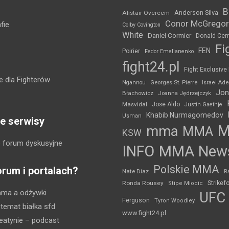
B
Anderson Silva
Alistair Overeem
Conor McGregor
fie
Colby Covington
White
Daniel Cormier
Donald Cer
Fi
FEN
Poirier
Fedor Emelianenko
fight24.pl
Fight Exclusive
 dla Fighterów
Ngannou
Georges St. Pierre
Israel Ad
Jon
Błachowicz
Joanna Jędrzejczyk
Masvidal
Jose Aldo
Justin Gaethje
Khabib Nurmagomedov
Usman
e serwisy
mma
MMA
KSW
 forum dyskusyjne
INFO
MMA New
Polskie MMA
orum i portalach?
Nate Diaz
R
Strikef
Ronda Rousey
Stipe Miocic
mma a odżywki
UFC
Ferguson
Tyron Woodley
 temat białka sfd
www.fight24.pl
eatynie
– podcast