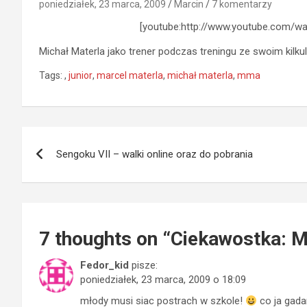
poniedziałek, 23 marca, 2009
Marcin
7 komentarzy
[youtube:http://www.youtube.com/w
Michał Materla jako trener podczas treningu ze swoim kilk
Tags:
,
junior
,
marcel materla
,
michał materla
,
mma
Nawigacja
Sengoku VII – walki online oraz do pobrania
wpisu
7 thoughts on “
Ciekawostka: Ma
Fedor_kid
pisze:
poniedziałek, 23 marca, 2009 o 18:09
młody musi siac postrach w szkole!
co ja gada