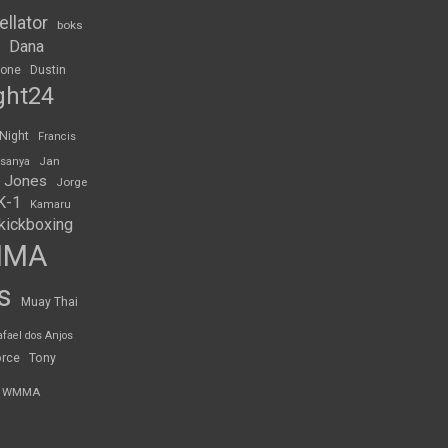
ellator
boks
Dana
rone
Dustin
ght24
 Night
Francis
Jan
esanya
 Jones
Jorge
K-1
Kamaru
kickboxing
MMA
s
Muay Thai
afael dos Anjos
orce
Tony
WMMA