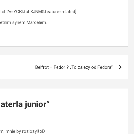
atch?v=YCBkfaL3JNM&feature=related]
uletnim synem Marcelem.
Belfrot – Fedor ? „To zależy od Fedora”
terla junior
”
m, mnie by rozlozyl! xD