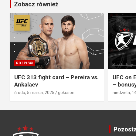
Zobacz również
ROZPISKI
Bez kategori
UFC 313 fight card – Pereira vs.
UFC on E
Ankalaev
– bonusy
środa, 5 marca, 2025
gokuson
niedziela, 1
Pozosta