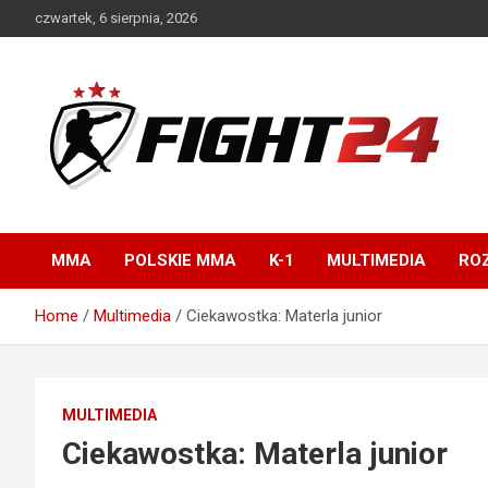
Skip
czwartek, 6 sierpnia, 2026
to
content
Polski serwis informacyjny MMA i K-1
FIGHT24.PL – MMA i
K-1, UFC
MMA
POLSKIE MMA
K-1
MULTIMEDIA
ROZ
Home
Multimedia
Ciekawostka: Materla junior
MULTIMEDIA
Ciekawostka: Materla junior