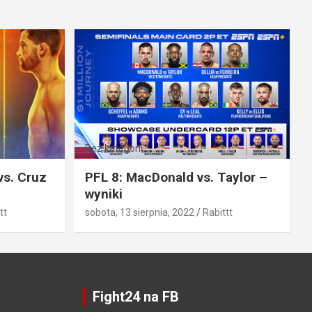
Bez kategorii
vs. Cruz
PFL 8: MacDonald vs. Taylor –
wyniki
tt
sobota, 13 sierpnia, 2022
Rabittt
Fight24 na FB