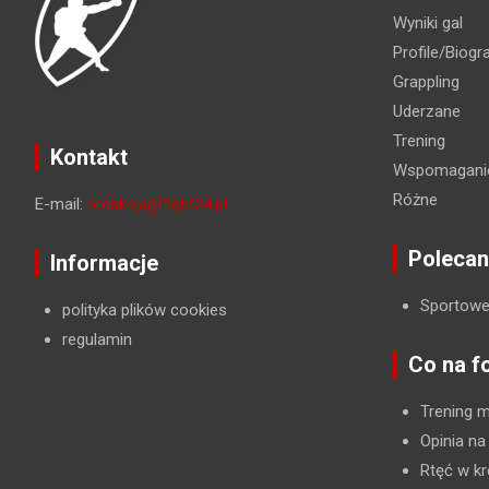
Wyniki gal
Profile/Biogra
Grappling
Uderzane
Trening
Kontakt
Wspomaganie
Różne
E-mail:
redakcja@fight24.pl
Polecan
Informacje
Sportowe
polityka plików cookies
regulamin
Co na f
Trening 
Opinia na
Rtęć w kr