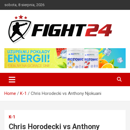
Skip
sobota, 8 sierpnia, 2026
to
content
Polski serwis informacyjny MMA i K-1
FIGHT24.PL – MMA i K-1, UFC
Home
K-1
Chris Horodecki vs Anthony Njokuani
K-1
Chris Horodecki vs Anthony