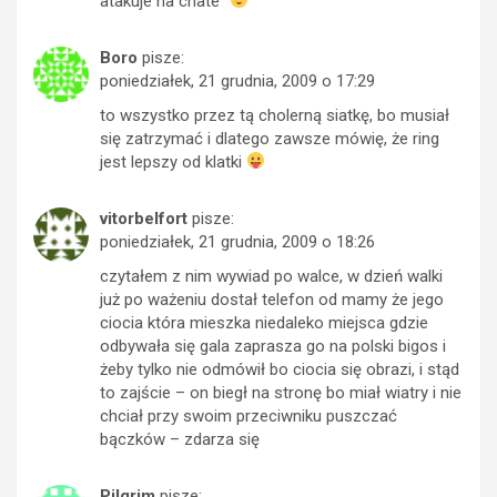
atakuje na chate”
Boro
pisze:
poniedziałek, 21 grudnia, 2009 o 17:29
to wszystko przez tą cholerną siatkę, bo musiał
się zatrzymać i dlatego zawsze mówię, że ring
jest lepszy od klatki
vitorbelfort
pisze:
poniedziałek, 21 grudnia, 2009 o 18:26
czytałem z nim wywiad po walce, w dzień walki
już po ważeniu dostał telefon od mamy że jego
ciocia która mieszka niedaleko miejsca gdzie
odbywała się gala zaprasza go na polski bigos i
żeby tylko nie odmówił bo ciocia się obrazi, i stąd
to zajście – on biegł na stronę bo miał wiatry i nie
chciał przy swoim przeciwniku puszczać
bączków – zdarza się
Pilgrim
pisze: