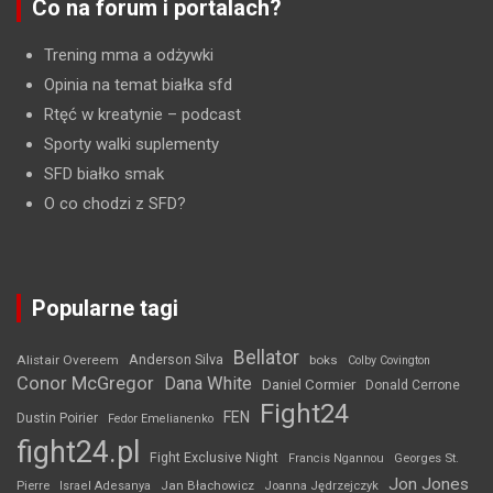
Co na forum i portalach?
Trening mma a odżywki
Opinia na temat białka sfd
Rtęć w kreatynie
– podcast
Sporty walki suplementy
SFD białko smak
O co chodzi z SFD?
Popularne tagi
Bellator
Anderson Silva
Alistair Overeem
boks
Colby Covington
Conor McGregor
Dana White
Daniel Cormier
Donald Cerrone
Fight24
FEN
Dustin Poirier
Fedor Emelianenko
fight24.pl
Fight Exclusive Night
Francis Ngannou
Georges St.
Jon Jones
Jan Błachowicz
Pierre
Israel Adesanya
Joanna Jędrzejczyk