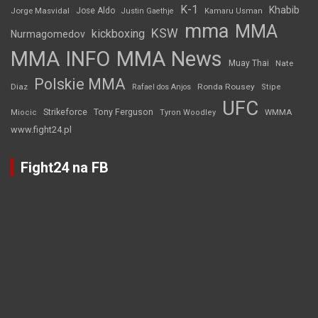
K-1
Khabib
Jorge Masvidal
Jose Aldo
Justin Gaethje
Kamaru Usman
mma
MMA
KSW
kickboxing
Nurmagomedov
MMA INFO
MMA News
Muay Thai
Nate
Polskie MMA
Diaz
Ronda Rousey
Rafael dos Anjos
Stipe
UFC
Strikeforce
Tony Ferguson
WMMA
Miocic
Tyron Woodley
www.fight24.pl
Fight24 na FB