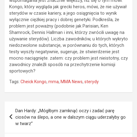
wspomagania jest znacznie większy, niż się o tym mówi.
Kongo, który wygląda jak grecki heros, mówi, że nie używał
sterydów w czasie kariery, a jego osiągnięcia to wynik
wyłącznie ciężkiej pracy i dobrej genetyki. Podkreśla, że
problem jest poważny (podobnie jak Parisian, Ken
Shamrock, Dennis Hallman i inni, którzy zwrócili uwagę na
używanie sterydów). Liczba zawodników, u których wykryto
niedozwolone substancje, w porównaniu do tych, których
testy wyszły negatywnie, sugeruje, że stwierdzenie jest
mocno naciągnięte. zatem: czy problem jest nieistotny, czy
zawodnicy znaleźli sposób na przechytrzenie komisji
sportowych?
Tags:
Cheick Kongo
,
mma
,
MMA News
,
sterydy
Nawigacja
Dan Hardy: „Mógłbym zamknąć oczy i zadać parę
wpisu
ciosów na ślepo, a one w dalszym ciągu uderzałyby go
w twarz”