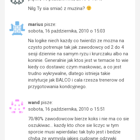
Nilg Ty sia smiać z muzina?
marius
pisze:
sobota, 16 października, 2010 o 15:03
Na logike niech kazdy co twierdzi ze mozna na
czysto potrenuje tak jak zawodowcy od 2 do 4
sesji dziennie na samym ryzu i krurczaku albo na
koninie. Generalnie jak ktos jest w temacie to wie
kiedy co dostawic czym maskowac, a co jest
trudno wykrywalne, dlatego istnieja takie
instytucje jak BALCO i cala rzesza trenerow od
przygotowania kondcyjnego.
wand
pisze:
sobota, 16 października, 2010 o 15:51
70/80% zawodowcow bierze koks i nie ma co sie
oszukiwac… kazdy kto chce sie liczyc w tym
sporcie musi wpierdalac tak bylo jest i bedzie
chyba ze wymysla jakies cudowne odzywki