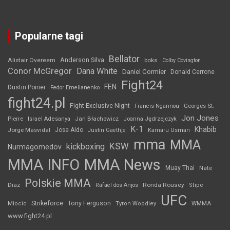
Popularne tagi
Bellator
Anderson Silva
Alistair Overeem
boks
Colby Covington
Conor McGregor
Dana White
Daniel Cormier
Donald Cerrone
Fight24
FEN
Dustin Poirier
Fedor Emelianenko
fight24.pl
Fight Exclusive Night
Francis Ngannou
Georges St.
Jon Jones
Jan Błachowicz
Pierre
Israel Adesanya
Joanna Jędrzejczyk
K-1
Khabib
Jorge Masvidal
Jose Aldo
Justin Gaethje
Kamaru Usman
mma
MMA
KSW
kickboxing
Nurmagomedov
MMA INFO
MMA News
Muay Thai
Nate
Polskie MMA
Diaz
Ronda Rousey
Rafael dos Anjos
Stipe
UFC
Strikeforce
Tony Ferguson
WMMA
Miocic
Tyron Woodley
www.fight24.pl