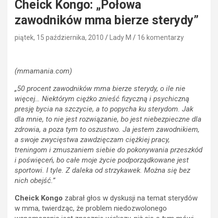
Cheick Kongo: „Połowa
zawodników mma bierze sterydy”
piątek, 15 października, 2010
Lady M
16 komentarzy
(mmamania.com)
„50 procent zawodników mma bierze sterydy, o ile nie
więcej… Niektórym ciężko znieść fizyczną i psychiczną
presję bycia na szczycie, a to popycha ku sterydom. Jak
dla mnie, to nie jest rozwiązanie, bo jest niebezpieczne dla
zdrowia, a poza tym to oszustwo. Ja jestem zawodnikiem,
a swoje zwycięstwa zawdzięczam ciężkiej pracy,
treningom i zmuszaniem siebie do pokonywania przeszkód
i poświęceń, bo całe moje życie podporządkowane jest
sportowi. I tyle. Z daleka od strzykawek. Można się bez
nich obejść.”
Cheick Kongo
zabrał głos w dyskusji na temat sterydów
w mma, twierdząc, że problem niedozwolonego