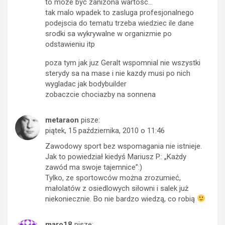
to moze byc zanizona wartosc…
tak malo wpadek to zasluga profesjonalnego
podejscia do tematu trzeba wiedziec ile dane
srodki sa wykrywalne w organizmie po
odstawieniu itp
poza tym jak juz Geralt wspomnial nie wszystki
sterydy sa na mase i nie kazdy musi po nich
wygladac jak bodybuilder
zobaczcie chociazby na sonnena
metaraon
pisze:
piątek, 15 października, 2010 o 11:46
Zawodowy sport bez wspomagania nie istnieje.
Jak to powiedział kiedyś Mariusz P.: „Każdy
zawód ma swoje tajemnice”:)
Tylko, ze sportowców można zrozumieć,
małolatów z osiedlowych siłowni i salek już
niekoniecznie. Bo nie bardzo wiedzą, co robią
maro18
pisze: