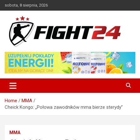
Skip
sobota, 8 sierpnia, 2026
to
content
Polski serwis informacyjny MMA i K-1
FIGHT24.PL – MMA i K-1, UFC
Home
MMA
Cheick Kongo: „Połowa zawodników mma bierze sterydy”
MMA