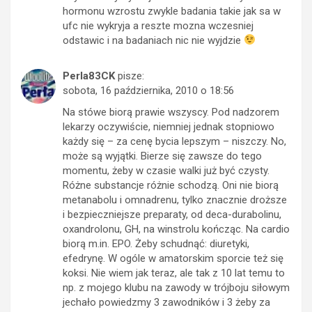
hormonu wzrostu zwykle badania takie jak sa w
ufc nie wykryja a reszte mozna wczesniej
odstawic i na badaniach nic nie wyjdzie
Perla83CK
pisze:
sobota, 16 października, 2010 o 18:56
Na stówe biorą prawie wszyscy. Pod nadzorem
lekarzy oczywiście, niemniej jednak stopniowo
każdy się – za cenę bycia lepszym – niszczy. No,
może są wyjątki. Bierze się zawsze do tego
momentu, żeby w czasie walki już być czysty.
Różne substancje różnie schodzą. Oni nie biorą
metanabolu i omnadrenu, tylko znacznie droższe
i bezpieczniejsze preparaty, od deca-durabolinu,
oxandrolonu, GH, na winstrolu kończąc. Na cardio
biorą m.in. EPO. Żeby schudnąć: diuretyki,
efedrynę. W ogóle w amatorskim sporcie też się
koksi. Nie wiem jak teraz, ale tak z 10 lat temu to
np. z mojego klubu na zawody w trójboju siłowym
jechało powiedzmy 3 zawodników i 3 żeby za