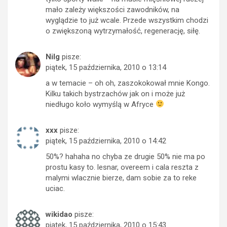
mało zależy większości zawodników, na
wyglądzie to już wcale. Przede wszystkim chodzi
o zwiększoną wytrzymałość, regenerację, siłę.
Nilg
pisze:
piątek, 15 października, 2010 o 13:14
a w temacie – oh oh, zaszokokował mnie Kongo.
Kilku takich bystrzachów jak on i może już
niedługo koło wymyślą w Afryce
xxx
pisze:
piątek, 15 października, 2010 o 14:42
50%? hahaha no chyba ze drugie 50% nie ma po
prostu kasy to. lesnar, overeem i cala reszta z
malymi wlacznie bierze, dam sobie za to reke
uciac.
wikidao
pisze:
piątek, 15 października, 2010 o 15:43