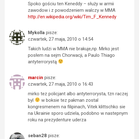
Spoko gościu ten Keneddy – służy w armii
zawodow i z powodzeniem walczy w MMA
http://en.wikipedia.org/wiki/Tim_F_Kennedy
Mykolla
pisze:
czwartek, 27 maja, 2010 o 14:54
Takich ludzi w MMA nie brakuje,np. Mirko jest
posłem na sejm Chorwacji, a Paulo Thiago
antyterrorystą
marcin
pisze:
czwartek, 27 maja, 2010 o 16:43
mirko tez policjant albo antyterrorysta, tzn raczej
byl
w boksie tez pakman zostal
kongresmenem na filipinach, Vitek klittschko sie
na Ukrainie sporo udziela, podobno w nastepnym
roku na prezydenture uderza
seban28
pisze: