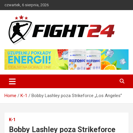
Skip
czwartek, 6 sierpnia, 2026
to
content
Polski serwis informacyjny MMA i K-1
FIGHT24.PL – MMA i K-1, UFC
Home
K-1
Bobby Lashley poza Strikeforce „Los Angeles”
K-1
Bobby Lashley poza Strikeforce