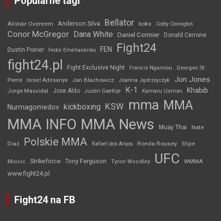
Popularne tagi
Bellator
Anderson Silva
Alistair Overeem
boks
Colby Covington
Conor McGregor
Dana White
Daniel Cormier
Donald Cerrone
Fight24
FEN
Dustin Poirier
Fedor Emelianenko
fight24.pl
Fight Exclusive Night
Francis Ngannou
Georges St.
Jon Jones
Jan Błachowicz
Pierre
Israel Adesanya
Joanna Jędrzejczyk
K-1
Khabib
Jorge Masvidal
Jose Aldo
Justin Gaethje
Kamaru Usman
mma
MMA
KSW
kickboxing
Nurmagomedov
MMA INFO
MMA News
Muay Thai
Nate
Polskie MMA
Diaz
Ronda Rousey
Rafael dos Anjos
Stipe
UFC
Strikeforce
Tony Ferguson
WMMA
Miocic
Tyron Woodley
www.fight24.pl
Fight24 na FB