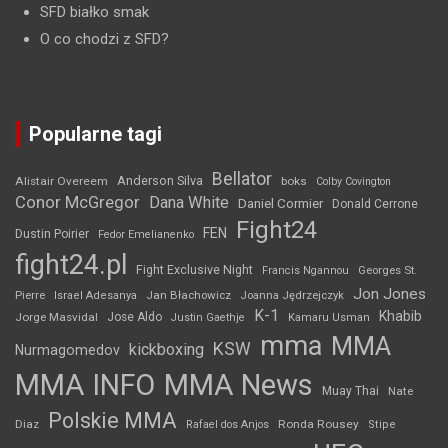
SFD białko smak
O co chodzi z SFD?
Popularne tagi
Bellator
Anderson Silva
Alistair Overeem
boks
Colby Covington
Conor McGregor
Dana White
Daniel Cormier
Donald Cerrone
Fight24
FEN
Dustin Poirier
Fedor Emelianenko
fight24.pl
Fight Exclusive Night
Francis Ngannou
Georges St.
Jon Jones
Jan Błachowicz
Pierre
Israel Adesanya
Joanna Jędrzejczyk
K-1
Khabib
Jorge Masvidal
Jose Aldo
Justin Gaethje
Kamaru Usman
mma
MMA
KSW
kickboxing
Nurmagomedov
MMA INFO
MMA News
Muay Thai
Nate
Polskie MMA
Diaz
Ronda Rousey
Rafael dos Anjos
Stipe