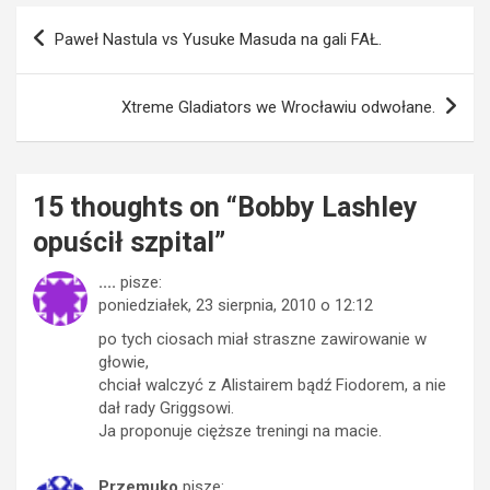
Nawigacja
Paweł Nastula vs Yusuke Masuda na gali FAŁ.
wpisu
Xtreme Gladiators we Wrocławiu odwołane.
15 thoughts on “
Bobby Lashley
opuścił szpital
”
....
pisze:
poniedziałek, 23 sierpnia, 2010 o 12:12
po tych ciosach miał straszne zawirowanie w
głowie,
chciał walczyć z Alistairem bądź Fiodorem, a nie
dał rady Griggsowi.
Ja proponuje cięższe treningi na macie.
Przemuko
pisze: