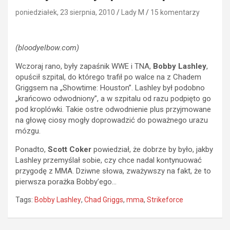
poniedziałek, 23 sierpnia, 2010
Lady M
15 komentarzy
(bloodyelbow.com)
Wczoraj rano, były zapaśnik WWE i TNA,
Bobby Lashley
,
opuścił szpital, do którego trafił po walce na z Chadem
Griggsem na „Showtime: Houston”. Lashley był podobno
„krańcowo odwodniony”, a w szpitalu od razu podpięto go
pod kroplówki. Takie ostre odwodnienie plus przyjmowane
na głowę ciosy mogły doprowadzić do poważnego urazu
mózgu.
Ponadto,
Scott Coker
powiedział, że dobrze by było, jakby
Lashley przemyślał sobie, czy chce nadal kontynuować
przygodę z MMA. Dziwne słowa, zważywszy na fakt, że to
pierwsza porażka Bobby’ego…
Tags:
Bobby Lashley
,
Chad Griggs
,
mma
,
Strikeforce