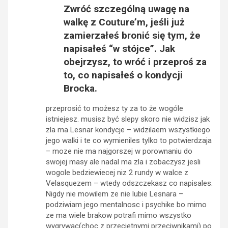
Zwróć szczególną uwagę na
walkę z Couture’m, jeśli już
zamierzałeś bronić się tym, że
napisałeś “w stójce”. Jak
obejrzysz, to wróć i przeproś za
to, co napisałeś o kondycji
Brocka.
przeprosić to możesz ty za to że wogóle
istniejesz. musisz być slepy skoro nie widzisz jak
zla ma Lesnar kondycje – widzilaem wszystkiego
jego walki i te co wymieniles tylko to potwierdzaja
– moze nie ma najgorszej w porownaniu do
swojej masy ale nadal ma zla i zobaczysz jesli
wogole bedziewiecej niz 2 rundy w walce z
Velasquezem – wtedy odszczekasz co napisales.
Nigdy nie mowilem ze nie lubie Lesnara –
podziwiam jego mentalnosc i psychike bo mimo
ze ma wiele brakow potrafi mimo wszystko
wygrywac(choc z przecietnymi przeciwnikami) po