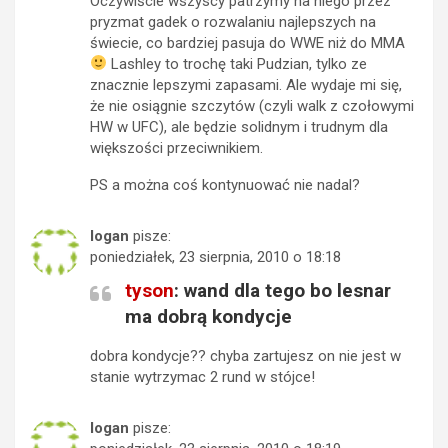
Oczywiście wszyscy patrzymy na niego przez
pryzmat gadek o rozwalaniu najlepszych na
świecie, co bardziej pasuja do WWE niż do MMA
Lashley to trochę taki Pudzian, tylko ze
znacznie lepszymi zapasami. Ale wydaje mi się,
że nie osiągnie szczytów (czyli walk z czołowymi
HW w UFC), ale będzie solidnym i trudnym dla
większości przeciwnikiem.
PS a można coś kontynuować nie nadal?
logan
pisze:
poniedziałek, 23 sierpnia, 2010 o 18:18
tyson
: wand dla tego bo lesnar
ma dobrą kondycje
dobra kondycje?? chyba zartujesz on nie jest w
stanie wytrzymac 2 rund w stójce!
logan
pisze: