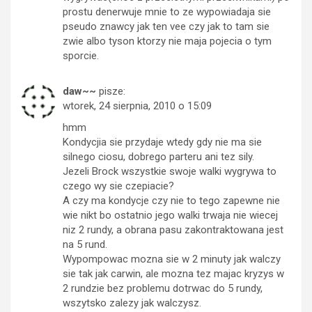
prostu denerwuje mnie to ze wypowiadaja sie
pseudo znawcy jak ten vee czy jak to tam sie
zwie albo tyson ktorzy nie maja pojecia o tym
sporcie.
daw~~
pisze:
wtorek, 24 sierpnia, 2010 o 15:09
hmm
Kondycjia sie przydaje wtedy gdy nie ma sie
silnego ciosu, dobrego parteru ani tez sily.
Jezeli Brock wszystkie swoje walki wygrywa to
czego wy sie czepiacie?
A czy ma kondycje czy nie to tego zapewne nie
wie nikt bo ostatnio jego walki trwaja nie wiecej
niz 2 rundy, a obrana pasu zakontraktowana jest
na 5 rund.
Wypompowac mozna sie w 2 minuty jak walczy
sie tak jak carwin, ale mozna tez majac kryzys w
2 rundzie bez problemu dotrwac do 5 rundy,
wszytsko zalezy jak walczysz.