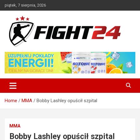
Skip
piątek, 7 sierpnia, 2026
to
content
Polski serwis informacyjny MMA i K-1
FIGHT24.PL – MMA i K-1, UFC
Home
MMA
Bobby Lashley opuścił szpital
MMA
Bobby Lashley opuścił szpital