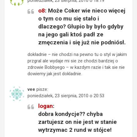
poniedziałek, 23 sierpnia, 2010 o 18:19
o8
: Może Coker wie nieco więcej
o tym co mu się stało i
dlaczego? Głupio by było gdyby
na jego gali ktoś padł ze
zmęczenia i się już nie podniósł.
dokładnie – nie chodzi na pewno tu o styl w jakim
przgral ale wydaje mi sie ze chodzi bardziej o
zdrowie Bobbyego – w kazdym razie i tak sie nie
dowiemy jak jest dokladnie.
vee
pisze:
poniedziałek, 23 sierpnia, 2010 o 20:53
logan
:
dobra kondycje?? chyba
zartujesz on nie jest w stanie
wytrzymac 2 rund w stójce!