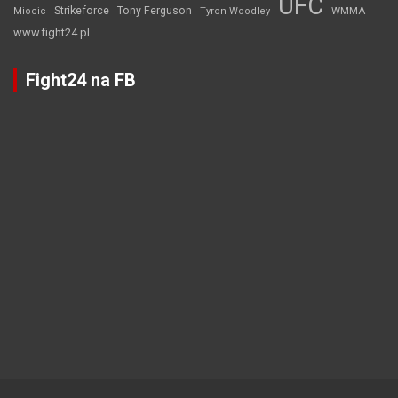
UFC
Strikeforce
Tony Ferguson
WMMA
Miocic
Tyron Woodley
www.fight24.pl
Fight24 na FB