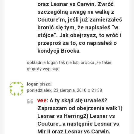
oraz Lesnar vs Carwin. Zwróć
szczególną uwagę na walkę z
Couture’m, jeśli już zamierzałeś
bronić się tym, że napisałeś “w
stójce”. Jak obejrzysz, to wróć i
przeproś za to, co napisałeś o
kondycji Brocka.
dokładnie logan tak nie lubi brocka ,że takie
głupoty wypisuje
logan
pisze:
poniedziałek, 23 sierpnia, 2010 o 21:38
vee
: A ty skąd się urwałeś?
Zapraszam od obejrzenia walk1)
Lesnar vs Herring2) Lesnar vs
Couture…a następnie Lesnar vs
Mir II oraz Lesnar vs Carwin.