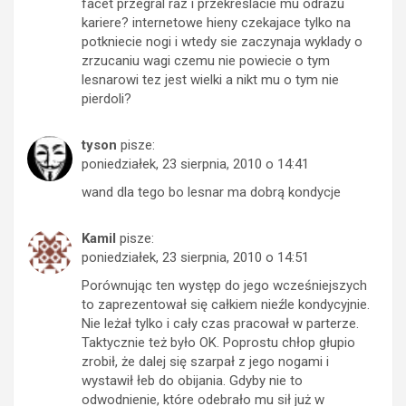
facet przegral raz i przekreslacie mu odrazu
kariere? internetowe hieny czekajace tylko na
potkniecie nogi i wtedy sie zaczynaja wyklady o
zrzucaniu wagi czemu nie powiecie o tym
lesnarowi tez jest wielki a nikt mu o tym nie
pierdoli?
tyson
pisze:
poniedziałek, 23 sierpnia, 2010 o 14:41
wand dla tego bo lesnar ma dobrą kondycje
Kamil
pisze:
poniedziałek, 23 sierpnia, 2010 o 14:51
Porównując ten występ do jego wcześniejszych
to zaprezentował się całkiem nieźle kondycyjnie.
Nie leżał tylko i cały czas pracował w parterze.
Taktycznie też było OK. Poprostu chłop głupio
zrobił, że dalej się szarpał z jego nogami i
wystawił łeb do obijania. Gdyby nie to
odwodnienie, które odebrało mu sił już w