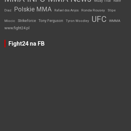
Muay Thai
Nate
Polskie MMA
Diaz
Ronda Rousey
Rafael dos Anjos
Stipe
UFC
Strikeforce
Tony Ferguson
WMMA
Miocic
Tyron Woodley
www.fight24.pl
Fight24 na FB