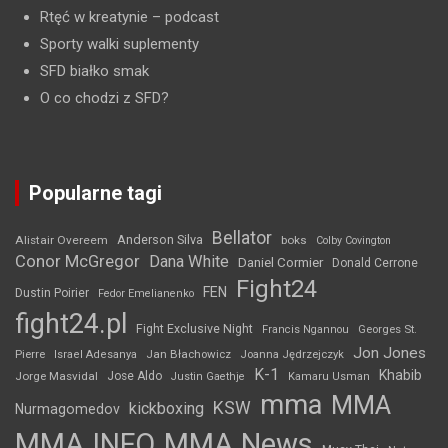
Rtęć w kreatynie
– podcast
Sporty walki suplementy
SFD białko smak
O co chodzi z SFD?
Popularne tagi
Bellator
Anderson Silva
Alistair Overeem
boks
Colby Covington
Conor McGregor
Dana White
Daniel Cormier
Donald Cerrone
Fight24
FEN
Dustin Poirier
Fedor Emelianenko
fight24.pl
Fight Exclusive Night
Francis Ngannou
Georges St.
Jon Jones
Jan Błachowicz
Pierre
Israel Adesanya
Joanna Jędrzejczyk
K-1
Khabib
Jorge Masvidal
Jose Aldo
Justin Gaethje
Kamaru Usman
mma
MMA
KSW
kickboxing
Nurmagomedov
MMA INFO
MMA News