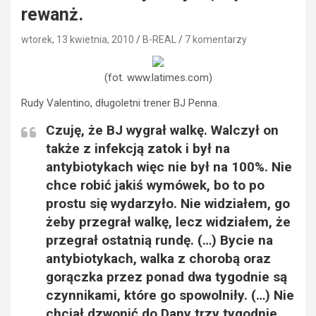
rewanż.
wtorek, 13 kwietnia, 2010
B-REAL
7 komentarzy
(fot. www.latimes.com)
Rudy Valentino, długoletni trener BJ Penna.
Czuję, że BJ wygrał walkę. Walczył on
także z infekcją zatok i był na
antybiotykach więc nie był na 100%. Nie
chce robić jakiś wymówek, bo to po
prostu się wydarzyło. Nie widziałem, go
żeby przegrał walkę, lecz widziałem, że
przegrał ostatnią rundę. (…) Bycie na
antybiotykach, walka z chorobą oraz
gorączka przez ponad dwa tygodnie są
czynnikami, które go spowolniły. (…) Nie
chciał dzwonić do Dany trzy tygodnie