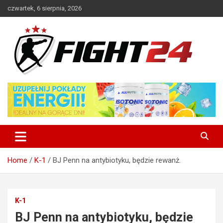
Skip
czwartek, 6 sierpnia, 2026
to
content
Polski serwis informacyjny MMA i K-1
FIGHT24.PL – MMA i K-1, UFC
Home
K-1
BJ Penn na antybiotyku, będzie rewanż.
K-1
BJ Penn na antybiotyku, będzie