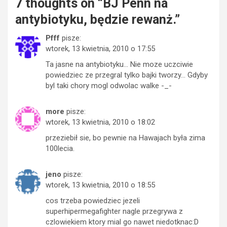
7 thoughts on “
BJ Penn na
antybiotyku, będzie rewanż.
”
Pfff
pisze:
wtorek, 13 kwietnia, 2010 o 17:55
Ta jasne na antybiotyku… Nie moze uczciwie
powiedziec ze przegral tylko bajki tworzy… Gdyby
byl taki chory mogl odwolac walke -_-
more
pisze:
wtorek, 13 kwietnia, 2010 o 18:02
przeziebił sie, bo pewnie na Hawajach była zima
100lecia.
jeno
pisze:
wtorek, 13 kwietnia, 2010 o 18:55
cos trzeba powiedziec jezeli
superhipermegafighter nagle przegrywa z
czlowiekiem ktory mial go nawet niedotknac:D