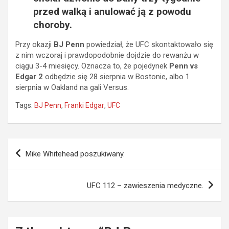
przed walką i anulować ją z powodu
choroby.
Przy okazji
BJ Penn
powiedział, że UFC skontaktowało się
z nim wczoraj i prawdopodobnie dojdzie do rewanżu w
ciągu 3-4 miesięcy. Oznacza to, że pojedynek
Penn vs
Edgar 2
odbędzie się 28 sierpnia w Bostonie, albo 1
sierpnia w Oakland na gali Versus.
Tags:
BJ Penn
,
Franki Edgar
,
UFC
Nawigacja
Mike Whitehead poszukiwany.
wpisu
UFC 112 – zawieszenia medyczne.