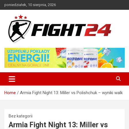
Skip
poniedziałek, 10 sierpnia, 2026
to
content
Polski serwis informacyjny MMA i K-1
FIGHT24.PL – MMA i K-1, UFC
Home
Armia Fight Night 13: Miller vs Polishchuk – wyniki walk
Bez kategorii
Armia Fight Night 13: Miller vs