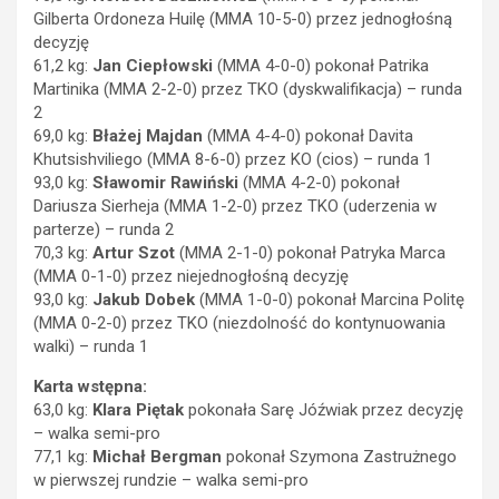
Gilberta Ordoneza Huilę (MMA 10-5-0) przez jednogłośną
decyzję
61,2 kg:
Jan Ciepłowski
(MMA 4-0-0) pokonał Patrika
Martinika (MMA 2-2-0) przez TKO (dyskwalifikacja) – runda
2
69,0 kg:
Błażej Majdan
(MMA 4-4-0) pokonał Davita
Khutsishviliego (MMA 8-6-0) przez KO (cios) – runda 1
93,0 kg:
Sławomir Rawiński
(MMA 4-2-0) pokonał
Dariusza Sierheja (MMA 1-2-0) przez TKO (uderzenia w
parterze) – runda 2
70,3 kg:
Artur Szot
(MMA 2-1-0) pokonał Patryka Marca
(MMA 0-1-0) przez niejednogłośną decyzję
93,0 kg:
Jakub Dobek
(MMA 1-0-0) pokonał Marcina Politę
(MMA 0-2-0) przez TKO (niezdolność do kontynuowania
walki) – runda 1
Karta wstępna:
63,0 kg:
Klara Piętak
pokonała Sarę Jóźwiak przez decyzję
– walka semi-pro
77,1 kg:
Michał Bergman
pokonał Szymona Zastrużnego
w pierwszej rundzie – walka semi-pro