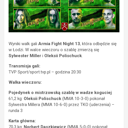
Wyniki walk gali
Armia Fight Night 13
, która odbędzie się
w Łodzi. W walce wieczoru o szablę zmierzą się
Sylwester Miller
i
Oleksii Polischuck
.
Transmisja gali:
TVP Sport/sport.tvp.pl – godzina 20:30
Walka wieczoru:
Pojedynek o mistrzowską szablę w wadze koguciej
61,2 kg:
Oleksii Polischuck
(MMA 10-3-0) pokonał
Sylwestra Millera (MMA 10-6-0) przez TKO (uderzenia) –
runda 3
Karta główna:
70,3 kg:
Norbert Daszkiewicz
(MMA 5-0-0) pokonał