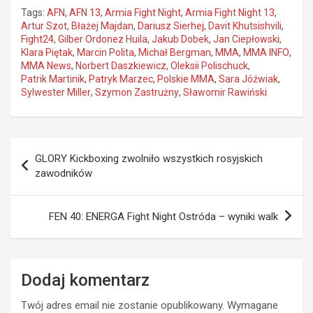
Tags:
AFN
,
AFN 13
,
Armia Fight Night
,
Armia Fight Night 13
,
Artur Szot
,
Błażej Majdan
,
Dariusz Sierhej
,
Davit Khutsishvili
,
Fight24
,
Gilber Ordonez Huila
,
Jakub Dobek
,
Jan Ciepłowski
,
Klara Piętak
,
Marcin Polita
,
Michał Bergman
,
MMA
,
MMA INFO
,
MMA News
,
Norbert Daszkiewicz
,
Oleksii Polischuck
,
Patrik Martinik
,
Patryk Marzec
,
Polskie MMA
,
Sara Jóźwiak
,
Sylwester Miller
,
Szymon Zastrużny
,
Sławomir Rawiński
Nawigacja
GLORY Kickboxing zwolniło wszystkich rosyjskich
wpisu
zawodników
FEN 40: ENERGA Fight Night Ostróda – wyniki walk
Dodaj komentarz
Twój adres email nie zostanie opublikowany.
Wymagane