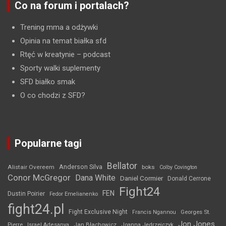
Co na forum i portalach?
Trening mma a odżywki
Opinia na temat białka sfd
Rtęć w kreatynie
– podcast
Sporty walki suplementy
SFD białko smak
O co chodzi z SFD?
Popularne tagi
Bellator
Anderson Silva
Alistair Overeem
boks
Colby Covington
Conor McGregor
Dana White
Daniel Cormier
Donald Cerrone
Fight24
FEN
Dustin Poirier
Fedor Emelianenko
fight24.pl
Fight Exclusive Night
Francis Ngannou
Georges St.
Jon Jones
Jan Błachowicz
Pierre
Israel Adesanya
Joanna Jędrzejczyk