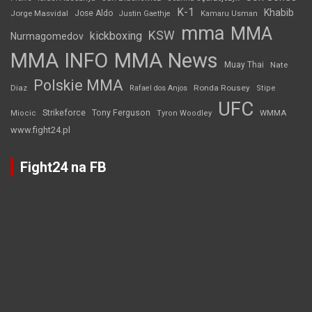
K-1
Khabib
Jorge Masvidal
Jose Aldo
Justin Gaethje
Kamaru Usman
mma
MMA
KSW
kickboxing
Nurmagomedov
MMA INFO
MMA News
Muay Thai
Nate
Polskie MMA
Diaz
Ronda Rousey
Rafael dos Anjos
Stipe
UFC
Strikeforce
Tony Ferguson
WMMA
Miocic
Tyron Woodley
www.fight24.pl
Fight24 na FB