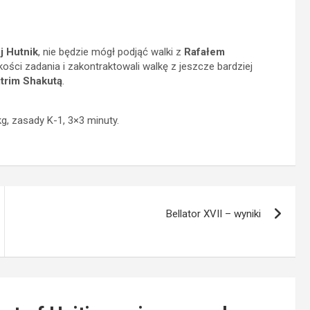
j Hutnik
, nie będzie mógł podjąć walki z
Rafałem
kości zadania i zakontraktowali walkę z jeszcze bardziej
trim Shakutą
.
g, zasady K-1, 3×3 minuty.
Bellator XVII – wyniki