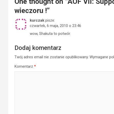
One thought on “
AOF VII: Suppo
wieczoru !
”
kurczak
pisze:
czwartek, 6 maja, 2010 o 23:46
wow, Shakuta to potwór.
Dodaj komentarz
Twój adres email nie zostanie opublikowany.
Wymagane pol
Komentarz
*