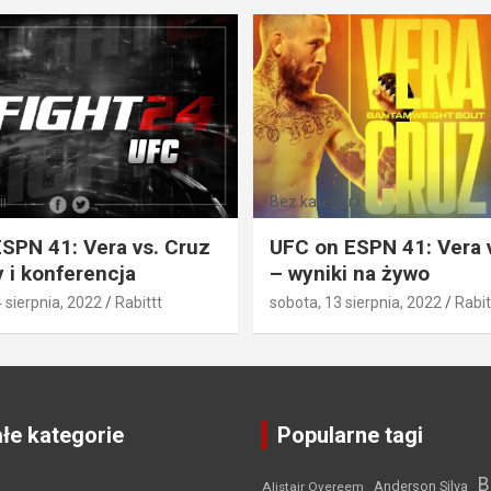
i
Bez kategorii
SPN 41: Vera vs. Cruz
UFC on ESPN 41: Vera 
 i konferencja
– wyniki na żywo
4 sierpnia, 2022
Rabittt
sobota, 13 sierpnia, 2022
Rabit
łe kategorie
Popularne tagi
B
Anderson Silva
Alistair Overeem