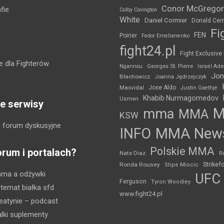
Conor McGregor
fie
Colby Covington
White
Daniel Cormier
Donald Cer
Fi
FEN
Poirier
Fedor Emelianenko
fight24.pl
Fight Exclusive
 dla Fighterów
Ngannou
Georges St. Pierre
Israel Ad
Jon
Błachowicz
Joanna Jędrzejczyk
Masvidal
Jose Aldo
Justin Gaethje
Khabib Nurmagomedov
Usman
e serwisy
mma
MMA
KSW
 forum dyskusyjne
INFO
MMA New
Polskie MMA
orum i portalach?
Nate Diaz
R
Strikef
Ronda Rousey
Stipe Miocic
mma a odżywki
UFC
Ferguson
Tyron Woodley
 temat białka sfd
www.fight24.pl
eatynie
– podcast
lki suplementy