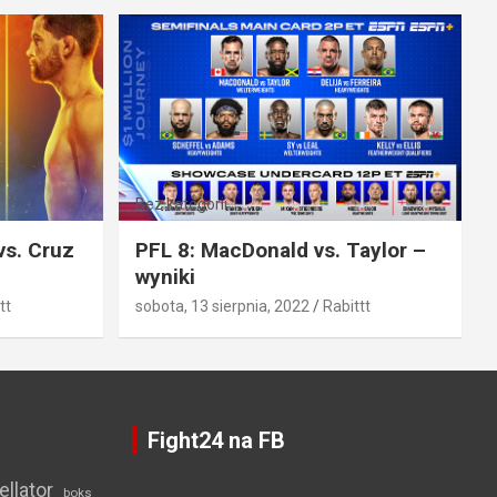
Bez kategorii
vs. Cruz
PFL 8: MacDonald vs. Taylor –
wyniki
tt
sobota, 13 sierpnia, 2022
Rabittt
Fight24 na FB
ellator
boks