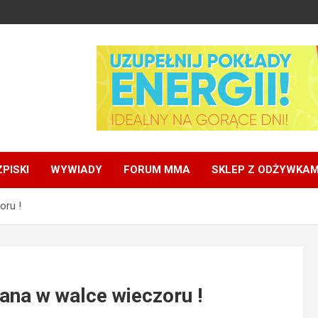
PISKI
WYWIADY
FORUM MMA
SKLEP Z ODŻYWKAM
oru !
iana w walce wieczoru !