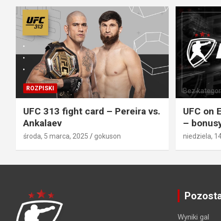
ROZPISKI
Bez kategori
UFC 313 fight card – Pereira vs.
UFC on E
Ankalaev
– bonusy
środa, 5 marca, 2025
gokuson
niedziela, 1
Pozosta
Wyniki gal