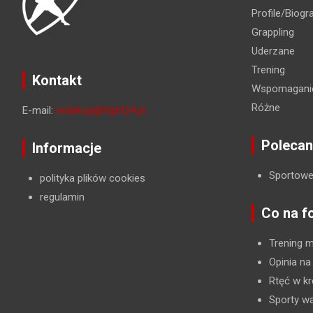
Profile/Biogra
Grappling
Uderzane
Trening
Kontakt
Wspomaganie
Różne
E-mail:
redakcja@fight24.pl
Polecan
Informacje
Sportowe
polityka plików cookies
regulamin
Co na f
Trening 
Opinia na
Rtęć w kr
Sporty wa