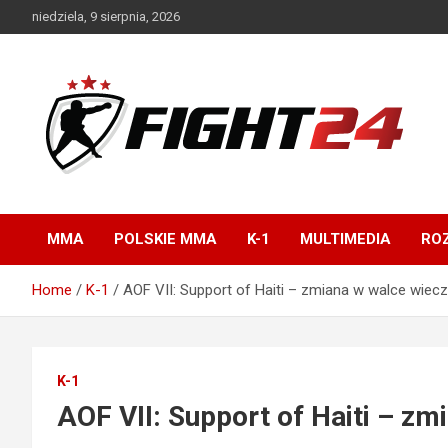
Skip
niedziela, 9 sierpnia, 2026
to
content
Polski serwis informacyjny MMA i K-1
FIGHT24.PL – MMA i
K-1, UFC
MMA
POLSKIE MMA
K-1
MULTIMEDIA
ROZ
Home
K-1
AOF VII: Support of Haiti – zmiana w walce wiecz
K-1
AOF VII: Support of Haiti – zm