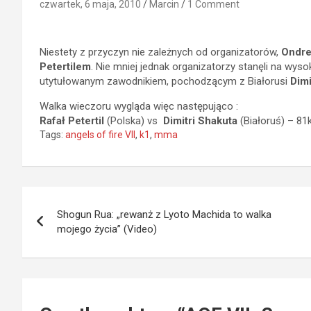
czwartek, 6 maja, 2010
Marcin
1 Comment
Niestety z przyczyn nie zależnych od organizatorów,
Ondre
Petertilem
. Nie mniej jednak organizatorzy stanęli na wyso
utytułowanym zawodnikiem, pochodzącym z Białorusi
Dimi
Walka wieczoru wygląda więc następująco :
Rafał Petertil
(Polska) vs
Dimitri Shakuta
(Białoruś) – 81k
Tags:
angels of fire VII
,
k1
,
mma
Nawigacja
Shogun Rua: „rewanż z Lyoto Machida to walka
wpisu
mojego życia” (Video)