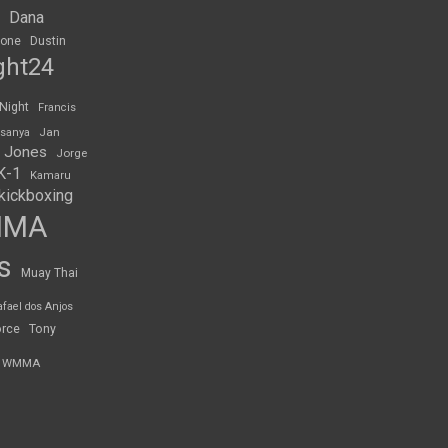
Dana
rone
Dustin
ght24
 Night
Francis
Jan
esanya
 Jones
Jorge
K-1
Kamaru
kickboxing
MMA
s
Muay Thai
afael dos Anjos
orce
Tony
WMMA