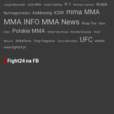
K-1
Khabib
Jorge Masvidal
Jose Aldo
Justin Gaethje
Kamaru Usman
mma
MMA
KSW
kickboxing
Nurmagomedov
MMA INFO
MMA News
Muay Thai
Nate
Polskie MMA
Diaz
Ronda Rousey
Rafael dos Anjos
Stipe
UFC
Strikeforce
Tony Ferguson
WMMA
Miocic
Tyron Woodley
www.fight24.pl
Fight24 na FB