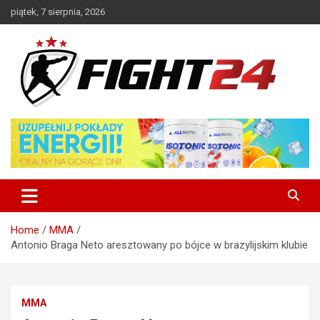
Skip
piątek, 7 sierpnia, 2026
to
content
Polski serwis informacyjny MMA i K-1
FIGHT24.PL – MMA i K-1, UFC
Home
MMA
Antonio Braga Neto aresztowany po bójce w brazylijskim klubie
MMA