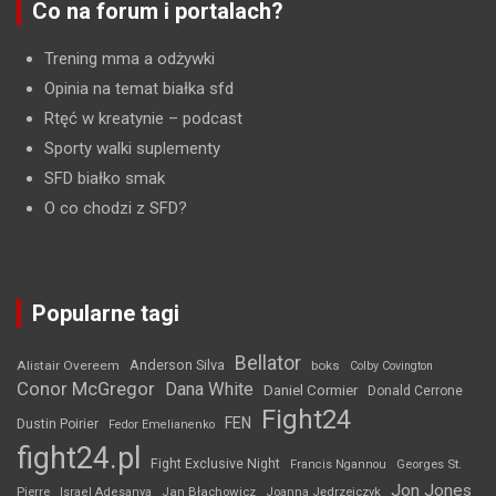
Co na forum i portalach?
Trening mma a odżywki
Opinia na temat białka sfd
Rtęć w kreatynie
– podcast
Sporty walki suplementy
SFD białko smak
O co chodzi z SFD?
Popularne tagi
Bellator
Anderson Silva
Alistair Overeem
boks
Colby Covington
Conor McGregor
Dana White
Daniel Cormier
Donald Cerrone
Fight24
FEN
Dustin Poirier
Fedor Emelianenko
fight24.pl
Fight Exclusive Night
Francis Ngannou
Georges St.
Jon Jones
Jan Błachowicz
Pierre
Israel Adesanya
Joanna Jędrzejczyk