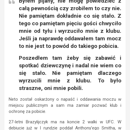
Byłem pijany, nie mogę powiedzieć z
całą pewnością czy zrobiłem to czy nie.
Nie pamiętam dokładnie co się stało. Z
tego co pamiętam pięciu gości chwyciło
mnie od tyłu i wyrzuciło mnie z klubu.
Jeśli ja naprawdę oddawałem tam mocz
to nie jest to powód do takiego pobicia.
Poszedłem tam żeby się zabawić i
spotkać dziewczynę i nadal nie wiem co
się stało. Nie pamiętam dlaczego
wyrzucili mnie z klubu. To było
straszne, oni mnie pobili.
Neto został oskarżony o napaść i oddawania moczu w
miejscu publicznym a sam ma zamiar pozwać klub i
ochronę za pobicie.
27-letni Brazylijczyk ma na koncie 2 walki w UFC. W
debiucie już w I rundzie poddał Anthony’ego Smitha, w