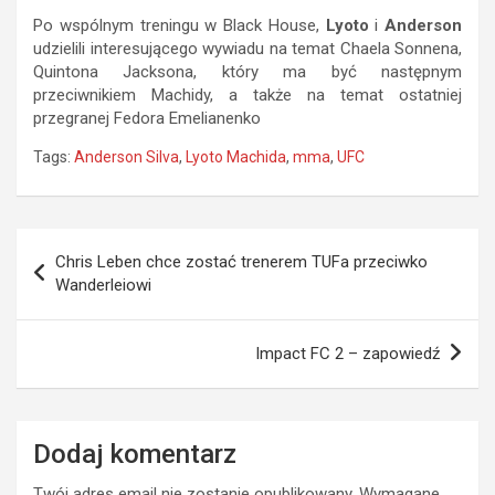
Po wspólnym treningu w Black House,
Lyoto
i
Anderson
udzielili interesującego wywiadu na temat Chaela Sonnena,
Quintona Jacksona, który ma być następnym
przeciwnikiem Machidy, a także na temat ostatniej
przegranej Fedora Emelianenko
Tags:
Anderson Silva
,
Lyoto Machida
,
mma
,
UFC
Nawigacja
Chris Leben chce zostać trenerem TUFa przeciwko
wpisu
Wanderleiowi
Impact FC 2 – zapowiedź
Dodaj komentarz
Twój adres email nie zostanie opublikowany.
Wymagane