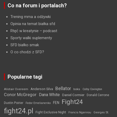
Co na forum i portalach?
Trening mma a odżywki
Opinia na temat białka sfd
Rtęć w kreatynie
– podcast
Sporty walki suplementy
SFD białko smak
O co chodzi z SFD?
Popularne tagi
Bellator
Anderson Silva
Alistair Overeem
boks
Colby Covington
Conor McGregor
Dana White
Daniel Cormier
Donald Cerrone
Fight24
FEN
Dustin Poirier
Fedor Emelianenko
fight24.pl
Fight Exclusive Night
Francis Ngannou
Georges St.