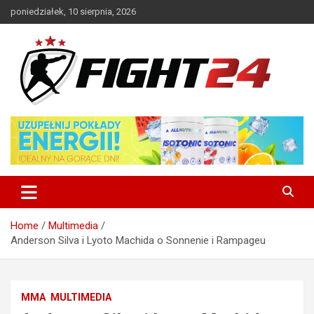
Skip
poniedziałek, 10 sierpnia, 2026
to
content
Polski serwis informacyjny MMA i K-1
FIGHT24.PL – MMA i K-1, UFC
Home
Multimedia
Anderson Silva i Lyoto Machida o Sonnenie i Rampageu
MMA
MULTIMEDIA