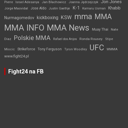
Jon Jones
Jan Błachowicz
Pierre
Israel Adesanya
Joanna Jędrzejczyk
K-1
Khabib
Jorge Masvidal
Jose Aldo
Justin Gaethje
Kamaru Usman
mma
MMA
KSW
kickboxing
Nurmagomedov
MMA INFO
MMA News
Muay Thai
Nate
Polskie MMA
Diaz
Ronda Rousey
Rafael dos Anjos
Stipe
UFC
Strikeforce
Tony Ferguson
WMMA
Miocic
Tyron Woodley
www.fight24.pl
Fight24 na FB