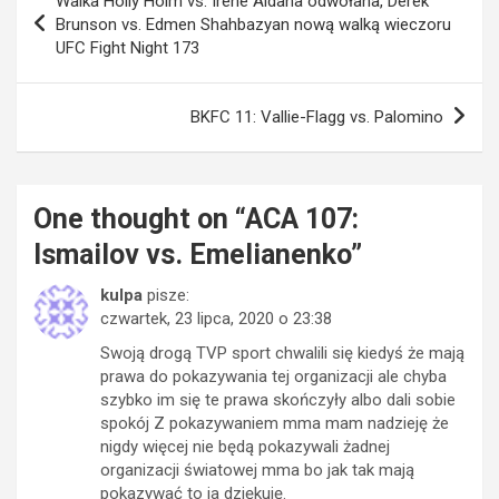
Walka Holly Holm vs. Irene Aldana odwołana, Derek
wpisu
Brunson vs. Edmen Shahbazyan nową walką wieczoru
UFC Fight Night 173
BKFC 11: Vallie-Flagg vs. Palomino
One thought on “
ACA 107:
Ismailov vs. Emelianenko
”
kulpa
pisze:
czwartek, 23 lipca, 2020 o 23:38
Swoją drogą TVP sport chwalili się kiedyś że mają
prawa do pokazywania tej organizacji ale chyba
szybko im się te prawa skończyły albo dali sobie
spokój Z pokazywaniem mma mam nadzieję że
nigdy więcej nie będą pokazywali żadnej
organizacji światowej mma bo jak tak mają
pokazywać to ja dziękuję.