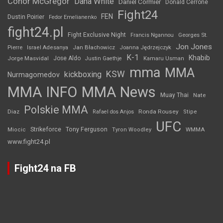
Conor McGregor
Dana White
Daniel Cormier
Donald Cerrone
Fight24
FEN
Dustin Poirier
Fedor Emelianenko
fight24.pl
Fight Exclusive Night
Francis Ngannou
Georges St.
Jon Jones
Jan Błachowicz
Pierre
Israel Adesanya
Joanna Jędrzejczyk
K-1
Khabib
Jorge Masvidal
Jose Aldo
Justin Gaethje
Kamaru Usman
mma
MMA
KSW
kickboxing
Nurmagomedov
MMA INFO
MMA News
Muay Thai
Nate
Polskie MMA
Diaz
Ronda Rousey
Rafael dos Anjos
Stipe
UFC
Strikeforce
Tony Ferguson
WMMA
Miocic
Tyron Woodley
www.fight24.pl
Fight24 na FB