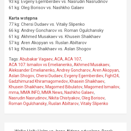
93 kg: Evgeny Egemberdiev vs. Nasrudin Nasrudinov
61 kg: Oleg Borisov vs. Nashkho Galaev
Karta wstępna
77 kg: Chersi Dudaev vs. Vitaliy Slipenko
66 kg: Andrey Goncharov vs. Roman Ogulchansky
61 kg: Akhmed Musakaev vs. Khusein Shaikhaev
57 kg: Aren Akopyan vs. Ruslan Abiltarov
61 kg: Khasein Shaikhaev vs. Aslan Shogov
Tags:
Abubakar Vagaev
,
ACA
,
ACA 107
,
ACA 107: Ismailov vs Emelianenko
,
Akhmed Musakaev
,
Aleksander Emelianenko
,
Andrey Goncharov
,
Aren Akopyan
,
Aslan Shogov
,
Chersi Dudaev
,
Evgeny Egemberdiev
,
Fight24
,
Gadzhimurad Khiramagomedov
,
Khasein Shaikhaev
,
Khusein Shaikhaev
,
Magomed Bibulatov
,
Magomed Ismailov
,
mma
,
MMA INFO
,
MMA News
,
Nashkho Galaev
,
Nasrudin Nasrudinov
,
Nikita Chistyakov
,
Oleg Borisov
,
Roman Ogulchansky
,
Ruslan Abiltarov
,
Vitaliy Slipenko
Nawigacja