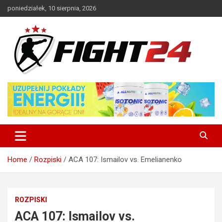
Skip
poniedziałek, 10 sierpnia, 2026
to
content
Polski serwis informacyjny MMA i K-1
FIGHT24.PL – MMA i K-1, UFC
Home
Rozpiski
ACA 107: Ismailov vs. Emelianenko
ROZPISKI
ACA 107: Ismailov vs.