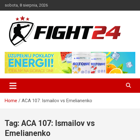
Skip
sobota, 8 sierpnia, 2026
to
content
Polski serwis informacyjny MMA i K-1
FIGHT24.PL – MMA i K-1, UFC
Home
ACA 107: Ismailov vs Emelianenko
Tag:
ACA 107: Ismailov vs
Emelianenko