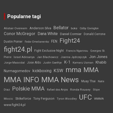
Popularne tagi
Bellator
Anderson Silva
Alistair Overeem
boks
Colby Covington
Conor McGregor
Dana White
Daniel Cormier
Donald Cerrone
Fight24
FEN
Dustin Poirier
Fedor Emelianenko
fight24.pl
Fight Exclusive Night
Francis Ngannou
Georges St.
Jon Jones
Jan Błachowicz
Pierre
Israel Adesanya
Joanna Jędrzejczyk
K-1
Khabib
Jorge Masvidal
Jose Aldo
Justin Gaethje
Kamaru Usman
mma
MMA
KSW
kickboxing
Nurmagomedov
MMA INFO
MMA News
Muay Thai
Nate
Polskie MMA
Diaz
Ronda Rousey
Rafael dos Anjos
Stipe
UFC
Strikeforce
Tony Ferguson
WMMA
Miocic
Tyron Woodley
www.fight24.pl