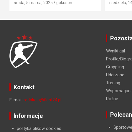
środa, 5 marca, 2025
gokuson
niedziela, 1
Pozosta
Wyniki gal
Profile/Biogra
Grappling
Uderzane
Trening
Kontakt
Wspomaganie
Różne
E-mail:
redakcja@fight24.pl
Polecan
Informacje
Sportowe
polityka plików cookies