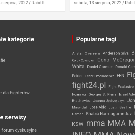
4 sierpnia, 2022
Rabittt
sobota, 13 sierpnia, 2022
Rabit
łe kategorie
Popularne tagi
B
Anderson Silva
Alistair Overeem
Conor McGregor
fie
Colby Covington
White
Daniel Cormier
Donald Cer
Fi
FEN
Poirier
Fedor Emelianenko
fight24.pl
Fight Exclusive
 dla Fighterów
Ngannou
Georges St. Pierre
Israel Ad
Jon
Błachowicz
Joanna Jędrzejczyk
Masvidal
Jose Aldo
Justin Gaethje
Khabib Nurmagomedov
Usman
e serwisy
mma
MMA
KSW
 forum dyskusyjne
INFO
MMA New