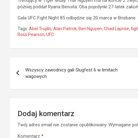
Trenujący w
Tiger Muay Thai
Nguyen ma na koncie 2 zwycię
później poddał Ryana Benoita. Oba pojedynki 27-latek zako
Gala UFC Fight Night 85 odbędzie się 20 marca w Brisbane.
Tags:
Abel Trujillo
,
Alan Patrick
,
Ben Nguyen
,
Chad Laprise
,
fig
Ross Pearson
,
UFC
Nawigacja
Wszyscy zawodnicy gali Slugfest 6 w limitach
wpisu
wagowych
Dodaj komentarz
Twój adres email nie zostanie opublikowany.
Wymagane pol
Komentarz
*