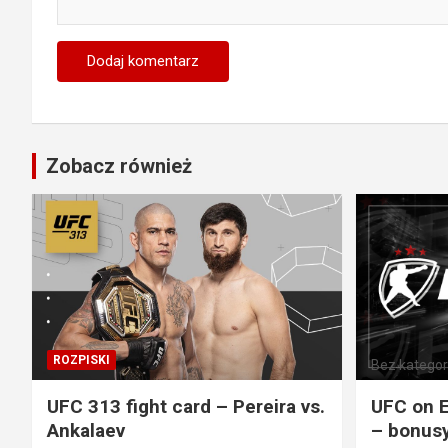
Zobacz również
ROZPISKI
Bez kategori
UFC 313 fight card – Pereira vs.
UFC on E
Ankalaev
– bonusy