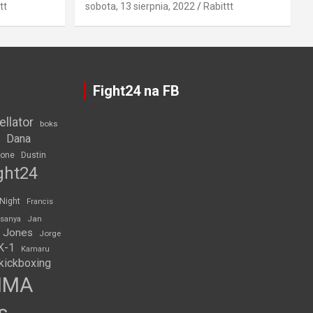
tt
sobota, 13 sierpnia, 2022
Rabittt
Fight24 na FB
ellator
boks
Dana
rone
Dustin
ght24
 Night
Francis
Jan
esanya
 Jones
Jorge
K-1
Kamaru
kickboxing
MMA
s