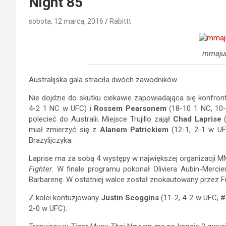
Night 85
sobota, 12 marca, 2016
Rabittt
mmaju
Australijska gala straciła dwóch zawodników.
Nie dojdzie do skutku ciekawie zapowiadająca się konfro
4-2 1 NC w UFC) i
Rossem Pearsonem
(18-10 1 NC, 10
polecieć do Australii. Miejsce Trujillo zajął
Chad Laprise
(
miał zmierzyć się z
Alanem Patrickiem
(12-1, 2-1 w UFC
Brazylijczyka.
Laprise ma za sobą 4 występy w największej organizacji MM
Fighter
. W finale programu pokonał Oliviera Aubin-Merci
Barbarenę. W ostatniej walce został znokautowany przez Fr
Z kolei kontuzjowany
Justin Scoggins
(11-2, 4-2 w UFC, #
2-0 w UFC).