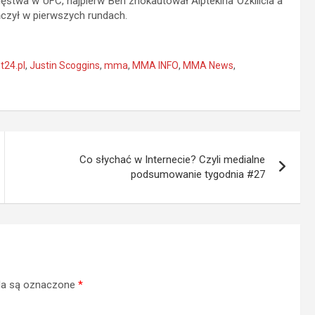
stwa w UFC, najpierw Ben znokautował Alptekina Ozkilicia a
ńczył w pierwszych rundach.
ht24.pl
,
Justin Scoggins
,
mma
,
MMA INFO
,
MMA News
,
Co słychać w Internecie? Czyli medialne
podsumowanie tygodnia #27
a są oznaczone
*