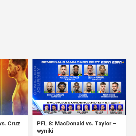
Bez kategorii
vs. Cruz
PFL 8: MacDonald vs. Taylor –
wyniki