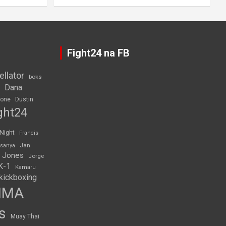
Fight24 na FB
ellator
boks
Dana
rone
Dustin
ght24
 Night
Francis
Jan
esanya
 Jones
Jorge
K-1
Kamaru
kickboxing
MMA
s
Muay Thai