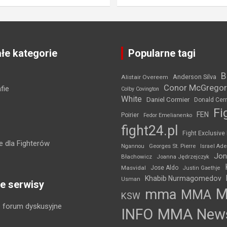
łe kategorie
Popularne tagi
B
Anderson Silva
Alistair Overeem
Conor McGregor
fie
Colby Covington
White
Daniel Cormier
Donald Cer
Fi
FEN
Poirier
Fedor Emelianenko
fight24.pl
Fight Exclusive
 dla Fighterów
Ngannou
Georges St. Pierre
Israel Ad
Jon
Błachowicz
Joanna Jędrzejczyk
Masvidal
Jose Aldo
Justin Gaethje
Khabib Nurmagomedov
Usman
e serwisy
mma
MMA
KSW
 forum dyskusyjne
INFO
MMA New