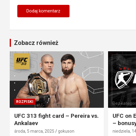
Zobacz również
ROZPISKI
Bez kategori
UFC 313 fight card – Pereira vs.
UFC on E
Ankalaev
– bonusy
środa, 5 marca, 2025
gokuson
niedziela, 1