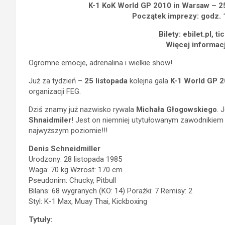
K-1 KoK World GP 2010 in Warsaw – 25
Początek imprezy: godz. 1
Bilety: ebilet.pl, t
Więcej informacj
Ogromne emocje, adrenalina i wielkie show!
Już za tydzień –
25 listopada
kolejna gala
K-1 World GP 2
organizacji FEG.
Dziś znamy już nazwisko rywala
Michała Głogowskiego
. 
Shnaidmiler
! Jest on niemniej utytułowanym zawodnikiem j
najwyższym poziomie!!!
Denis Schneidmiller
Urodzony: 28 listopada 1985
Waga: 70 kg Wzrost: 170 cm
Pseudonim: Chucky, Pitbull
Bilans: 68 wygranych (KO: 14) Porażki: 7 Remisy: 2
Styl: K-1 Max, Muay Thai, Kickboxing
Tytuły: