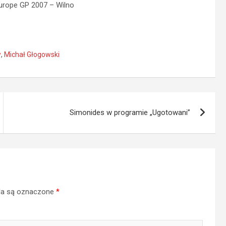
Europe GP 2007 – Wilno
w
,
Michał Głogowski
Simonides w programie „Ugotowani”
a są oznaczone
*