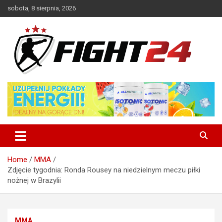
Skip
sobota, 8 sierpnia, 2026
to
content
Polski serwis informacyjny MMA i K-1
FIGHT24.PL – MMA i K-1, UFC
Home
MMA
Zdjęcie tygodnia: Ronda Rousey na niedzielnym meczu piłki
nożnej w Brazylii
MMA