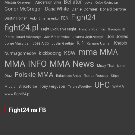
Bellator
Anderson Silva
Alistair Overeem
boks
Colby Covington
Conor McGregor
Dana White
Daniel Cormier
Donald Cerrone
Fight24
FEN
Dustin Poirier
Fedor Emelianenko
fight24.pl
Fight Exclusive Night
Francis Ngannou
Georges St.
Jon Jones
Jan Błachowicz
Pierre
Israel Adesanya
Joanna Jędrzejczyk
K-1
Khabib
Jorge Masvidal
Jose Aldo
Justin Gaethje
Kamaru Usman
mma
MMA
KSW
kickboxing
Nurmagomedov
MMA INFO
MMA News
Muay Thai
Nate
Polskie MMA
Diaz
Ronda Rousey
Rafael dos Anjos
Stipe
UFC
Strikeforce
Tony Ferguson
WMMA
Miocic
Tyron Woodley
www.fight24.pl
Fight24 na FB