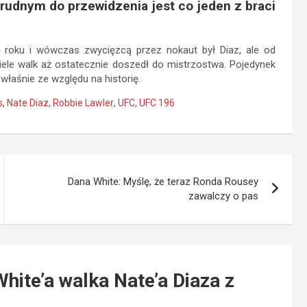
trudnym do przewidzenia jest co jeden z braci
 roku i wówczas zwycięzcą przez nokaut był Diaz, ale od
iele walk aż ostatecznie doszedł do mistrzostwa. Pojedynek
właśnie ze względu na historię.
s
,
Nate Diaz
,
Robbie Lawler
,
UFC
,
UFC 196
Dana White: Myślę, że teraz Ronda Rousey
zawalczy o pas
ite’a walka Nate’a Diaza z