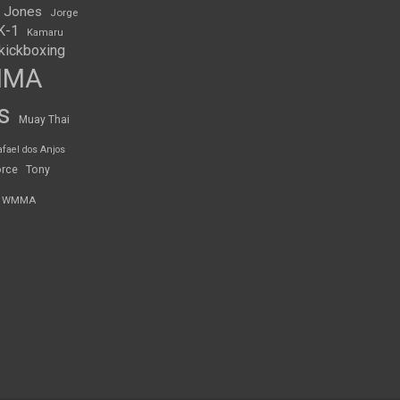
 Jones
Jorge
K-1
Kamaru
kickboxing
MMA
s
Muay Thai
afael dos Anjos
orce
Tony
WMMA