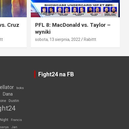
Bez kategorii
vs. Cruz
PFL 8: MacDonald vs. Taylor –
wyniki
tt
sobota, 13 sierpnia, 2022
Rabittt
Fight24 na FB
ellator
boks
Dana
rone
Dustin
ght24
 Night
Francis
Jan
esanya