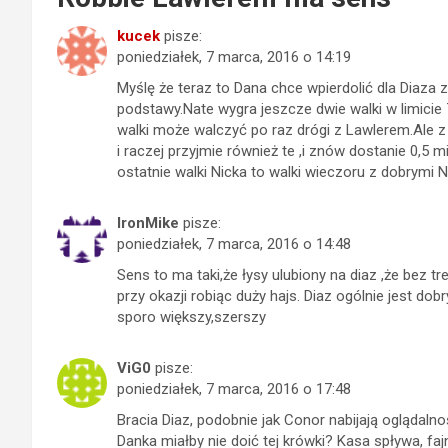
kucek
pisze:
poniedziałek, 7 marca, 2016 o 14:19
Myślę że teraz to Dana chce wpierdolić dla Diaza 
podstawy.Nate wygra jeszcze dwie walki w limicie
walki może walczyć po raz drógi z Lawlerem.Ale z
i raczej przyjmie również te ,i znów dostanie 0,5 
ostatnie walki Nicka to walki wieczoru z dobrymi
IronMike
pisze:
poniedziałek, 7 marca, 2016 o 14:48
Sens to ma taki,że łysy ulubiony na diaz ,że bez t
przy okazji robiąc duży hajs. Diaz ogólnie jest do
sporo większy,szerszy
ViG0
pisze:
poniedziałek, 7 marca, 2016 o 17:48
Bracia Diaz, podobnie jak Conor nabijają oglądaln
Danka miałby nie doić tej krówki? Kasa spływa, fa