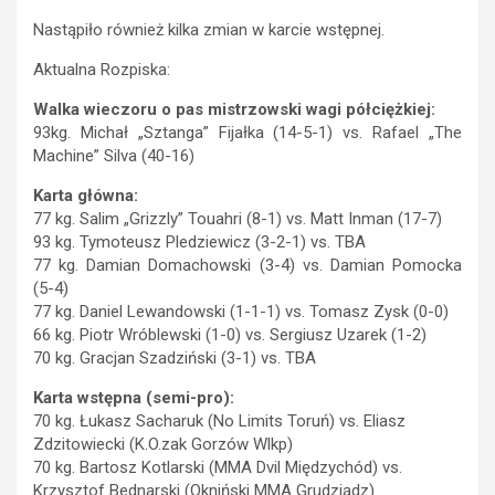
Nastąpiło również kilka zmian w karcie wstępnej.
Aktualna Rozpiska:
Walka wieczoru o pas mistrzowski wagi półciężkiej:
93kg. Michał „Sztanga” Fijałka (14-5-1) vs. Rafael „The
Machine” Silva (40-16)
Karta główna:
77 kg. Salim „Grizzly” Touahri (8-1) vs. Matt Inman (17-7)
93 kg. Tymoteusz Pledziewicz (3-2-1) vs. TBA
77 kg. Damian Domachowski (3-4) vs. Damian Pomocka
(5-4)
77 kg. Daniel Lewandowski (1-1-1) vs. Tomasz Zysk (0-0)
66 kg. Piotr Wróblewski (1-0) vs. Sergiusz Uzarek (1-2)
70 kg. Gracjan Szadziński (3-1) vs. TBA
Karta wstępna (semi-pro):
70 kg. Łukasz Sacharuk (No Limits Toruń) vs. Eliasz
Zdzitowiecki (K.O.zak Gorzów Wlkp)
70 kg. Bartosz Kotlarski (MMA Dvil Międzychód) vs.
Krzysztof Bednarski (Okniński MMA Grudziądz)