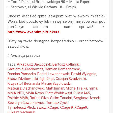
– Toruń Plaza, ul.Broniewskiego 90 – Media Expert
– Starówka, ul.Wielkie Garbary 18 – Emipk
Chcesz wiedzieć gdzie zakupisz bilet w swoim mieście?
Wpisz kod pocztowy lub nazwę swojej miejscowości pod
poniższym adresem i sam sprawdź ->
http://www.eventim.pl/tickets
Bilety są także dostępne bezpośrednio u organizatorów i
zawodników.
Informacja prasowa
Tags:
Arkadiusz Jakubczyk
,
Bartosz Kotlarski
,
Bartłomiej Gładkowicz
,
Damian Domachowski
,
Damian Pomocka
,
Daniel Lewandowski
,
Dawid Wylegała
,
Eliasz Zdzitowiecki
,
fight24.pl
,
Gracjan Szadziński
,
Krzysztof Bednarski
,
Maciej Szydłowski
,
Mateusz Ciechanowski
,
Matt Inman
,
Michał Fijałka
,
mma
,
MMA INFO
,
MMA News
,
Piotr Wróblewski
,
PLMMA65
,
Polskie MMA
,
Rafael Silva
,
Salim Touahri
,
Sergiusz Uzarek
,
Seweryn Gawarkiewicz
,
Tomasz Zysk
,
Tymoteusz Pledziewicz
,
XCage
,
XCage 9
,
XCage9
,
Łukasz Sacharuk