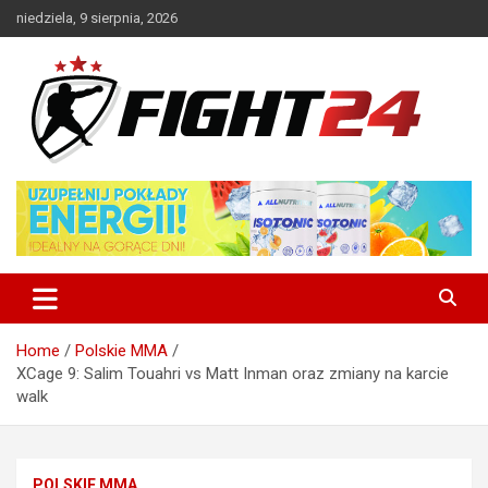
Skip
niedziela, 9 sierpnia, 2026
to
content
Polski serwis informacyjny MMA i K-1
FIGHT24.PL – MMA i K-1, UFC
Home
Polskie MMA
XCage 9: Salim Touahri vs Matt Inman oraz zmiany na karcie
walk
POLSKIE MMA