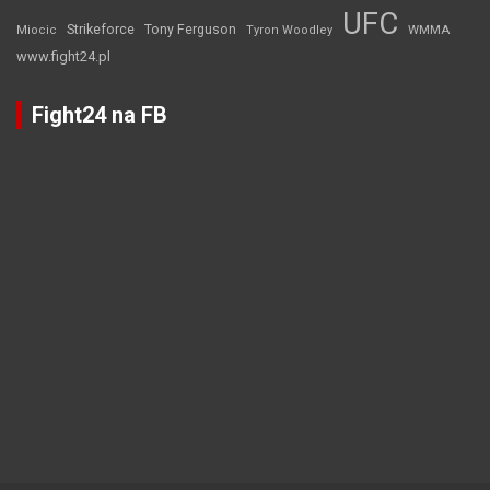
UFC
Strikeforce
Tony Ferguson
WMMA
Miocic
Tyron Woodley
www.fight24.pl
Fight24 na FB