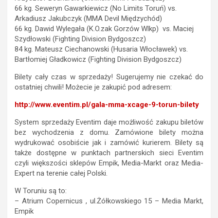
66 kg. Seweryn Gawarkiewicz (No Limits Toruń) vs.
Arkadiusz Jakubczyk (MMA Devil Międzychód)
66 kg. Dawid Wylegała (K.O.zak Gorzów Wlkp) vs. Maciej
Szydłowski (Fighting Division Bydgoszcz)
84 kg. Mateusz Ciechanowski (Husaria Włocławek) vs.
Bartłomiej Gładkowicz (Fighting Division Bydgoszcz)
Bilety cały czas w sprzedaży! Sugerujemy nie czekać do
ostatniej chwili! Możecie je zakupić pod adresem:
http://www.eventim.pl/gala-mma-xcage-9-torun-bilety
System sprzedaży Eventim daje możliwość zakupu biletów
bez wychodzenia z domu. Zamówione bilety można
wydrukować osobiście jak i zamówić kurierem. Bilety są
także dostępne w punktach partnerskich sieci Eventim
czyli większości sklepów Empik, Media-Markt oraz Media-
Expert na terenie całej Polski.
W Toruniu są to:
– Atrium Copernicus , ul.Żółkowskiego 15 – Media Markt,
Empik