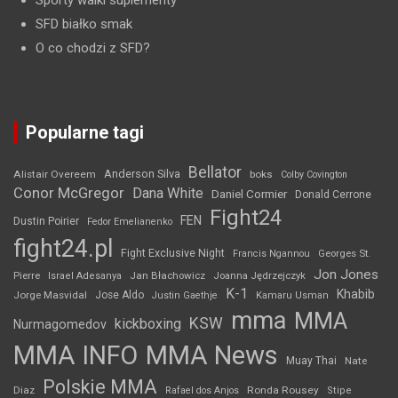
Sporty walki suplementy
SFD białko smak
O co chodzi z SFD?
Popularne tagi
Bellator
Anderson Silva
Alistair Overeem
boks
Colby Covington
Conor McGregor
Dana White
Daniel Cormier
Donald Cerrone
Fight24
FEN
Dustin Poirier
Fedor Emelianenko
fight24.pl
Fight Exclusive Night
Francis Ngannou
Georges St.
Jon Jones
Jan Błachowicz
Pierre
Israel Adesanya
Joanna Jędrzejczyk
K-1
Khabib
Jorge Masvidal
Jose Aldo
Justin Gaethje
Kamaru Usman
mma
MMA
KSW
kickboxing
Nurmagomedov
MMA INFO
MMA News
Muay Thai
Nate
Polskie MMA
Diaz
Ronda Rousey
Rafael dos Anjos
Stipe