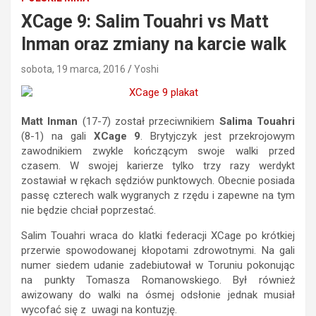
XCage 9: Salim Touahri vs Matt
Inman oraz zmiany na karcie walk
sobota, 19 marca, 2016
Yoshi
Matt Inman
(17-7) został przeciwnikiem
Salima Touahri
(8-1) na gali
XCage 9
. Brytyjczyk jest przekrojowym
zawodnikiem zwykle kończącym swoje walki przed
czasem.
W swojej karierze tylko trzy razy werdykt
zostawiał w rękach sędziów punktowych. Obecnie posiada
passę czterech walk wygranych z rzędu i zapewne na tym
nie będzie chciał poprzestać.
Salim Touahri wraca do klatki federacji XCage po krótkiej
przerwie spowodowanej kłopotami zdrowotnymi. Na gali
numer siedem udanie zadebiutował w Toruniu pokonując
na punkty Tomasza Romanowskiego. Był również
awizowany do walki na ósmej odsłonie jednak musiał
wycofać się z uwagi na kontuzję.