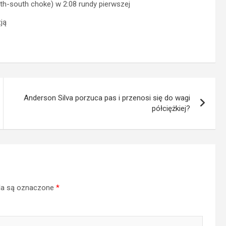
h-south choke) w 2:08 rundy pierwszej
ją
Anderson Silva porzuca pas i przenosi się do wagi
półciężkiej?
a są oznaczone
*