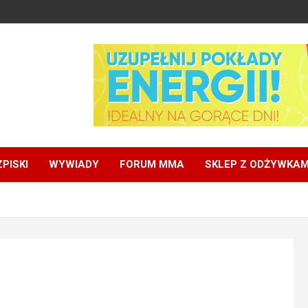
PISKI
WYWIADY
FORUM MMA
SKLEP Z ODŻYWKAM