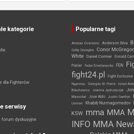
łe kategorie
Popularne tagi
B
Anderson Silva
Alistair Overeem
Conor McGregor
fie
Colby Covington
White
Daniel Cormier
Donald Cer
Fi
FEN
Poirier
Fedor Emelianenko
fight24.pl
Fight Exclusive
 dla Fighterów
Ngannou
Georges St. Pierre
Israel Ad
Jon
Błachowicz
Joanna Jędrzejczyk
Masvidal
Jose Aldo
Justin Gaethje
Khabib Nurmagomedov
Usman
e serwisy
mma
MMA
KSW
 forum dyskusyjne
INFO
MMA New