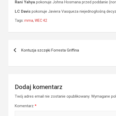
Rani Yahya
pokonuje Johna Hosmana przed poddanie (nort
LC Davis
pokonuje Javiera Vasqueza niejednogłośną decyz
Tags:
mma
,
WEC 42
Nawigacja
Kontuzja szczęki Forresta Griffina
wpisu
Dodaj komentarz
Twój adres email nie zostanie opublikowany.
Wymagane pol
Komentarz
*