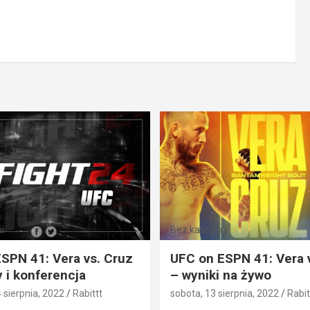
i
Bez kategorii
SPN 41: Vera vs. Cruz
UFC on ESPN 41: Vera 
 i konferencja
– wyniki na żywo
4 sierpnia, 2022
Rabittt
sobota, 13 sierpnia, 2022
Rabit