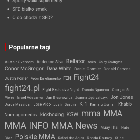
Sporty walki suplementy
SFD białko smak
O co chodzi z SFD?
Popularne tagi
Bellator
Anderson Silva
Alistair Overeem
boks
Colby Covington
Conor McGregor
Dana White
Daniel Cormier
Donald Cerrone
Fight24
FEN
Dustin Poirier
Fedor Emelianenko
fight24.pl
Fight Exclusive Night
Francis Ngannou
Georges St.
Jon Jones
Jan Błachowicz
Pierre
Israel Adesanya
Joanna Jędrzejczyk
K-1
Khabib
Jorge Masvidal
Jose Aldo
Justin Gaethje
Kamaru Usman
mma
MMA
KSW
kickboxing
Nurmagomedov
MMA INFO
MMA News
Muay Thai
Nate
Polskie MMA
Diaz
Ronda Rousey
Rafael dos Anjos
Stipe