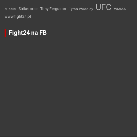
UFC
Strikeforce
Tony Ferguson
WMMA
Miocic
Tyron Woodley
www.fight24.pl
Fight24 na FB