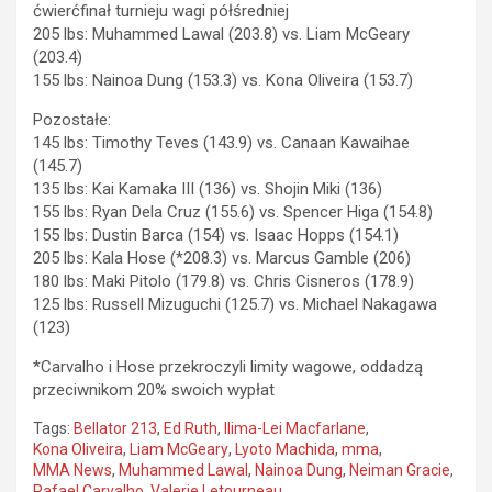
ćwierćfinał turnieju wagi półśredniej
205 lbs: Muhammed Lawal (203.8) vs. Liam McGeary
(203.4)
155 lbs: Nainoa Dung (153.3) vs. Kona Oliveira (153.7)
Pozostałe:
145 lbs: Timothy Teves (143.9) vs. Canaan Kawaihae
(145.7)
135 lbs: Kai Kamaka III (136) vs. Shojin Miki (136)
155 lbs: Ryan Dela Cruz (155.6) vs. Spencer Higa (154.8)
155 lbs: Dustin Barca (154) vs. Isaac Hopps (154.1)
205 lbs: Kala Hose (*208.3) vs. Marcus Gamble (206)
180 lbs: Maki Pitolo (179.8) vs. Chris Cisneros (178.9)
125 lbs: Russell Mizuguchi (125.7) vs. Michael Nakagawa
(123)
*Carvalho i Hose przekroczyli limity wagowe, oddadzą
przeciwnikom 20% swoich wypłat
Tags:
Bellator 213
,
Ed Ruth
,
Ilima-Lei Macfarlane
,
Kona Oliveira
,
Liam McGeary
,
Lyoto Machida
,
mma
,
MMA News
,
Muhammed Lawal
,
Nainoa Dung
,
Neiman Gracie
,
Rafael Carvalho
,
Valerie Letourneau