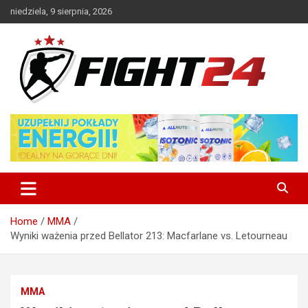
Skip
niedziela, 9 sierpnia, 2026
to
content
Polski serwis informacyjny MMA i K-1
FIGHT24.PL – MMA i K-1, UFC
Home
MMA
Wyniki ważenia przed Bellator 213: Macfarlane vs. Letourneau
MMA