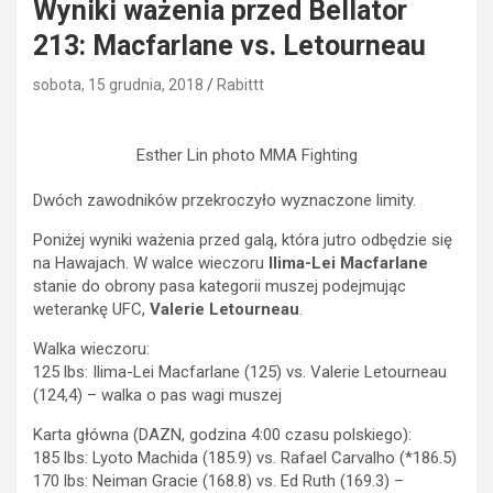
Wyniki ważenia przed Bellator
213: Macfarlane vs. Letourneau
sobota, 15 grudnia, 2018
Rabittt
Esther Lin photo MMA Fighting
Dwóch zawodników przekroczyło wyznaczone limity.
Poniżej wyniki ważenia przed galą, która jutro odbędzie się
na Hawajach. W walce wieczoru
Ilima-Lei Macfarlane
stanie do obrony pasa kategorii muszej podejmując
weterankę UFC,
Valerie Letourneau
.
Walka wieczoru:
125 lbs: Ilima-Lei Macfarlane (125) vs. Valerie Letourneau
(124,4) – walka o pas wagi muszej
Karta główna (DAZN, godzina 4:00 czasu polskiego):
185 lbs: Lyoto Machida (185.9) vs. Rafael Carvalho (*186.5)
170 lbs: Neiman Gracie (168.8) vs. Ed Ruth (169.3) –