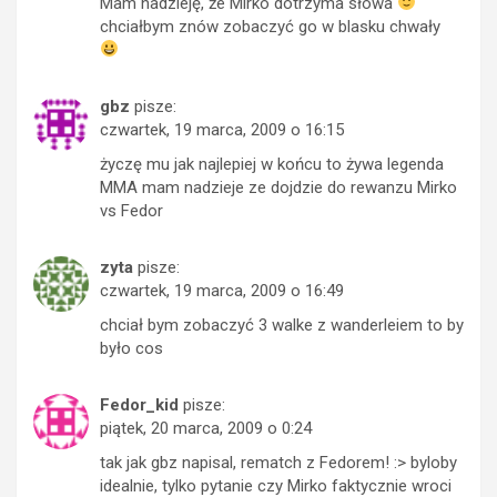
Mam nadzieję, że Mirko dotrzyma słowa
chciałbym znów zobaczyć go w blasku chwały
gbz
pisze:
czwartek, 19 marca, 2009 o 16:15
życzę mu jak najlepiej w końcu to żywa legenda
MMA mam nadzieje ze dojdzie do rewanzu Mirko
vs Fedor
zyta
pisze:
czwartek, 19 marca, 2009 o 16:49
chciał bym zobaczyć 3 walke z wanderleiem to by
było cos
Fedor_kid
pisze:
piątek, 20 marca, 2009 o 0:24
tak jak gbz napisal, rematch z Fedorem! :> byloby
idealnie, tylko pytanie czy Mirko faktycznie wroci