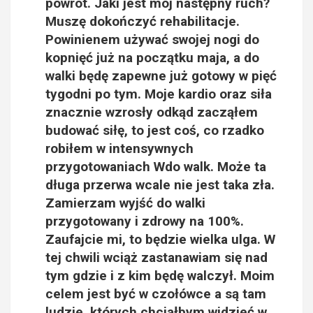
powrót. Jaki jest mój następny ruch?
Muszę dokończyć rehabilitacje.
Powinienem używać swojej nogi do
kopnięć już na początku maja, a do
walki będę zapewne już gotowy w pięć
tygodni po tym. Moje kardio oraz siła
znacznie wzrosły odkąd zacząłem
budować siłę, to jest coś, co rzadko
robiłem w intensywnych
przygotowaniach Wdo walk. Może ta
długa przerwa wcale nie jest taka zła.
Zamierzam wyjść do walki
przygotowany i zdrowy na 100%.
Zaufajcie mi, to będzie wielka ulga. W
tej chwili wciąż zastanawiam się nad
tym gdzie i z kim będę walczył. Moim
celem jest być w czołówce a są tam
ludzie, których chciałbym widzieć w