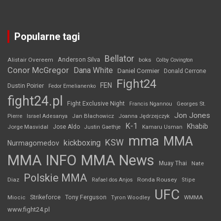
Popularne tagi
Bellator
Anderson Silva
Alistair Overeem
boks
Colby Covington
Conor McGregor
Dana White
Daniel Cormier
Donald Cerrone
Fight24
FEN
Dustin Poirier
Fedor Emelianenko
fight24.pl
Fight Exclusive Night
Francis Ngannou
Georges St.
Jon Jones
Jan Błachowicz
Pierre
Israel Adesanya
Joanna Jędrzejczyk
K-1
Khabib
Jorge Masvidal
Jose Aldo
Justin Gaethje
Kamaru Usman
mma
MMA
KSW
kickboxing
Nurmagomedov
MMA INFO
MMA News
Muay Thai
Nate
Polskie MMA
Diaz
Ronda Rousey
Rafael dos Anjos
Stipe
UFC
Strikeforce
Tony Ferguson
WMMA
Miocic
Tyron Woodley
www.fight24.pl