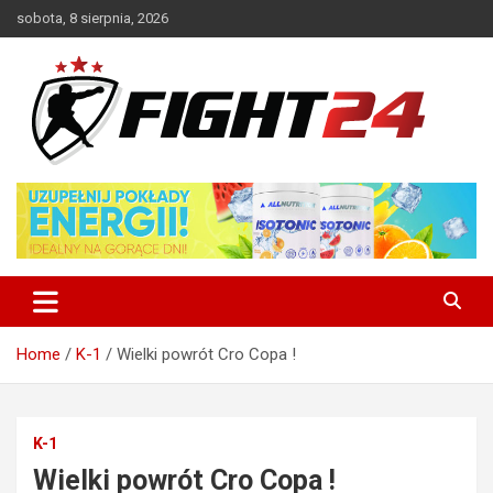
Skip
sobota, 8 sierpnia, 2026
to
content
Polski serwis informacyjny MMA i K-1
FIGHT24.PL – MMA i K-1, UFC
Home
K-1
Wielki powrót Cro Copa !
K-1
Wielki powrót Cro Copa !