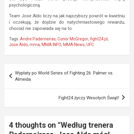
psychologiczną.
Team Jose Aldo liczy na jak najszybszy powrót w kwietniu
i oczekują, że dojdzie do natychmiastowego rewanżu,
chociaż nie zapowiada się na to.
Tags:
Andre Paderneiras
,
Conor McGregor
,
fight24.pl
,
Jose Aldo
,
mma
,
MMA INFO
,
MMA News
,
UFC
Nawigacja
Wypłaty po World Series of Fighting 26: Palmer vs.
wpisu
Almeida
Fight24 życzy Wesołych Świąt!
4 thoughts on “
Według trenera