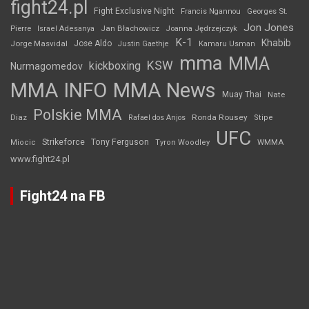
fight24.pl
Fight Exclusive Night
Francis Ngannou
Georges St.
Jon Jones
Jan Błachowicz
Pierre
Israel Adesanya
Joanna Jędrzejczyk
K-1
Khabib
Jorge Masvidal
Jose Aldo
Justin Gaethje
Kamaru Usman
mma
MMA
KSW
kickboxing
Nurmagomedov
MMA INFO
MMA News
Muay Thai
Nate
Polskie MMA
Diaz
Ronda Rousey
Rafael dos Anjos
Stipe
UFC
Strikeforce
Tony Ferguson
WMMA
Miocic
Tyron Woodley
www.fight24.pl
Fight24 na FB