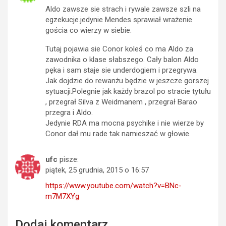
Aldo zawsze sie strach i rywale zawsze szli na
egzekucje.jedynie Mendes sprawiał wrażenie
gościa co wierzy w siebie.
Tutaj pojawia sie Conor koleś co ma Aldo za
zawodnika o klase słabszego. Cały balon Aldo
pęka i sam staje sie underdogiem i przegrywa.
Jak dojdzie do rewanżu będzie w jeszcze gorszej
sytuacji.Polegnie jak każdy brazol po stracie tytułu
, przegrał Silva z Weidmanem , przegrał Barao
przegra i Aldo.
Jedynie RDA ma mocna psychike i nie wierze by
Conor dał mu rade tak namieszać w głowie.
ufc
pisze:
piątek, 25 grudnia, 2015 o 16:57
https://www.youtube.com/watch?v=BNc-
m7M7XYg
Dodaj komentarz