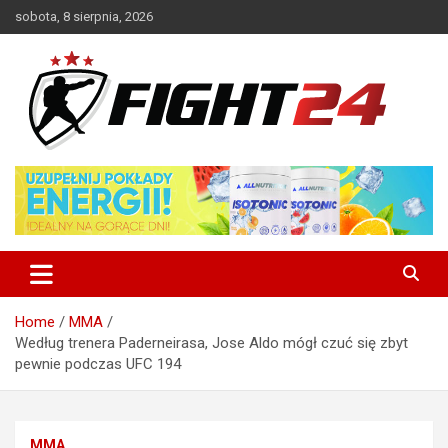
Skip
sobota, 8 sierpnia, 2026
to
content
Polski serwis informacyjny MMA i K-1
FIGHT24.PL – MMA i K-1, UFC
Home
MMA
Według trenera Paderneirasa, Jose Aldo mógł czuć się zbyt
pewnie podczas UFC 194
MMA