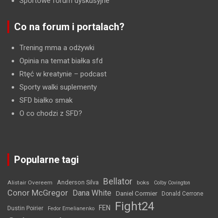
Sportowe forum dyskusyjne
Co na forum i portalach?
Trening mma a odżywki
Opinia na temat białka sfd
Rtęć w kreatynie
– podcast
Sporty walki suplementy
SFD białko smak
O co chodzi z SFD?
Popularne tagi
Bellator
Anderson Silva
Alistair Overeem
boks
Colby Covington
Conor McGregor
Dana White
Daniel Cormier
Donald Cerrone
Fight24
FEN
Dustin Poirier
Fedor Emelianenko