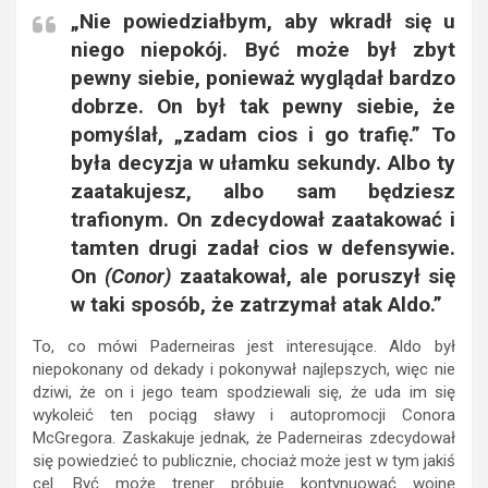
„Nie powiedziałbym, aby wkradł się u
niego niepokój. Być może był zbyt
pewny siebie, ponieważ wyglądał bardzo
dobrze. On był tak pewny siebie, że
pomyślał, „zadam cios i go trafię.” To
była decyzja w ułamku sekundy. Albo ty
zaatakujesz, albo sam będziesz
trafionym. On zdecydował zaatakować i
tamten drugi zadał cios w defensywie.
On
(Conor)
zaatakował, ale poruszył się
w taki sposób, że zatrzymał atak Aldo.”
To, co mówi Paderneiras jest interesujące. Aldo był
niepokonany od dekady i pokonywał najlepszych, więc nie
dziwi, że on i jego team spodziewali się, że uda im się
wykoleić ten pociąg sławy i autopromocji Conora
McGregora. Zaskakuje jednak, że Paderneiras zdecydował
się powiedzieć to publicznie, chociaż może jest w tym jakiś
cel. Być może trener próbuje kontynuować wojnę