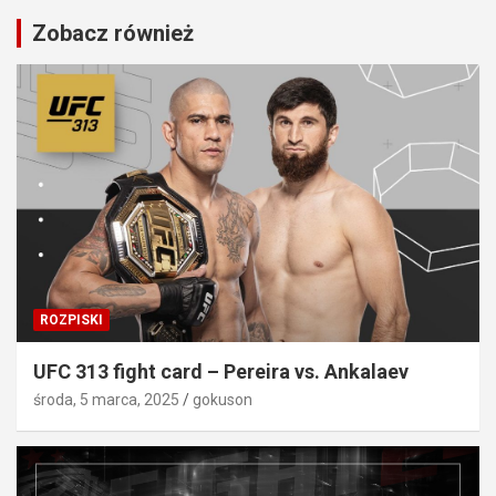
Zobacz również
ROZPISKI
UFC 313 fight card – Pereira vs. Ankalaev
środa, 5 marca, 2025
gokuson