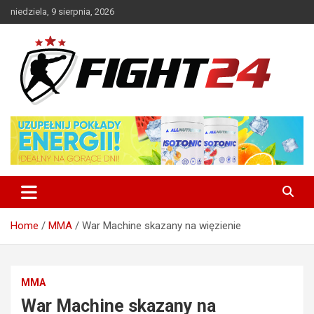
Skip
niedziela, 9 sierpnia, 2026
to
content
Polski serwis informacyjny MMA i K-1
FIGHT24.PL – MMA i K-1, UFC
Home
MMA
War Machine skazany na więzienie
MMA
War Machine skazany na