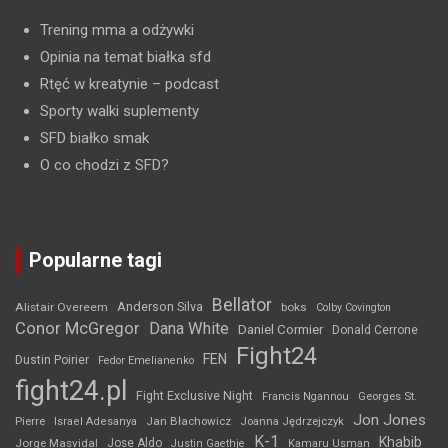
Trening mma a odżywki
Opinia na temat białka sfd
Rtęć w kreatynie
– podcast
Sporty walki suplementy
SFD białko smak
O co chodzi z SFD?
Popularne tagi
Bellator
Anderson Silva
Alistair Overeem
boks
Colby Covington
Conor McGregor
Dana White
Daniel Cormier
Donald Cerrone
Fight24
FEN
Dustin Poirier
Fedor Emelianenko
fight24.pl
Fight Exclusive Night
Francis Ngannou
Georges St.
Jon Jones
Jan Błachowicz
Pierre
Israel Adesanya
Joanna Jędrzejczyk
K-1
Khabib
Jorge Masvidal
Jose Aldo
Justin Gaethje
Kamaru Usman