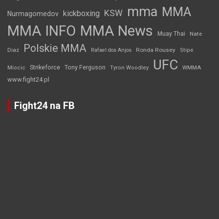
mma
MMA
KSW
kickboxing
Nurmagomedov
MMA INFO
MMA News
Muay Thai
Nate
Polskie MMA
Diaz
Ronda Rousey
Rafael dos Anjos
Stipe
UFC
Strikeforce
Tony Ferguson
WMMA
Miocic
Tyron Woodley
www.fight24.pl
Fight24 na FB