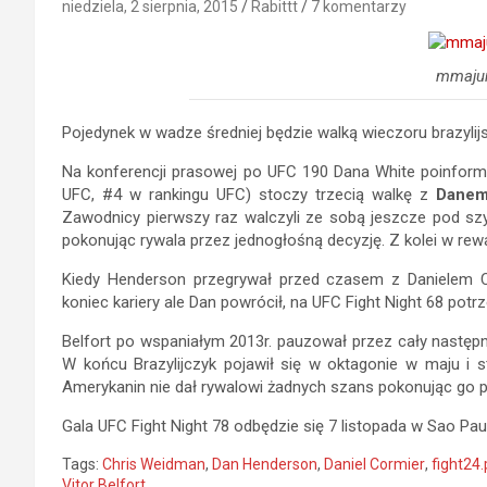
niedziela, 2 sierpnia, 2015
Rabittt
7 komentarzy
mmaju
Pojedynek w wadze średniej będzie walką wieczoru brazylijski
Na konferencji prasowej po UFC 190 Dana White poinform
UFC, #4 w rankingu UFC) stoczy trzecią walkę z
Danem
Zawodnicy pierwszy raz walczyli ze sobą jeszcze pod szy
pokonując rywala przez jednogłośną decyzję. Z kolei w re
Kiedy Henderson przegrywał przed czasem z Danielem 
koniec kariery ale Dan powrócił, na UFC Fight Night 68 po
Belfort po wspaniałym 2013r. pauzował przez cały następn
W końcu Brazylijczyk pojawił się w oktagonie w maju i s
Amerykanin nie dał rywalowi żadnych szans pokonując go p
Gala UFC Fight Night 78 odbędzie się 7 listopada w Sao Pau
Tags:
Chris Weidman
,
Dan Henderson
,
Daniel Cormier
,
fight24.
Vitor Belfort