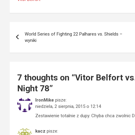
Nawigacja
World Series of Fighting 22 Palhares vs. Shields –
wpisu
wyniki
7 thoughts on “
Vitor Belfort v
Night 78
”
IronMike
pisze:
niedziela, 2 sierpnia, 2015 o 12:14
Zestawienie totalnie z dupy. Chyba chca zwolnic 
kacz
pisze: