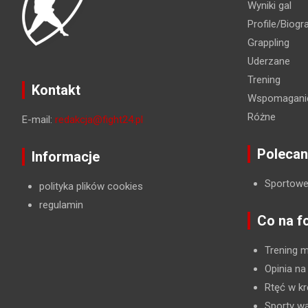
Wyniki gal
Profile/Biogra
Grappling
Uderzane
Trening
Kontakt
Wspomaganie
Różne
E-mail:
redakcja@fight24.pl
Polecan
Informacje
Sportowe
polityka plików cookies
regulamin
Co na f
Trening 
Opinia na
Rtęć w kr
Sporty wa