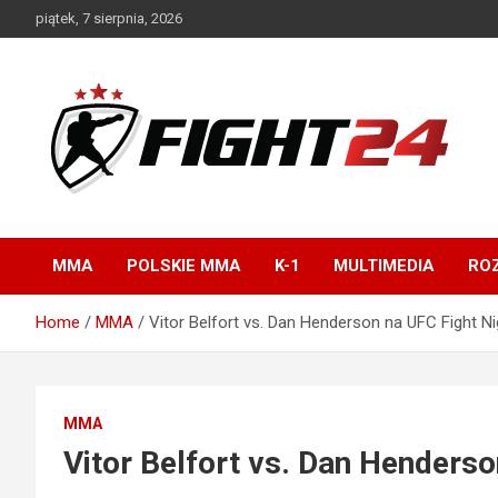
Skip
piątek, 7 sierpnia, 2026
to
content
Polski serwis informacyjny MMA i K-1
FIGHT24.PL – MMA i
K-1, UFC
MMA
POLSKIE MMA
K-1
MULTIMEDIA
ROZ
Home
MMA
Vitor Belfort vs. Dan Henderson na UFC Fight Ni
MMA
Vitor Belfort vs. Dan Henderso