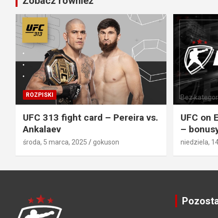
Zobacz również
ROZPISKI
Bez kategori
UFC 313 fight card – Pereira vs.
UFC on E
Ankalaev
– bonusy
środa, 5 marca, 2025
gokuson
niedziela, 1
Pozosta