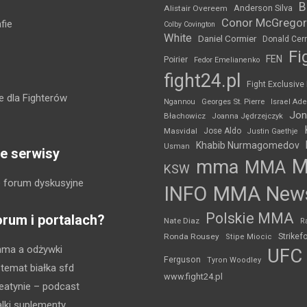
B
Anderson Silva
Alistair Overeem
Conor McGregor
fie
Colby Covington
White
Daniel Cormier
Donald Cer
Fi
FEN
Poirier
Fedor Emelianenko
fight24.pl
Fight Exclusive
 dla Fighterów
Ngannou
Georges St. Pierre
Israel Ad
Jon
Błachowicz
Joanna Jędrzejczyk
Masvidal
Jose Aldo
Justin Gaethje
Khabib Nurmagomedov
Usman
e serwisy
mma
MMA
KSW
 forum dyskusyjne
INFO
MMA New
Polskie MMA
orum i portalach?
Nate Diaz
R
Strikef
Ronda Rousey
Stipe Miocic
mma a odżywki
UFC
Ferguson
Tyron Woodley
 temat białka sfd
www.fight24.pl
eatynie
– podcast
lki suplementy