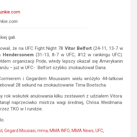
nkie.com
ej gali.
ował, że na UFC Fight Night 78
Vitor Belfort
(24-11, 13-7 w
 Hendersonem
(31-13, 8-7 w UFC, #12 w rankingu UFC).
ldem organizacji Pride, wtedy lepszy okazał się Amerykanin
wanżu – już w UFC- Belfort szybko znokautował Dana.
Cormierem i Gegardem Mousasim wielu wróżyło 44-latkowi
trzebował 28 sekund na znokautowanie Tima Boetscha.
y rok wskutek anulowania kilku zestawień z udziałem Vitora.
tanął naprzeciwko mistrza wagi średniej, Chrisa Weidmana.
rzez TKO w I rundzie.
lo.
pl
,
Gegard Mousasi
,
mma
,
MMA INFO
,
MMA News
,
UFC
,