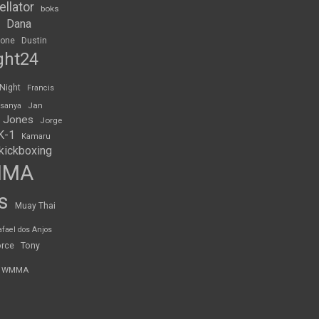
ellator
boks
Dana
rone
Dustin
ght24
 Night
Francis
Jan
esanya
 Jones
Jorge
K-1
Kamaru
kickboxing
MMA
s
Muay Thai
afael dos Anjos
orce
Tony
WMMA