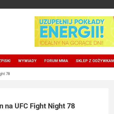
PISKI
WYWIADY
FORUM MMA
SKLEP Z ODŻYWKAM
ght 78
n na UFC Fight Night 78