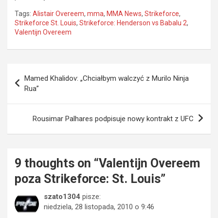
Tags:
Alistair Overeem
,
mma
,
MMA News
,
Strikeforce
,
Strikeforce St. Louis
,
Strikeforce: Henderson vs Babalu 2
,
Valentijn Overeem
Nawigacja
Mamed Khalidov: „Chciałbym walczyć z Murilo Ninja
wpisu
Rua”
Rousimar Palhares podpisuje nowy kontrakt z UFC
9 thoughts on “
Valentijn Overeem
poza Strikeforce: St. Louis
”
szato1304
pisze:
niedziela, 28 listopada, 2010 o 9:46