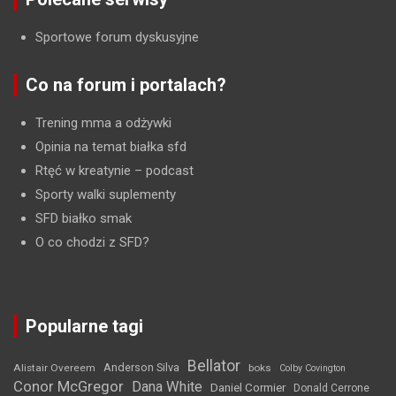
Sportowe forum dyskusyjne
Co na forum i portalach?
Trening mma a odżywki
Opinia na temat białka sfd
Rtęć w kreatynie
– podcast
Sporty walki suplementy
SFD białko smak
O co chodzi z SFD?
Popularne tagi
Bellator
Anderson Silva
Alistair Overeem
boks
Colby Covington
Conor McGregor
Dana White
Daniel Cormier
Donald Cerrone