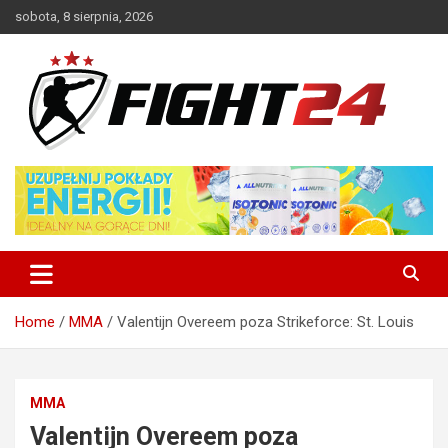
Skip
sobota, 8 sierpnia, 2026
to
content
Polski serwis informacyjny MMA i K-1
FIGHT24.PL – MMA i K-1, UFC
Home
MMA
Valentijn Overeem poza Strikeforce: St. Louis
MMA
Valentijn Overeem poza