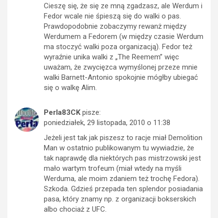
Cieszę się, że się ze mną zgadzasz, ale Werdum i
Fedor wcale nie śpieszą się do walki o pas.
Prawdopodobnie zobaczymy rewanż między
Werdumem a Fedorem (w między czasie Werdum
ma stoczyć walki poza organizacją). Fedor też
wyraźnie unika walki z „The Reemem” więc
uważam, że zwycięzca wymyślonej przeze mnie
walki Barnett-Antonio spokojnie mógłby ubiegać
się o walkę Alim.
Perla83CK
pisze:
poniedziałek, 29 listopada, 2010 o 11:38
Jeżeli jest tak jak piszesz to racje miał Demolition
Man w ostatnio publikowanym tu wywiadzie, że
tak naprawdę dla niektórych pas mistrzowski jest
mało wartym trofeum (miał wtedy na myśli
Werduma, ale moim zdaniem też trochę Fedora).
Szkoda. Gdzieś przepada ten splendor posiadania
pasa, który znamy np. z organizacji bokserskich
albo chociaż z UFC.