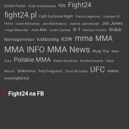
Fight24
FEN
Dustin Poirier
Fedor Emelianenko
fight24.pl
Fight Exclusive Night
Francis Ngannou
Georges St.
Jon Jones
Jan Błachowicz
Pierre
Israel Adesanya
Joanna Jędrzejczyk
K-1
Khabib
Jorge Masvidal
Jose Aldo
Justin Gaethje
Kamaru Usman
mma
MMA
KSW
kickboxing
Nurmagomedov
MMA INFO
MMA News
Muay Thai
Nate
Polskie MMA
Diaz
Ronda Rousey
Rafael dos Anjos
Stipe
UFC
Strikeforce
Tony Ferguson
WMMA
Miocic
Tyron Woodley
www.fight24.pl
Fight24 na FB