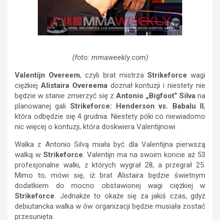
(foto: mmaweekly.com)
Valentijn Overeem
, czyli brat mistrza
Strikeforce
wagi
ciężkiej
Alistaira Overeema
doznał kontuzji i niestety nie
będzie w stanie zmierzyć się z
Antonio „Bigfoot” Silva
na
planowanej gali
Strikeforce: Henderson vs. Babalu II
,
która odbędzie się 4 grudnia. Niestety póki co niewiadomo
nic więcej o kontuzji, która doskwiera Valentijnowi.
Walka z Antonio Silvą miała być dla Valentijna pierwszą
walką w
Strikeforce
. Valentijn ma na swoim koncie aż 53
profesjonalne walki, z których wygrał 28, a przegrał 25.
Mimo to, mówi się, iż brat Alistaira będzie świetnym
dodatkiem do mocno obstawionej wagi ciężkiej w
Strikeforce
. Jednakże to okaże się za jakiś czas, gdyż
debiutancka walka w ów organizacji będzie musiała zostać
przesunięta.