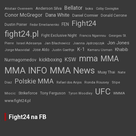
Bellator
Anderson Silva
Alistair Overeem
boks
Colby Covington
Conor McGregor
Dana White
Daniel Cormier
Donald Cerrone
Fight24
FEN
Dustin Poirier
Fedor Emelianenko
fight24.pl
Fight Exclusive Night
Francis Ngannou
Georges St.
Jon Jones
Jan Błachowicz
Pierre
Israel Adesanya
Joanna Jędrzejczyk
K-1
Khabib
Jorge Masvidal
Jose Aldo
Justin Gaethje
Kamaru Usman
mma
MMA
KSW
kickboxing
Nurmagomedov
MMA INFO
MMA News
Muay Thai
Nate
Polskie MMA
Diaz
Ronda Rousey
Rafael dos Anjos
Stipe
UFC
Strikeforce
Tony Ferguson
WMMA
Miocic
Tyron Woodley
www.fight24.pl
Fight24 na FB