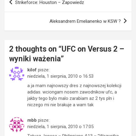
Strikeforce: Houston – Zapowiedz
wpisu
Aleksandrem Emelianenko w KSW ?
2 thoughts on “
UFC on Versus 2 –
wyniki ważenia
”
kilof
pisze:
niedziela, 1 sierpnia, 2010 o 16:53
a ja mam najnowszy dres z najnowszej kolekcji
adidas. wciongam nosem zawodnikow ufc, a
jakby tego bylo malo zarabiam az 2 tys pln i
niczego mi nie brakuje a wam tak
mbb
pisze:
niedziela, 1 sierpnia, 2010 o 17:05
Tatuaz Jonesa – Philippians 4:13 – ”Wszystko