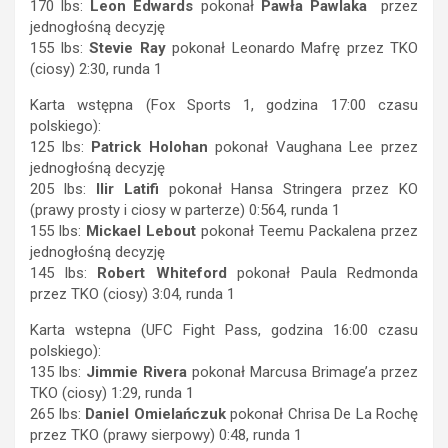
170 lbs:
Leon Edwards
pokonał
Pawła Pawlaka
przez
jednogłośną decyzję
155 lbs:
Stevie Ray
pokonał Leonardo Mafrę przez TKO
(ciosy) 2:30, runda 1
Karta wstępna (Fox Sports 1, godzina 17:00 czasu
polskiego):
125 lbs:
Patrick Holohan
pokonał Vaughana Lee przez
jednogłośną decyzję
205 lbs:
Ilir Latifi
pokonał Hansa Stringera przez KO
(prawy prosty i ciosy w parterze) 0:564, runda 1
155 lbs:
Mickael Lebout
pokonał Teemu Packalena przez
jednogłośną decyzję
145 lbs:
Robert Whiteford
pokonał Paula Redmonda
przez TKO (ciosy) 3:04, runda 1
Karta wstepna (UFC Fight Pass, godzina 16:00 czasu
polskiego):
135 lbs:
Jimmie Rivera
pokonał Marcusa Brimage’a przez
TKO (ciosy) 1:29, runda 1
265 lbs:
Daniel Omielańczuk
pokonał Chrisa De La Rochę
przez TKO (prawy sierpowy) 0:48, runda 1