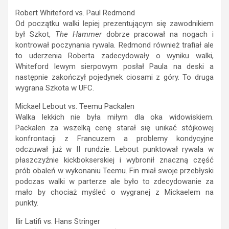
Robert Whiteford vs. Paul Redmond
Od początku walki lepiej prezentującym się zawodnikiem
był Szkot,
The Hammer
dobrze pracował na nogach i
kontrował poczynania rywala. Redmond również trafiał ale
to uderzenia Roberta zadecydowały o wyniku walki,
Whiteford lewym sierpowym posłał Paula na deski a
następnie zakończył pojedynek ciosami z góry. To druga
wygrana Szkota w UFC.
Mickael Lebout vs. Teemu Packalen
Walka lekkich nie była miłym dla oka widowiskiem.
Packalen za wszelką cenę starał się unikać stójkowej
konfrontacji z Francuzem a problemy kondycyjne
odczuwał już w II rundzie. Lebout punktował rywala w
płaszczyźnie kickbokserskiej i wybronił znaczną część
prób obaleń w wykonaniu Teemu. Fin miał swoje przebłyski
podczas walki w parterze ale było to zdecydowanie za
mało by chociaż myśleć o wygranej z Mickaelem na
punkty.
Ilir Latifi vs. Hans Stringer