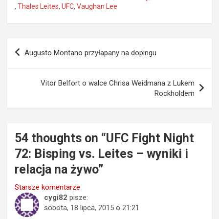
,
Thales Leites
,
UFC
,
Vaughan Lee
Nawigacja
Augusto Montano przyłapany na dopingu
wpisu
Vitor Belfort o walce Chrisa Weidmana z Lukem
Rockholdem
54 thoughts on “
UFC Fight Night
72: Bisping vs. Leites – wyniki i
relacja na żywo
”
Nawigacja
Starsze komentarze
cygi82
pisze:
komentarzy
sobota, 18 lipca, 2015 o 21:21