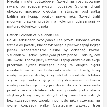
Niecałą minutę potrzebował Szwed na rozpracowanie
rywala, po rozpoznawczym początku Strigner chciał
ulokować mocnego lowkicka na stojącym pod siatką
Lafifim ale kopiąc opuścił prawą rękę, Szwed trafił
mocnym prawym prostym a kolejnymi uderzeniami w
parterze dokończył dzieła.
Patrick Holohan vs. Vaughan Lee
Po 40 sekundach okopywania Lee przez Holohana walka
trafiała do parteru, Irlandczyk będąc z pleców zapiął trójkąt
jednak niedostatecznie ciasno by odklepać rywala.
Vaughan w uścisku przebywał przez ponad 3 minuty, gdy
się uwolnił zdobył plecy Patricka i zapiął duszenie ale akcję
przerwała syrena kończąca rundę. W drugich pięciu
minutach również nie brakowało walki na chwyty, lepiej
rundę rozpoczął Anglik, który zdobył dosiad ale Holohan
szybko się uwolnił i będąc z góry dominował do końca
rundy przechodząc pozycje i dążąc do skończenia walki
przed czasem. Ostatnia odsłona upłynęła pod znakiem
stójkowych wymian, w których obaj zawodnicy walczyli
bez szczególnego zapału i pomysłu jakby czekając na
sygnał kończący walkę. Ostatecznie wszyscy trzej