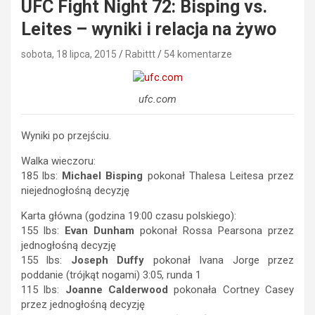
UFC Fight Night 72: Bisping vs.
Leites – wyniki i relacja na żywo
sobota, 18 lipca, 2015
Rabittt
54 komentarze
ufc.com
Wyniki po przejściu.
Walka wieczoru:
185 lbs:
Michael Bisping
pokonał Thalesa Leitesa przez
niejednogłośną decyzję
Karta główna (godzina 19:00 czasu polskiego):
155 lbs:
Evan Dunham
pokonał Rossa Pearsona przez
jednogłośną decyzję
155 lbs:
Joseph Duffy
pokonał Ivana Jorge przez
poddanie (trójkąt nogami) 3:05, runda 1
115 lbs:
Joanne Calderwood
pokonała Cortney Casey
przez jednogłośną decyzję