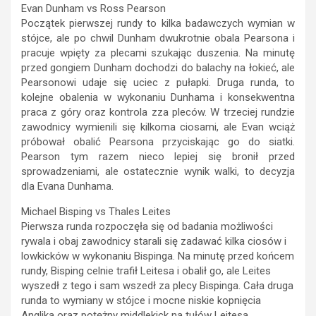
Evan Dunham vs Ross Pearson
Początek pierwszej rundy to kilka badawczych wymian w
stójce, ale po chwil Dunham dwukrotnie obala Pearsona i
pracuje wpięty za plecami szukając duszenia. Na minutę
przed gongiem Dunham dochodzi do balachy na łokieć, ale
Pearsonowi udaje się uciec z pułapki. Druga runda, to
kolejne obalenia w wykonaniu Dunhama i konsekwentna
praca z góry oraz kontrola zza pleców. W trzeciej rundzie
zawodnicy wymienili się kilkoma ciosami, ale Evan wciąż
próbował obalić Pearsona przyciskając go do siatki.
Pearson tym razem nieco lepiej się bronił przed
sprowadzeniami, ale ostatecznie wynik walki, to decyzja
dla Evana Dunhama.
Michael Bisping vs Thales Leites
Pierwsza runda rozpoczęła się od badania możliwości
rywala i obaj zawodnicy starali się zadawać kilka ciosów i
lowkicków w wykonaniu Bispinga. Na minutę przed końcem
rundy, Bisping celnie trafił Leitesa i obalił go, ale Leites
wyszedł z tego i sam wszedł za plecy Bispinga. Cała druga
runda to wymiany w stójce i mocne niskie kopnięcia
Anglika oraz potężny middlekick na tułów Leitesa.