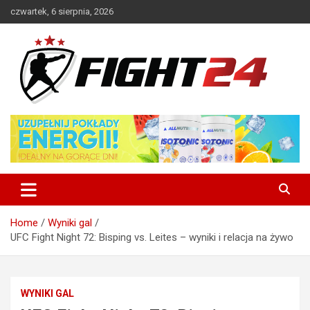
Skip
czwartek, 6 sierpnia, 2026
to
content
Polski serwis informacyjny MMA i K-1
FIGHT24.PL – MMA i K-1, UFC
Home
Wyniki gal
UFC Fight Night 72: Bisping vs. Leites – wyniki i relacja na żywo
WYNIKI GAL