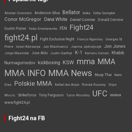
Bellator
Anderson Silva
Alistair Overeem
boks
Colby Covington
Conor McGregor
Dana White
Daniel Cormier
Donald Cerrone
Fight24
FEN
Dustin Poirier
Fedor Emelianenko
fight24.pl
Fight Exclusive Night
Francis Ngannou
Georges St.
Jon Jones
Jan Błachowicz
Pierre
Israel Adesanya
Joanna Jędrzejczyk
K-1
Khabib
Jorge Masvidal
Jose Aldo
Justin Gaethje
Kamaru Usman
mma
MMA
KSW
kickboxing
Nurmagomedov
MMA INFO
MMA News
Muay Thai
Nate
Polskie MMA
Diaz
Ronda Rousey
Rafael dos Anjos
Stipe
UFC
Strikeforce
Tony Ferguson
WMMA
Miocic
Tyron Woodley
www.fight24.pl
Fight24 na FB