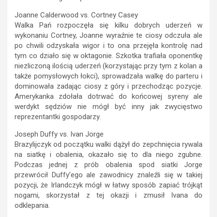
Joanne Calderwood vs. Cortney Casey
Walka Pań rozpoczęła się kilku dobrych uderzeń w
wykonaniu Cortney, Joanne wyraźnie te ciosy odczuła ale
po chwili odzyskała wigor i to ona przejęła kontrolę nad
tym co działo się w oktagonie. Szkotka trafiała oponentkę
niezliczoną ilością uderzeń (korzystając przy tym z kolan a
także pomysłowych łokci), sprowadzała walkę do parteru i
dominowała zadając ciosy z góry i przechodząc pozycje.
Amerykanka zdołała dotrwać do końcowej syreny ale
werdykt sędziów nie mógł być inny jak zwycięstwo
reprezentantki gospodarzy.
Joseph Duffy vs. Ivan Jorge
Brazylijczyk od początku walki dążył do zepchnięcia rywala
na siatkę i obalenia, okazało się to dla niego zgubne.
Podczas jednej z prób obalenia spod siatki Jorge
przewrócił Duffy’ego ale zawodnicy znaleźli się w takiej
pozycji, że Irlandczyk mógł w łatwy sposób zapiać trójkąt
nogami, skorzystał z tej okazji i zmusił Ivana do
odklepania.