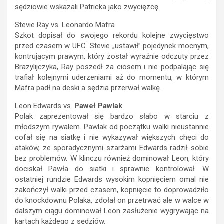
sędziowie wskazali Patricka jako zwycięzcę.
Stevie Ray vs. Leonardo Mafra
Szkot dopisał do swojego rekordu kolejne zwycięstwo
przed czasem w UFC. Stevie „ustawił” pojedynek mocnym,
kontrującym prawym, który został wyraźnie odczuty przez
Brazylijczyka, Ray poszedł za ciosem i nie podpalając się
trafiał kolejnymi uderzeniami aż do momentu, w którym
Mafra padł na deski a sędzia przerwał walkę.
Leon Edwards vs.
Paweł Pawlak
Polak zaprezentował się bardzo słabo w starciu z
młodszym rywalem. Pawlak od początku walki nieustannie
cofał się na siatkę i nie wykazywał większych chęci do
ataków, ze sporadycznymi szarżami Edwards radził sobie
bez problemów. W klinczu również dominował Leon, który
dociskał Pawła do siatki i sprawnie kontrolował. W
ostatniej rundzie Edwards wysokim kopnięciem omal nie
zakończył walki przed czasem, kopnięcie to doprowadziło
do knockdownu Polaka, zdołał on przetrwać ale w walce w
dalszym ciągu dominował Leon zasłużenie wygrywając na
kartach każdego z sędziów.