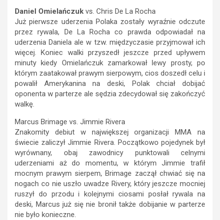
Daniel Omielańczuk
vs. Chris De La Rocha
Już pierwsze uderzenia Polaka zostały wyraźnie odczute
przez rywala, De La Rocha co prawda odpowiadał na
uderzenia Daniela ale w tzw. międzyczasie przyjmował ich
więcej. Koniec walki przyszedł jeszcze przed upływem
minuty kiedy Omielańczuk zamarkował lewy prosty, po
którym zaatakował prawym sierpowym, cios doszedł celu i
powalił Amerykanina na deski, Polak chciał dobijać
oponenta w parterze ale sędzia zdecydował się zakończyć
walkę.
Marcus Brimage vs. Jimmie Rivera
Znakomity debiut w największej organizacji MMA na
świecie zaliczył Jimmie Rivera. Początkowo pojedynek był
wyrównany, obaj zawodnicy punktowali celnymi
uderzeniami aż do momentu, w którym Jimmie trafił
mocnym prawym sierpem, Brimage zaczął chwiać się na
nogach co nie uszło uwadze Rivery, który jeszcze mocniej
ruszył do przodu i kolejnymi ciosami posłał rywala na
deski, Marcus już się nie bronił także dobijanie w parterze
nie było konieczne.