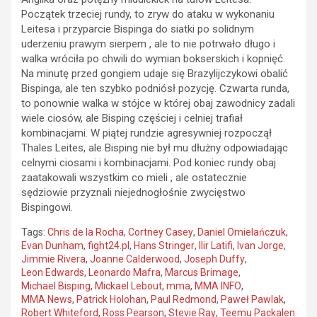
Początek trzeciej rundy, to zryw do ataku w wykonaniu
Leitesa i przyparcie Bispinga do siatki po solidnym
uderzeniu prawym sierpem , ale to nie potrwało długo i
walka wróciła po chwili do wymian bokserskich i kopnięć.
Na minutę przed gongiem udaje się Brazylijczykowi obalić
Bispinga, ale ten szybko podniósł pozycję. Czwarta runda,
to ponownie walka w stójce w której obaj zawodnicy zadali
wiele ciosów, ale Bisping częściej i celniej trafiał
kombinacjami. W piątej rundzie agresywniej rozpoczął
Thales Leites, ale Bisping nie był mu dłużny odpowiadając
celnymi ciosami i kombinacjami. Pod koniec rundy obaj
zaatakowali wszystkim co mieli , ale ostatecznie
sędziowie przyznali niejednogłośnie zwycięstwo
Bispingowi.
Tags:
Chris de la Rocha
,
Cortney Casey
,
Daniel Omielańczuk
,
Evan Dunham
,
fight24.pl
,
Hans Stringer
,
Ilir Latifi
,
Ivan Jorge
,
Jimmie Rivera
,
Joanne Calderwood
,
Joseph Duffy
,
Leon Edwards
,
Leonardo Mafra
,
Marcus Brimage
,
Michael Bisping
,
Mickael Lebout
,
mma
,
MMA INFO
,
MMA News
,
Patrick Holohan
,
Paul Redmond
,
Paweł Pawlak
,
Robert Whiteford
,
Ross Pearson
,
Stevie Ray
,
Teemu Packalen