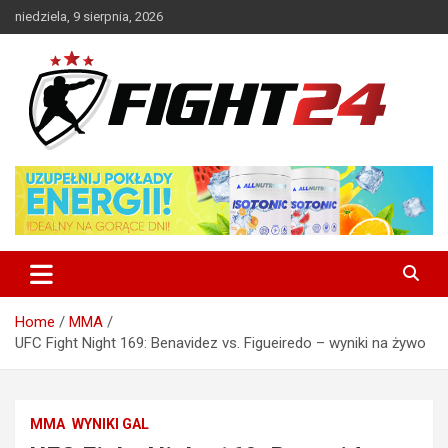
Skip
niedziela, 9 sierpnia, 2026
to
content
Polski serwis informacyjny MMA i K-1
FIGHT24.PL – MMA i K-1, UFC
Home
MMA
UFC Fight Night 169: Benavidez vs. Figueiredo – wyniki na żywo
MMA
WYNIKI GAL