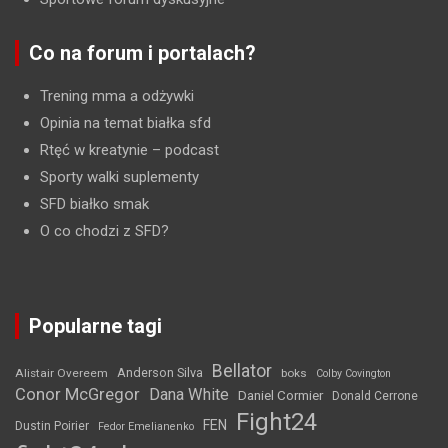
Co na forum i portalach?
Trening mma a odżywki
Opinia na temat białka sfd
Rtęć w kreatynie
– podcast
Sporty walki suplementy
SFD białko smak
O co chodzi z SFD?
Popularne tagi
Bellator
Anderson Silva
Alistair Overeem
boks
Colby Covington
Conor McGregor
Dana White
Daniel Cormier
Donald Cerrone
Fight24
FEN
Dustin Poirier
Fedor Emelianenko