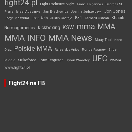
fight24.pl
Fight Exclusive Night
Francis Ngannou
Georges St.
Jon Jones
Jan Błachowicz
Pierre
Israel Adesanya
Joanna Jędrzejczyk
K-1
Khabib
Jorge Masvidal
Jose Aldo
Justin Gaethje
Kamaru Usman
mma
MMA
KSW
kickboxing
Nurmagomedov
MMA INFO
MMA News
Muay Thai
Nate
Polskie MMA
Diaz
Ronda Rousey
Rafael dos Anjos
Stipe
UFC
Strikeforce
Tony Ferguson
WMMA
Miocic
Tyron Woodley
www.fight24.pl
Fight24 na FB