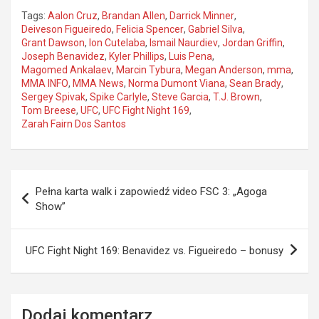
Tags:
Aalon Cruz
,
Brandan Allen
,
Darrick Minner
,
Deiveson Figueiredo
,
Felicia Spencer
,
Gabriel Silva
,
Grant Dawson
,
Ion Cutelaba
,
Ismail Naurdiev
,
Jordan Griffin
,
Joseph Benavidez
,
Kyler Phillips
,
Luis Pena
,
Magomed Ankalaev
,
Marcin Tybura
,
Megan Anderson
,
mma
,
MMA INFO
,
MMA News
,
Norma Dumont Viana
,
Sean Brady
,
Sergey Spivak
,
Spike Carlyle
,
Steve Garcia
,
T.J. Brown
,
Tom Breese
,
UFC
,
UFC Fight Night 169
,
Zarah Fairn Dos Santos
Nawigacja
Pełna karta walk i zapowiedź video FSC 3: „Agoga
wpisu
Show”
UFC Fight Night 169: Benavidez vs. Figueiredo – bonusy
Dodaj komentarz