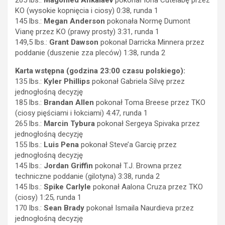
KO (wysokie kopnięcia i ciosy) 0:38, runda 1
145 lbs.:
Megan Anderson
pokonała Normę Dumont
Vianę przez KO (prawy prosty) 3:31, runda 1
149,5 lbs.:
Grant Dawson
pokonał Darricka Minnera przez
poddanie (duszenie zza pleców) 1:38, runda 2
Karta wstępna (godzina 23:00 czasu polskiego):
135 lbs.:
Kyler Phillips
pokonał Gabriela Silvę przez
jednogłośną decyzję
185 lbs.:
Brandan Allen
pokonał Toma Breese przez TKO
(ciosy pięściami i łokciami) 4:47, runda 1
265 lbs.:
Marcin Tybura
pokonał Sergeya Spivaka przez
jednogłośną decyzję
155 lbs.:
Luis Pena
pokonał Steve’a Garcię przez
jednogłośną decyzję
145 lbs.:
Jordan Griffin
pokonał T.J. Browna przez
techniczne poddanie (gilotyna) 3:38, runda 2
145 lbs.:
Spike Carlyle
pokonał Aalona Cruza przez TKO
(ciosy) 1:25, runda 1
170 lbs.:
Sean Brady
pokonał Ismaila Naurdieva przez
jednogłośną decyzję