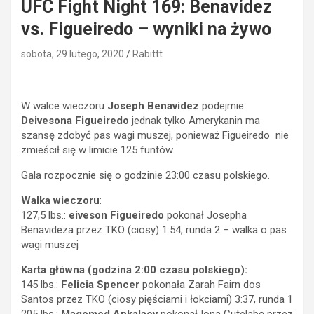
UFC Fight Night 169: Benavidez
vs. Figueiredo – wyniki na żywo
sobota, 29 lutego, 2020
Rabittt
W walce wieczoru
Joseph Benavidez
podejmie
Deivesona Figueiredo
jednak tylko Amerykanin ma
szansę zdobyć pas wagi muszej, ponieważ Figueiredo nie
zmieścił się w limicie 125 funtów.
Gala rozpocznie się o godzinie 23:00 czasu polskiego.
Walka wieczoru
:
127,5 lbs.:
eiveson Figueiredo
pokonał Josepha
Benavideza przez TKO (ciosy) 1:54, runda 2 – walka o pas
wagi muszej
Karta główna (godzina 2:00 czasu polskiego):
145 lbs.:
Felicia Spencer
pokonała Zarah Fairn dos
Santos przez TKO (ciosy pięściami i łokciami) 3:37, runda 1
205 lbs.:
Magomed Ankalaev
pokonał Iona Cutelabę przez