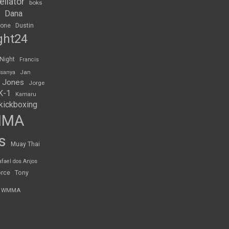
ellator
boks
Dana
rone
Dustin
ght24
 Night
Francis
Jan
esanya
 Jones
Jorge
K-1
Kamaru
kickboxing
MMA
s
Muay Thai
afael dos Anjos
orce
Tony
WMMA