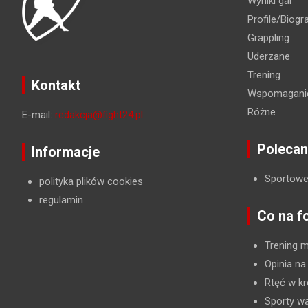
Wyniki gal
Profile/Biogra
Grappling
Uderzane
Trening
Kontakt
Wspomaganie
Różne
E-mail:
redakcja@fight24.pl
Polecan
Informacje
Sportowe
polityka plików cookies
regulamin
Co na f
Trening 
Opinia na
Rtęć w kr
Sporty wa