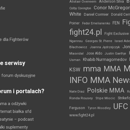
B
Anderson Silva
Alistair Overeem
Conor McGregor
fie
Colby Covington
White
Daniel Cormier
Donald Cer
Fi
FEN
Poirier
Fedor Emelianenko
fight24.pl
Fight Exclusive
 dla Fighterów
Ngannou
Georges St. Pierre
Israel Ad
Jon
Błachowicz
Joanna Jędrzejczyk
Masvidal
Jose Aldo
Justin Gaethje
Khabib Nurmagomedov
Usman
e serwisy
mma
MMA
KSW
 forum dyskusyjne
INFO
MMA New
Polskie MMA
orum i portalach?
Nate Diaz
R
Strikef
Ronda Rousey
Stipe Miocic
mma a odżywki
UFC
Ferguson
Tyron Woodley
 temat białka sfd
www.fight24.pl
eatynie
– podcast
lki suplementy