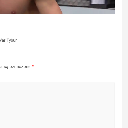
War Tybur.
a są oznaczone
*