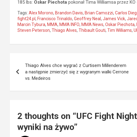
185 lbs:
Oskar Piechota
pokonał Tima Williamsa przez KO (
Tags:
Alex Morono
,
Brandon Davis
,
Brian Camozzi
,
Carlos Dieg
fight24.pl
,
Francisco Trinaldo
,
Geoffrey Neal
,
James Vick
,
Jare
Marcin Tybura
,
MMA
,
MMA INFO
,
MMA News
,
Oskar Piechota
,
Steven Peterson
,
Thiago Alves
,
Thibault Gouti
,
Tim Williams
,
U
Nawigacja
Thiago Alves chce wygrać z Curtisem Millenderem
wpisu
a następnie zmierzyć się z wygranym walki Cerrone
vs. Medeiros
2 thoughts on “
UFC Fight Nigh
wyniki na żywo
”