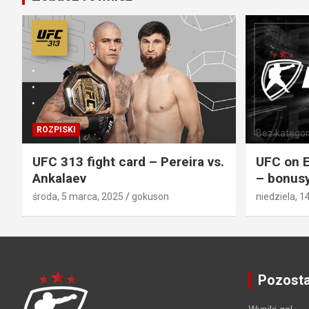
ROZPISKI
Bez kategori
UFC 313 fight card – Pereira vs.
UFC on E
Ankalaev
– bonusy
środa, 5 marca, 2025
gokuson
niedziela, 1
Pozosta