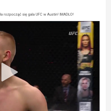
ła rozpocząć się gala UFC w Austin! IMADŁO!