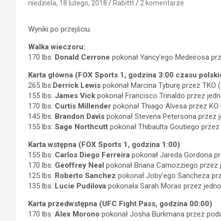
niedziela, 18 lutego, 2018
Rabittt
2 komentarze
Wyniki po przejściu.
Walka wieczoru:
170 lbs:
Donald Cerrone
pokonał Yancy’ego Medeirosa prze
Karta główna (FOX Sports 1, godzina 3:00 czasu polski
265 lbs:
Derrick Lewis
pokonał Marcina Tyburę przez TKO (c
155 lbs:
James Vick
pokonał Francisco Trinaldo przez jed
170 lbs:
Curtis Millender
pokonał Thiago Alvesa przez KO (
145 lbs:
Brandon Davis
pokonał Stevena Petersona przez 
155 lbs:
Sage Northcutt
pokonał Thibaulta Goutiego przez
Karta wstępna (FOX Sports 1, godzina 1:00)
155 lbs:
Carlos Diego Ferreira
pokonał Jareda Gordona prz
170 lbs:
Geoffrey Neal
pokonał Briana Camozziego przez po
125 lbs:
Roberto Sanchez
pokonał Joby’ego Sancheza prze
135 lbs:
Lucie Pudilova
pokonała Sarah Moras przez jedno
Karta przedwstępna (UFC Fight Pass, godzina 00:00)
170 lbs:
Alex Morono
pokonał Josha Burkmana przez poddan