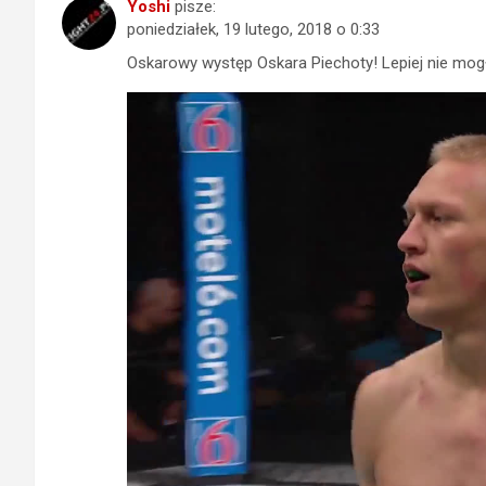
Yoshi
pisze:
poniedziałek, 19 lutego, 2018 o 0:33
Oskarowy występ Oskara Piechoty! Lepiej nie mog