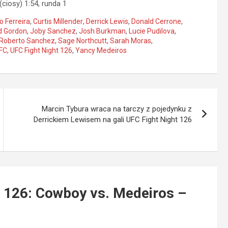
ciosy) 1:54, runda 1
o Ferreira
,
Curtis Millender
,
Derrick Lewis
,
Donald Cerrone
,
d Gordon
,
Joby Sanchez
,
Josh Burkman
,
Lucie Pudilova
,
Roberto Sanchez
,
Sage Northcutt
,
Sarah Moras
,
FC
,
UFC Fight Night 126
,
Yancy Medeiros
Marcin Tybura wraca na tarczy z pojedynku z
Derrickiem Lewisem na gali UFC Fight Night 126
t 126: Cowboy vs. Medeiros –