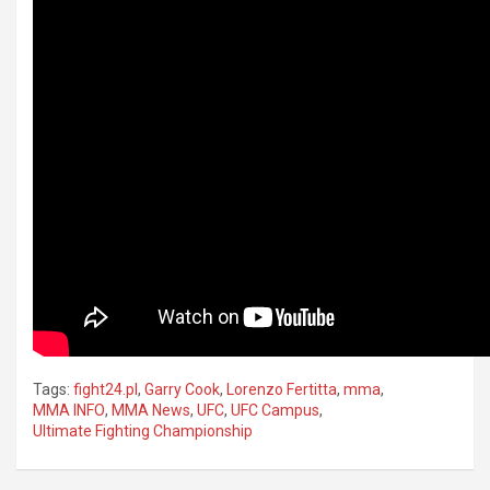
Tags:
fight24.pl
,
Garry Cook
,
Lorenzo Fertitta
,
mma
,
MMA INFO
,
MMA News
,
UFC
,
UFC Campus
,
Ultimate Fighting Championship