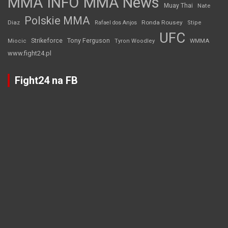
MMA INFO
MMA News
Muay Thai
Nate
Polskie MMA
Diaz
Ronda Rousey
Rafael dos Anjos
Stipe
UFC
Strikeforce
Tony Ferguson
WMMA
Miocic
Tyron Woodley
www.fight24.pl
Fight24 na FB