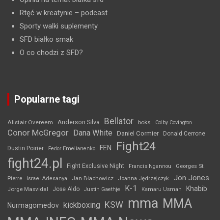
Rtęć w kreatynie
– podcast
Sporty walki suplementy
SFD białko smak
O co chodzi z SFD?
Popularne tagi
Bellator
Anderson Silva
Alistair Overeem
boks
Colby Covington
Conor McGregor
Dana White
Daniel Cormier
Donald Cerrone
Fight24
FEN
Dustin Poirier
Fedor Emelianenko
fight24.pl
Fight Exclusive Night
Francis Ngannou
Georges St.
Jon Jones
Jan Błachowicz
Pierre
Israel Adesanya
Joanna Jędrzejczyk
K-1
Khabib
Jorge Masvidal
Jose Aldo
Justin Gaethje
Kamaru Usman
mma
MMA
KSW
kickboxing
Nurmagomedov