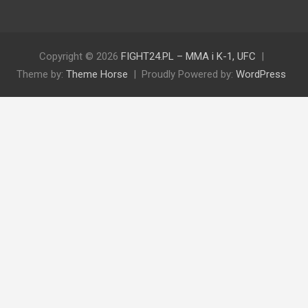
Copyright © 2026
FIGHT24.PL – MMA i K-1, UFC
Theme by:
Theme Horse
Proudly Powered by:
WordPress