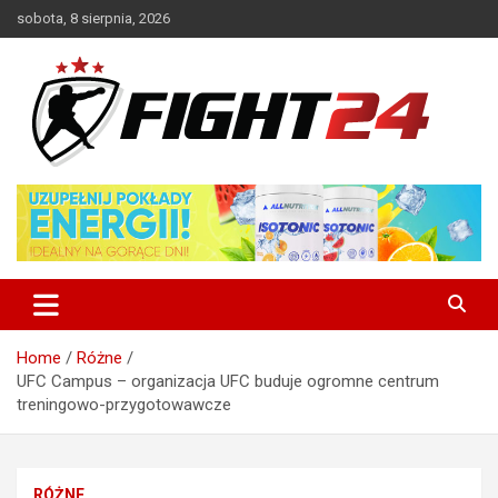
Skip
sobota, 8 sierpnia, 2026
to
content
Polski serwis informacyjny MMA i K-1
FIGHT24.PL – MMA i K-1, UFC
Home
Różne
UFC Campus – organizacja UFC buduje ogromne centrum
treningowo-przygotowawcze
RÓŻNE