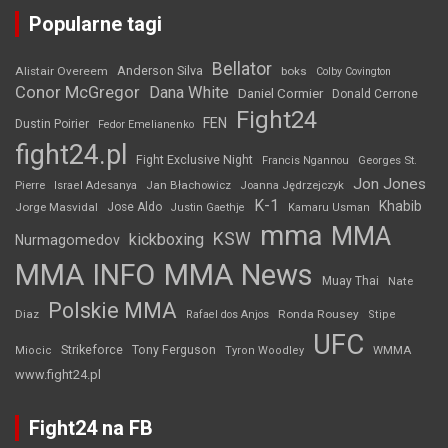
Popularne tagi
Bellator
Anderson Silva
Alistair Overeem
boks
Colby Covington
Conor McGregor
Dana White
Daniel Cormier
Donald Cerrone
Fight24
FEN
Dustin Poirier
Fedor Emelianenko
fight24.pl
Fight Exclusive Night
Francis Ngannou
Georges St.
Jon Jones
Jan Błachowicz
Pierre
Israel Adesanya
Joanna Jędrzejczyk
K-1
Khabib
Jorge Masvidal
Jose Aldo
Justin Gaethje
Kamaru Usman
mma
MMA
KSW
kickboxing
Nurmagomedov
MMA INFO
MMA News
Muay Thai
Nate
Polskie MMA
Diaz
Ronda Rousey
Rafael dos Anjos
Stipe
UFC
Strikeforce
Tony Ferguson
WMMA
Miocic
Tyron Woodley
www.fight24.pl
Fight24 na FB