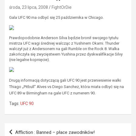
środa, 23 lipca, 2008
FightOrDie
Gala UFC 90 ma odbyć się 25 października w Chicago.
Prawdopodobnie Anderson Silva będzie bronił swojego tytułu
mistrza UFC wagi średniej walcząc z Yushinem Okami. Thunder
walczył już z Andersonem na gali Rumble on the Rock 8. Walka
zakończyła się zwycięstwem Yushina przez dyskwalifikacje Silvy
(nie legalne kopnięcie).
Drugą informacją dotyczącą gali UFC 90 jest przeniesienie walki
Thiago „Pitbull” Alves vs Diego Sanchez, która miała odbyć się na
UFC 89 w Birmingham na gale UFC z numerem 90.
Tags:
UFC 90
Nawigacja
Affliction : Banned – płace zawodników!