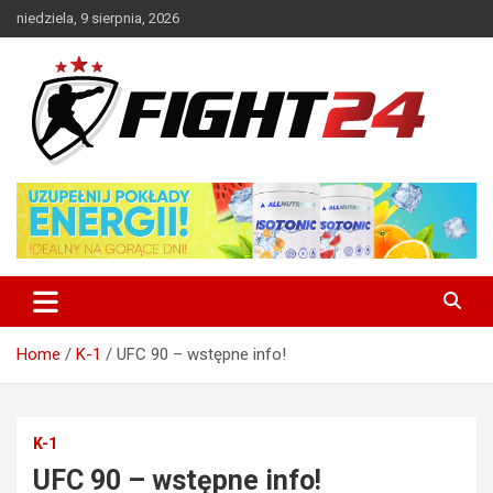
Skip
niedziela, 9 sierpnia, 2026
to
content
Polski serwis informacyjny MMA i K-1
FIGHT24.PL – MMA i K-1, UFC
Home
K-1
UFC 90 – wstępne info!
K-1
UFC 90 – wstępne info!